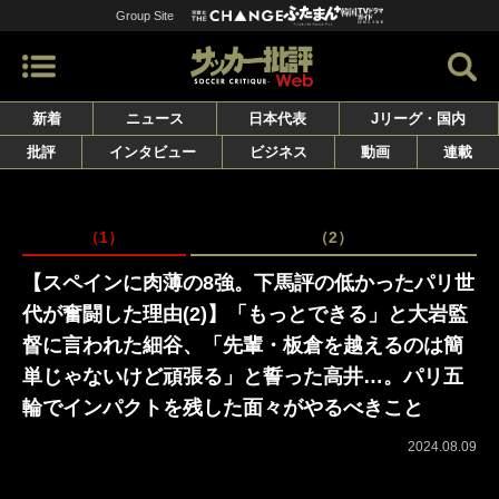
Group Site
新着
ニュース
日本代表
Jリーグ・国内
批評
インタビュー
ビジネス
動画
連載
（1）
（2）
【スペインに肉薄の8強。下馬評の低かったパリ世
代が奮闘した理由(2)】「もっとできる」と大岩監
督に言われた細谷、「先輩・板倉を越えるのは簡
単じゃないけど頑張る」と誓った高井…。パリ五
輪でインパクトを残した面々がやるべきこと
2024.08.09