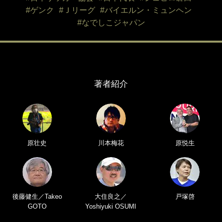
#ゲンク
#Ｊリーグ
#バイエルン・ミュンヘン
#なでしこジャパン
著者紹介
原壮史
川本梅花
原悦生
後藤健生／Takeo
大住良之／
戸塚啓
GOTO
Yoshiyuki OSUMI