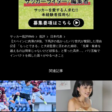
サッカー批評Web
批評
日本代表
【スペインに肉薄の8強。下馬評の低かったパリ世代が奮闘した理由
(2)】「もっとできる」と大岩監督に言われた細谷、「先輩・板倉を
越えるのは簡単じゃないけど頑張る」と誓った高井…。パリ五輪で
インパクトを残した面々がやるべきこと
関連記事