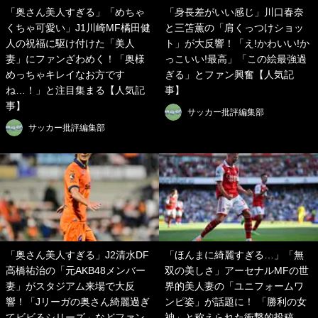
「奥さん美人すぎる」「めちゃ
「身長差がいい感じ」川口春奈
くちゃ可愛い」J1川崎MF橘田健
と三笘薫の「肩くっつけショッ
人の祝福に駆け付けた「美人
ト」が大反響！「え!かわいい!か
妻」にファンざわめく！「奥様
っこいい!最高」「この絵最強過
めっちゃキレイなお方です
ぎる」とファン興奮【人気記
ね…！」と注目集まる【人気記
事】
事】
サッカー批評編集部
サッカー批評編集部
「奥さん美人すぎる」J2清水DF
「ほんまに綺麗すぎる…」「無
高橋祐治の「元AKB48メンバー
双の美しさ」アーセナルMFの世
妻」がスタジアム来場で大反
界的美人妻の「ユニフォームワ
響！「Jリーガの奥さん綺麗過ぎ
ンピ姿」が話題に！ 「勝利の女
てビビるシリーズ」などファン
神」と称えられた衝撃的投稿