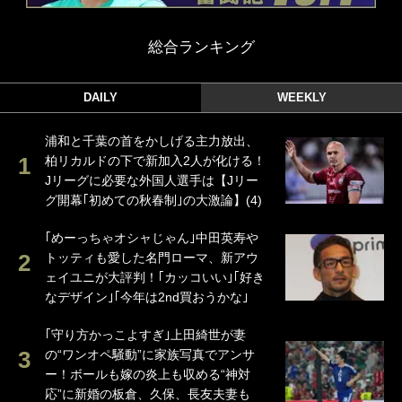
総合ランキング
DAILY
WEEKLY
浦和と千葉の首をかしげる主力放出、
柏リカルドの下で新加入2人が化ける！
Jリーグに必要な外国人選手は【Jリー
グ開幕｢初めての秋春制｣の大激論】(4)
｢めーっちゃオシャじゃん｣中田英寿や
トッティも愛した名門ローマ、新アウ
ェイユニが大評判！｢カッコいい｣｢好き
なデザイン｣｢今年は2nd買おうかな｣
｢守り方かっこよすぎ｣上田綺世が妻
の“ワンオペ騒動”に家族写真でアンサ
ー！ボールも嫁の炎上も収める“神対
応”に新婚の板倉、久保、長友夫妻も