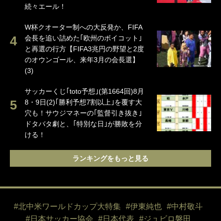
続々エール！
W杯クオーター制への大反発か、FIFA
会長を追い詰めた｢欧州のボイコット｣
と再選の行方【FIFA3兆円の野望と2度
のオウンゴール、来年3月の会長選】
(3)
サッカーくじ｢toto予想｣(第1664回)8月
8・9日(2)｢勝利予想7割以上｣を覆す大
穴も！サウジマネーの｢監督引き抜き｣
ドタバタ劇と、｢特別な日｣が勝敗を分
ける！
ランキングをもっと見る
#北中米ワールドカップ大特集
#伊東純也
#中村敬斗
#日本サッカー協会
#日本代表
#ジュビロ磐田