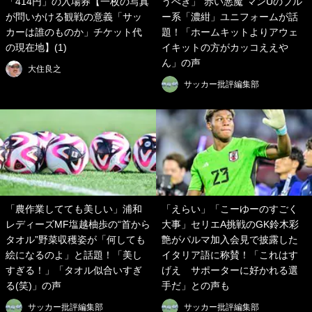
「414円」の入場券【一枚の写真
うべき」“赤い悪魔”マンUのブル
が問いかける観戦の意義「サッ
ー系「濃紺」ユニフォームが話
カーは誰のものか」チケット代
題！「ホームキットよりアウェ
の現在地】(1)
イキットの方がカッコええや
ん」の声
大住良之
サッカー批評編集部
「農作業してても美しい」浦和
「えらい」「こーゆーのすごく
レディーズMF塩越柚歩の“首から
大事」セリエA挑戦のGK鈴木彩
タオル”野菜収穫姿が「何しても
艶がパルマ加入会見で披露した
絵になるのよ」と話題！「美し
イタリア語に称賛！「これはす
すぎる！」「タオル似合いすぎ
げえ サポーターに好かれる選
る(笑)」の声
手だ」との声も
サッカー批評編集部
サッカー批評編集部