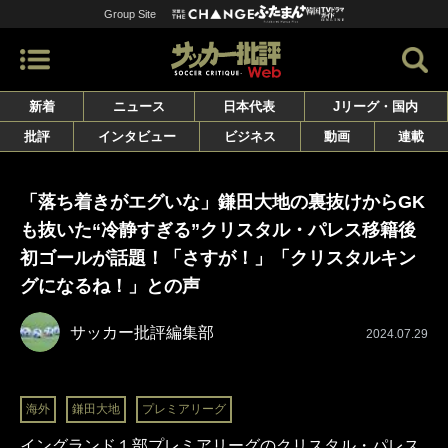
Group Site
新着
ニュース
日本代表
Jリーグ・国内
批評
インタビュー
ビジネス
動画
連載
「落ち着きがエグいな」鎌田大地の裏抜けからGK
も抜いた“冷静すぎる”クリスタル・パレス移籍後
初ゴールが話題！「さすが！」「クリスタルキン
グになるね！」との声
サッカー批評編集部
2024.07.29
海外
鎌田大地
プレミアリーグ
イングランド１部プレミアリーグのクリスタル・パレス