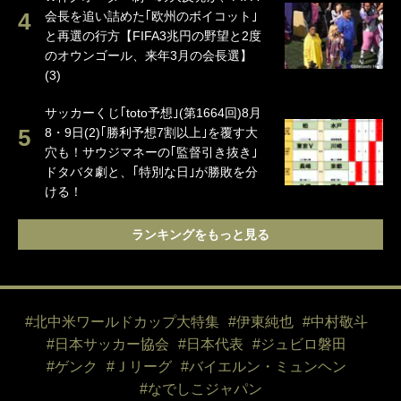
会長を追い詰めた｢欧州のボイコット｣
と再選の行方【FIFA3兆円の野望と2度
のオウンゴール、来年3月の会長選】
(3)
サッカーくじ｢toto予想｣(第1664回)8月
8・9日(2)｢勝利予想7割以上｣を覆す大
穴も！サウジマネーの｢監督引き抜き｣
ドタバタ劇と、｢特別な日｣が勝敗を分
ける！
ランキングをもっと見る
#北中米ワールドカップ大特集
#伊東純也
#中村敬斗
#日本サッカー協会
#日本代表
#ジュビロ磐田
#ゲンク
#Ｊリーグ
#バイエルン・ミュンヘン
#なでしこジャパン