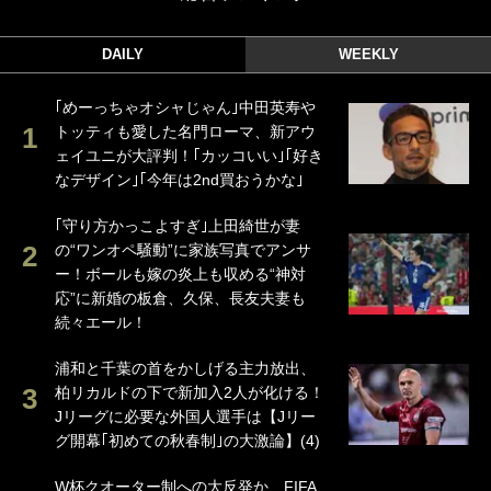
DAILY
WEEKLY
｢めーっちゃオシャじゃん｣中田英寿や
トッティも愛した名門ローマ、新アウ
ェイユニが大評判！｢カッコいい｣｢好き
なデザイン｣｢今年は2nd買おうかな｣
｢守り方かっこよすぎ｣上田綺世が妻
の“ワンオペ騒動”に家族写真でアンサ
ー！ボールも嫁の炎上も収める“神対
応”に新婚の板倉、久保、長友夫妻も
続々エール！
浦和と千葉の首をかしげる主力放出、
柏リカルドの下で新加入2人が化ける！
Jリーグに必要な外国人選手は【Jリー
グ開幕｢初めての秋春制｣の大激論】(4)
W杯クオーター制への大反発か、FIFA