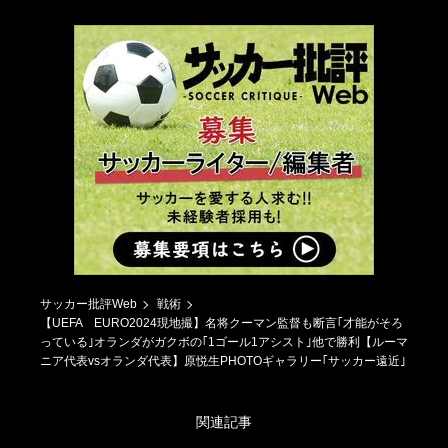
サッカー批評Web
戦術
【UEFA EURO2024現地撮】名将クーマン監督も断言｢才能がそろ
っている｣オランダがガクボの｢1ゴール1アシスト｣他で勝利【ルーマ
ニア代表vsオランダ代表】原悦生PHOTOギャラリー｢サッカー遠近｣
関連記事