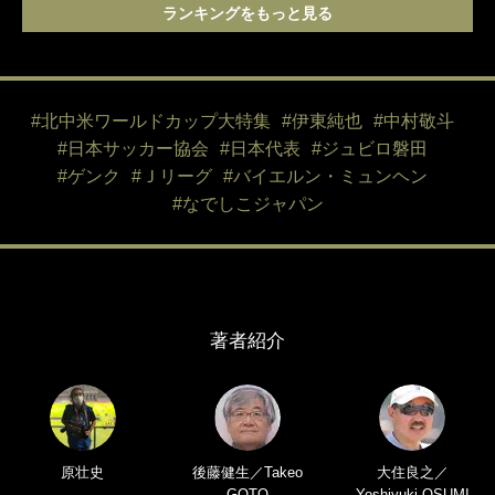
ランキングをもっと見る
#北中米ワールドカップ大特集
#伊東純也
#中村敬斗
#日本サッカー協会
#日本代表
#ジュビロ磐田
#ゲンク
#Ｊリーグ
#バイエルン・ミュンヘン
#なでしこジャパン
著者紹介
原壮史
後藤健生／Takeo
大住良之／
GOTO
Yoshiyuki OSUMI