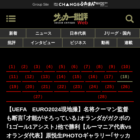
Group Site
新着
ニュース
日本代表
Jリーグ・国内
批評
インタビュー
ビジネス
動画
連載
（1）
（2）
（3）
（4）
（5）
（6）
（7）
（8）
（9）
（10）
（11）
（12）
（13）
（14）
（15）
（16）
（17）
（18）
（19）
（20）
（21）
（22）
（23）
（24）
（25）
（26）
（27）
（28）
【UEFA EURO2024現地撮】名将クーマン監督
も断言｢才能がそろっている｣オランダがガクボの
｢1ゴール1アシスト｣他で勝利【ルーマニア代表vs
オランダ代表】原悦生PHOTOギャラリー｢サッカ