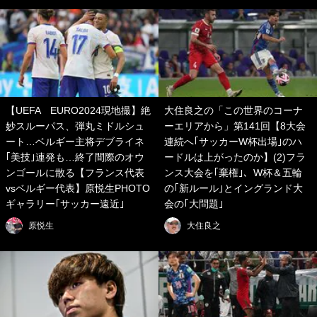
【UEFA EURO2024現地撮】絶
大住良之の「この世界のコーナ
妙スルーパス、弾丸ミドルシュ
ーエリアから」第141回【8大会
ート…ベルギー主将デブライネ
連続へ｢サッカーW杯出場｣のハ
｢美技｣連発も…終了間際のオウ
ードルは上がったのか】(2)フラ
ンゴールに散る【フランス代表
ンス大会を｢棄権｣、W杯＆五輪
vsベルギー代表】原悦生PHOTO
の｢新ルール｣とイングランド大
ギャラリー｢サッカー遠近｣
会の｢大問題｣
原悦生
大住良之