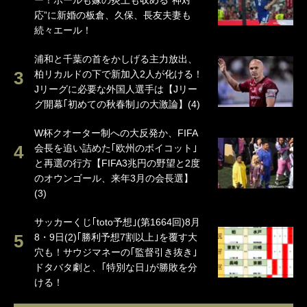
ー！ボールも嫁の炎上も収める“神対
応”に新婚の板倉、久保、長友夫妻も
続々エール！
浦和と千葉の首をかしげる主力放出、
柏リカルドの下で新加入2人が化ける！
Jリーグに必要な外国人選手は【Jリー
グ開幕｢初めての秋春制｣の大激論】(4)
W杯クオーター制への大反発か、FIFA
会長を追い詰めた｢欧州のボイコット｣
と再選の行方【FIFA3兆円の野望と2度
のオウンゴール、来年3月の会長選】
(3)
サッカーくじ｢toto予想｣(第1664回)8月
8・9日(2)｢勝利予想7割以上｣を覆す大
穴も！サウジマネーの｢監督引き抜き｣
ドタバタ劇と、｢特別な日｣が勝敗を分
ける！