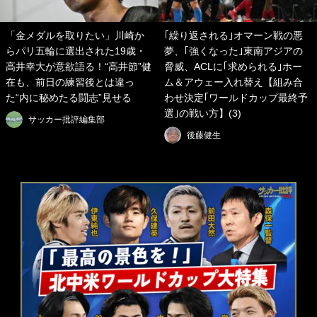
「金メダルを取りたい」川崎か
｢繰り返される｣オマーン戦の悪
らパリ五輪に選出された19歳・
夢、｢強くなった｣東南アジアの
高井幸大が意欲語る！“高井節”健
脅威、ACLに｢求められる｣ホー
在も、前日の練習後とは違っ
ム＆アウェー入れ替え【組み合
た“内に秘めたる闘志”見せる
わせ決定｢ワールドカップ最終予
選｣の戦い方】(3)
サッカー批評編集部
後藤健生