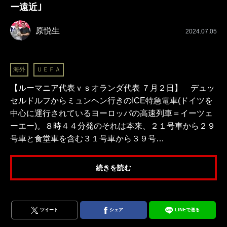
ー遠近｣
原悦生
2024.07.05
海外
ＵＥＦＡ
【ルーマニア代表ｖｓオランダ代表 ７月２日】 デュッ
セルドルフからミュンヘン行きのICE特急電車(ドイツを
中心に運行されているヨーロッパの高速列車＝イーツェ
ーエー)。８時４４分発のそれは本来、２１号車から２９
号車と食堂車を含む３１号車から３９号…
続きを読む
ツイート
シェア
LINEで送る