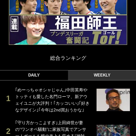
総合ランキング
DAILY
WEEKLY
｢めーっちゃオシャじゃん｣中田英寿や
トッティも愛した名門ローマ、新アウ
ェイユニが大評判！｢カッコいい｣｢好き
なデザイン｣｢今年は2nd買おうかな｣
｢守り方かっこよすぎ｣上田綺世が妻
の“ワンオペ騒動”に家族写真でアンサ