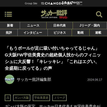
Group Site
新着
ニュース
日本代表
Jリーグ・国内
批評
インタビュー
ビジネス
動画
連載
「もうボールが足に吸い付いちゃってるじゃん」
G大阪FW宇佐美貴史の超絶個人技からのフィニッ
シュに大反響！「キレッキレ」「これはエグい、
全盛期に戻ってる」の声
サッカー批評編集部
2024.06.17
J1
ガンバ大阪
宇佐美貴史
Ｊリーグ
ガンバ大阪の至宝、サッカー日本代表ＦＷ宇佐美貴史が