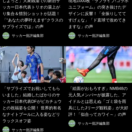
しよっと」大衆銭湯での新旧サ
現地1000枚『ラブライブ!コラボ
ッカー日本代表トリオの湯上が
ユニフォーム』の突き抜けたデ
り集合＆惜別ショットが話題！
ザインに反響！「全振りしてて
「“あなたの夢叶えます”クラスの
すげぇな」「ド直球で攻めてき
サプライズでは」の声
ますな」の声
サッカー批評編集部
サッカー批評編集部
「サプライズでお祝いしてもら
「絵面がおもろすぎ」NMB48の
いました」結婚したばかりのサ
元人気メンバーが披露した、ア
ッカー日本代表DFがピカチュウ
イドルとは思えぬ「ゴミ袋を雨
との祝福姿を公開！ 世界的有名
具にしたJリーグ観戦姿」が大好
なナイトプールに入る姿などリ
評！「似合ってカワイ～」の声
ラックスオフ姿
サッカー批評編集部
サッカー批評編集部