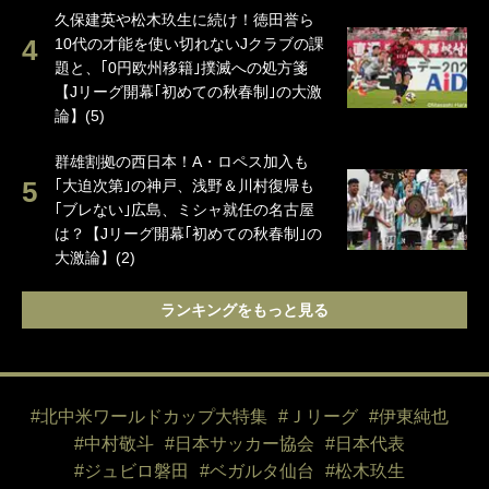
久保建英や松木玖生に続け！徳田誉ら
10代の才能を使い切れないJクラブの課
題と、｢0円欧州移籍｣撲滅への処方箋
【Jリーグ開幕｢初めての秋春制｣の大激
論】(5)
群雄割拠の西日本！A・ロペス加入も
｢大迫次第｣の神戸、浅野＆川村復帰も
｢ブレない｣広島、ミシャ就任の名古屋
は？【Jリーグ開幕｢初めての秋春制｣の
大激論】(2)
ランキングをもっと見る
#北中米ワールドカップ大特集
#Ｊリーグ
#伊東純也
#中村敬斗
#日本サッカー協会
#日本代表
#ジュビロ磐田
#ベガルタ仙台
#松木玖生