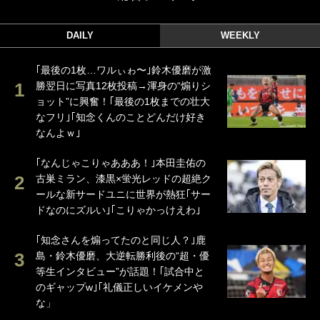
DAILY
WEEKLY
｢最後の1枚…ワルぃゎ〜｣鈴木優磨が激
勝翌日に写真12枚投稿→渾身の“煽りシ
ョット”に興奮！｢最後の1枚までの壮大
なフリ｣｢知念くんのことどんだけ好き
なんよｗ｣
｢なんじゃこりゃあああ！｣本田圭佑の
古巣ミラン、漆黒×蛍光レッドの超絶ク
ールな新サードユニに世界が熱狂｢サー
ドなのにズルい｣｢こりゃかっけえわ｣
｢知念さんを煽ってたのと同じ人？｣鹿
島・鈴木優磨、大逆転勝利後の“超・優
等生インタビュー”が話題！｢試合中と
のギャップw｣｢礼儀正しいイケメンや
な」