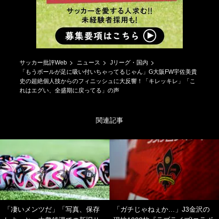
サッカー批評Web
ニュース
Jリーグ・国内
「もうボールが足に吸い付いちゃってるじゃん」G大阪FW宇佐美貴
史の超絶個人技からのフィニッシュに大反響！「キレッキレ」「こ
れはエグい、全盛期に戻ってる」の声
関連記事
「凄いメンツだ」「写真、保存
「ガチじゃねぇか…」J3金沢の