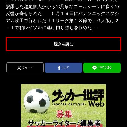
披露した超絶個人技からの見事なゴールシーンに多くの
反響が寄せられた。 ６月１６日にパナソニックスタジ
アム吹田で行われたＪ１リーグ第１８節で、Ｇ大阪は２
－１で柏レイソルに逃げ切り勝ちを収めた…
続きを読む
ツイート
シェア
LINEで送る