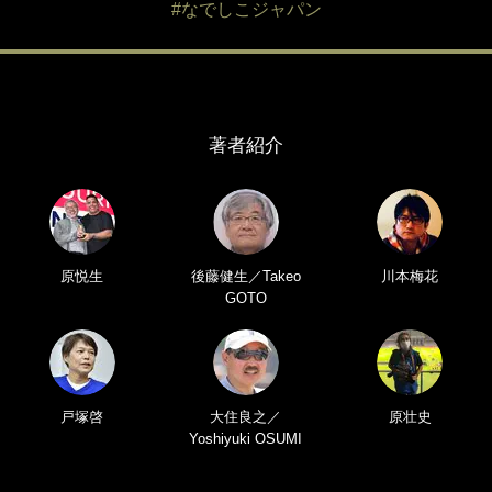
#なでしこジャパン
著者紹介
原悦生
後藤健生／Takeo
川本梅花
GOTO
戸塚啓
大住良之／
原壮史
Yoshiyuki OSUMI