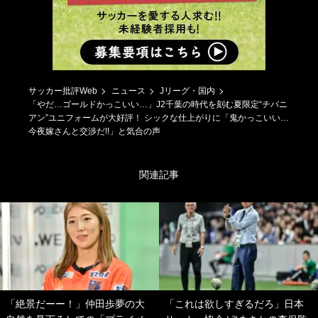
サッカー批評Web
ニュース
Jリーグ・国内
「やだ…ゴールドかっこいい…」J2千葉の時代を刻む夏限定“チバニ
アン”ユニフォームが大好評！ シックな仕上がりに「鬼かっこいい…
今夜嫁さんと交渉だ!!」と気合の声
関連記事
「絶景だーー！」仲田歩夢の大
「これは欲しすぎるだろ」日本