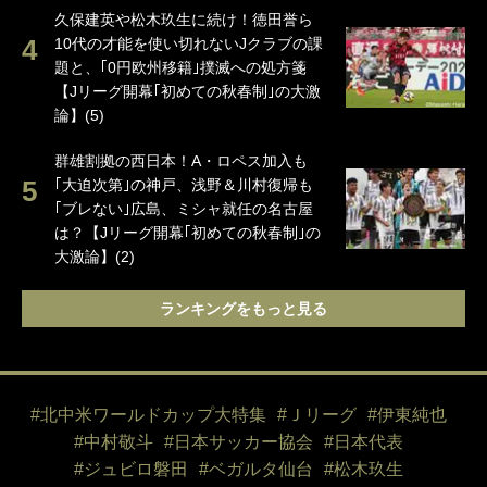
久保建英や松木玖生に続け！徳田誉ら
10代の才能を使い切れないJクラブの課
題と、｢0円欧州移籍｣撲滅への処方箋
【Jリーグ開幕｢初めての秋春制｣の大激
論】(5)
群雄割拠の西日本！A・ロペス加入も
｢大迫次第｣の神戸、浅野＆川村復帰も
｢ブレない｣広島、ミシャ就任の名古屋
は？【Jリーグ開幕｢初めての秋春制｣の
大激論】(2)
ランキングをもっと見る
#北中米ワールドカップ大特集
#Ｊリーグ
#伊東純也
#中村敬斗
#日本サッカー協会
#日本代表
#ジュビロ磐田
#ベガルタ仙台
#松木玖生