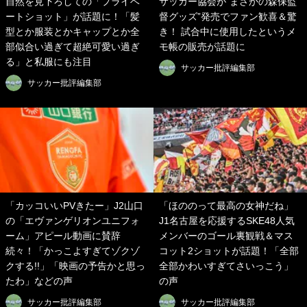
自然を見下ろしての「プライベ
サッカー協会が“まさかの森保監
ートショット」が話題に！「髪
督グッズ”発売でファン歓喜＆驚
型とか服装とかキャップとか全
き！ 試合中に使用したというメ
部似合い過ぎて超絶可愛い過ぎ
モ帳の販売が話題に
る」と私服にも注目
サッカー批評編集部
サッカー批評編集部
「カッコいいPVきたー」J2山口
「ほののって最高の女神だね」
の「エヴァンゲリオンユニフォ
J1名古屋を応援するSKE48人気
ーム」アピール動画に賛辞
メンバーのゴール裏観戦＆マス
続々！「かっこよすぎてゾクゾ
コット2ショットが話題！「全部
クする!!」「映画の予告かと思っ
全部かわいすぎてさいっこう」
たわ」などの声
の声
サッカー批評編集部
サッカー批評編集部