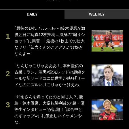
DAILY
WEEKLY
｢最後の1枚…ワルぃゎ〜｣鈴木優磨が激
勝翌日に写真12枚投稿→渾身の“煽りシ
ョット”に興奮！｢最後の1枚までの壮大
なフリ｣｢知念くんのことどんだけ好き
なんよｗ｣
｢なんじゃこりゃあああ！｣本田圭佑の
古巣ミラン、漆黒×蛍光レッドの超絶ク
ールな新サードユニに世界が熱狂｢サー
ドなのにズルい｣｢こりゃかっけえわ｣
｢知念さんを煽ってたのと同じ人？｣鹿
島・鈴木優磨、大逆転勝利後の“超・優
等生インタビュー”が話題！｢試合中と
のギャップw｣｢礼儀正しいイケメンや
な」