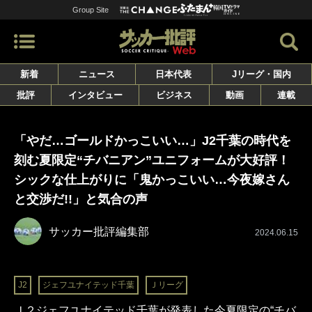
Group Site
新着
ニュース
日本代表
Jリーグ・国内
批評
インタビュー
ビジネス
動画
連載
「やだ…ゴールドかっこいい…」J2千葉の時代を
刻む夏限定“チバニアン”ユニフォームが大好評！
シックな仕上がりに「鬼かっこいい…今夜嫁さん
と交渉だ!!」と気合の声
サッカー批評編集部
2024.06.15
J2
ジェフユナイテッド千葉
Ｊリーグ
Ｊ２ジェフユナイテッド千葉が発表した今夏限定の“チバ