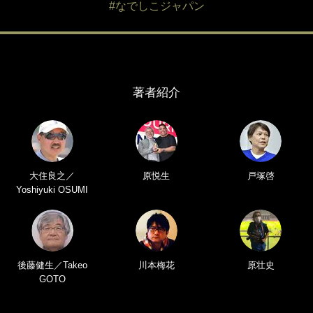
#なでしこジャパン
著者紹介
大住良之／
原悦生
戸塚啓
Yoshiyuki OSUMI
後藤健生／Takeo
川本梅花
原壮史
GOTO