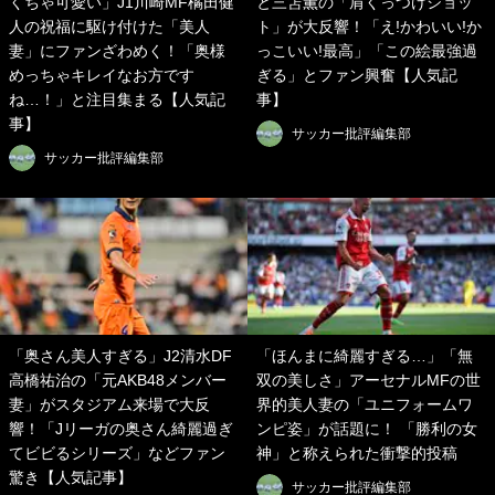
くちゃ可愛い」J1川崎MF橘田健
と三笘薫の「肩くっつけショッ
人の祝福に駆け付けた「美人
ト」が大反響！「え!かわいい!か
妻」にファンざわめく！「奥様
っこいい!最高」「この絵最強過
めっちゃキレイなお方です
ぎる」とファン興奮【人気記
ね…！」と注目集まる【人気記
事】
事】
サッカー批評編集部
サッカー批評編集部
「奥さん美人すぎる」J2清水DF
「ほんまに綺麗すぎる…」「無
高橋祐治の「元AKB48メンバー
双の美しさ」アーセナルMFの世
妻」がスタジアム来場で大反
界的美人妻の「ユニフォームワ
響！「Jリーガの奥さん綺麗過ぎ
ンピ姿」が話題に！ 「勝利の女
てビビるシリーズ」などファン
神」と称えられた衝撃的投稿
驚き【人気記事】
サッカー批評編集部