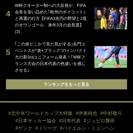
W杯クオーター制への大反発か、FIFA
会長を追い詰めた｢欧州のボイコット｣
と再選の行方【FIFA3兆円の野望と2度
のオウンゴール、来年3月の会長選】
(3)
｢この炎どこかで見た気がする｣名門ユ
ベントスが“炎×ブラック”のインパクト
大の新3rdユニフォーム発表！｢W杯フ
ランス大会の日本代表の色違いを感じ
させる｣
ランキングをもっと見る
#北中米ワールドカップ大特集
#伊東純也
#中村敬斗
#日本サッカー協会
#日本代表
#ジュビロ磐田
#ゲンク
#Ｊリーグ
#バイエルン・ミュンヘン