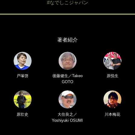
#なでしこジャパン
著者紹介
戸塚啓
後藤健生／Takeo
原悦生
GOTO
原壮史
大住良之／
川本梅花
Yoshiyuki OSUMI