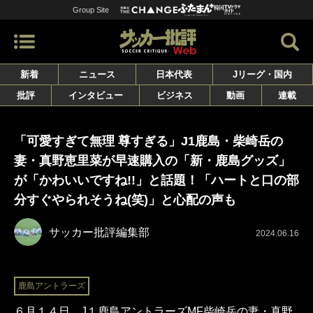
Group Site
新着
ニュース
日本代表
Jリーグ・国内
批評
インタビュー
ビジネス
動画
連載
「可愛すぎて無理 尊すぎる」J1鹿島・柴崎岳の
妻・真野恵里菜が早速購入の「新・鹿島グッズ」
が「かわいいですね!!」と話題！「ハートと口の部
分すぐやられそうね(笑)」と心配の声も
サッカー批評編集部
2024.06.16
鹿島アントラーズ
６月１４日、J１鹿島アントラーズMF柴崎岳の妻・真野