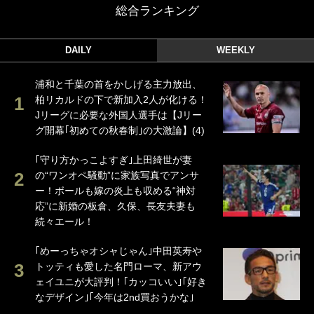
総合ランキング
DAILY
WEEKLY
浦和と千葉の首をかしげる主力放出、
柏リカルドの下で新加入2人が化ける！
Jリーグに必要な外国人選手は【Jリー
グ開幕｢初めての秋春制｣の大激論】(4)
｢守り方かっこよすぎ｣上田綺世が妻
の“ワンオペ騒動”に家族写真でアンサ
ー！ボールも嫁の炎上も収める“神対
応”に新婚の板倉、久保、長友夫妻も
続々エール！
｢めーっちゃオシャじゃん｣中田英寿や
トッティも愛した名門ローマ、新アウ
ェイユニが大評判！｢カッコいい｣｢好き
なデザイン｣｢今年は2nd買おうかな｣