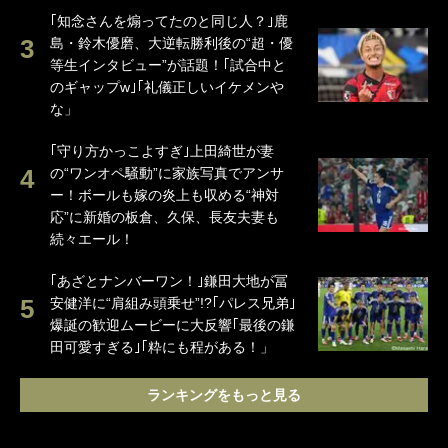
｢知念さんを煽ってたのと同じ人？｣鹿
島・鈴木優磨、大逆転勝利後の“超・優
等生インタビュー”が話題！｢試合中と
のギャップw｣｢礼儀正しいイケメンや
な」
｢守り方かっこよすぎ｣上田綺世が妻
の“ワンオペ騒動”に家族写真でアンサ
ー！ボールも嫁の炎上も収める“神対
応”に新婚の板倉、久保、長友夫妻も
続々エール！
｢あざとナンバーワン！｣鎌田大地が冨
安健洋に“肩組み頭乗せ”!?｢パレス兄弟｣
爆誕の歓迎ムービーに大反響｢最後の鎌
田可愛すぎる｣｢粋にも程がある！」
ランキングをもっと見る