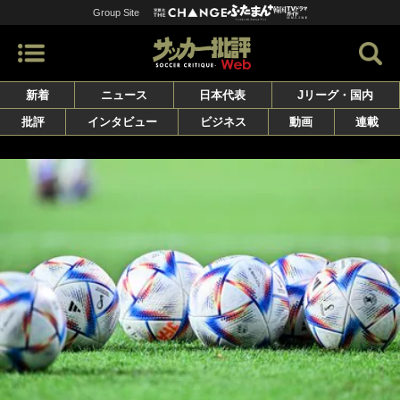
Group Site
新着
ニュース
日本代表
Jリーグ・国内
批評
インタビュー
ビジネス
動画
連載