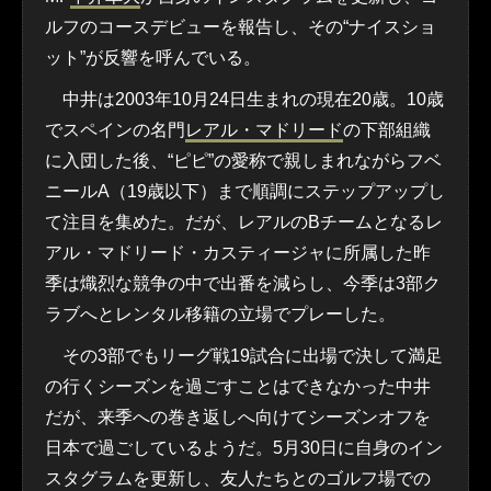
ルフのコースデビューを報告し、その“ナイスショ
ット”が反響を呼んでいる。
中井は2003年10月24日生まれの現在20歳。10歳
でスペインの名門
レアル・マドリード
の下部組織
に入団した後、“ピピ”の愛称で親しまれながらフベ
ニールA（19歳以下）まで順調にステップアップし
て注目を集めた。だが、レアルのBチームとなるレ
アル・マドリード・カスティージャに所属した昨
季は熾烈な競争の中で出番を減らし、今季は3部ク
ラブへとレンタル移籍の立場でプレーした。
その3部でもリーグ戦19試合に出場で決して満足
の行くシーズンを過ごすことはできなかった中井
だが、来季への巻き返しへ向けてシーズンオフを
日本で過ごしているようだ。5月30日に自身のイン
スタグラムを更新し、友人たちとのゴルフ場での