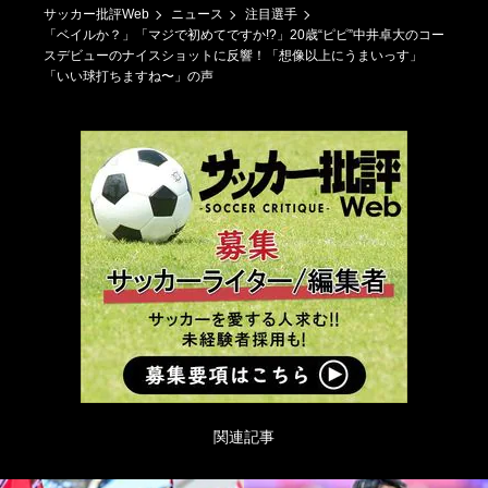
サッカー批評Web
ニュース
注目選手
「ベイルか？」「マジで初めてですか!?」20歳“ピピ”中井卓大のコー
スデビューのナイスショットに反響！「想像以上にうまいっす」
「いい球打ちますね〜」の声
関連記事