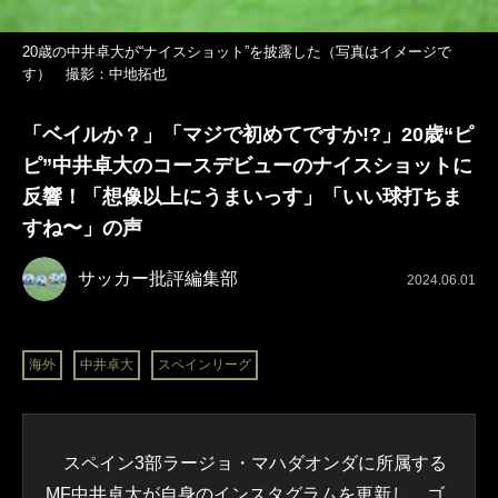
20歳の中井卓大が“ナイスショット”を披露した（写真はイメージで
す） 撮影：中地拓也
「ベイルか？」「マジで初めてですか!?」20歳“ピ
ピ”中井卓大のコースデビューのナイスショットに
反響！「想像以上にうまいっす」「いい球打ちま
すね〜」の声
サッカー批評編集部
2024.06.01
海外
中井卓大
スペインリーグ
スペイン3部ラージョ・マハダオンダに所属する
MF
中井卓大
が自身のインスタグラムを更新し、ゴ