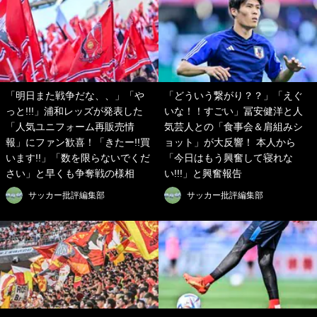
「明日また戦争だな、、」「や
「どういう繋がり？？」「えぐ
っと!!!」浦和レッズが発表した
いな！！すごい」冨安健洋と人
「人気ユニフォーム再販売情
気芸人との「食事会＆肩組みシ
報」にファン歓喜！「きたー!!買
ョット」が大反響！ 本人から
います!!」「数を限らないでくだ
「今日はもう興奮して寝れな
さい」と早くも争奪戦の様相
い!!!」と興奮報告
サッカー批評編集部
サッカー批評編集部