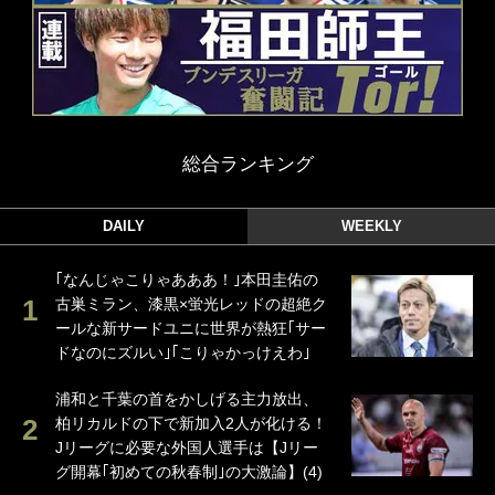
総合ランキング
DAILY
WEEKLY
｢なんじゃこりゃあああ！｣本田圭佑の
古巣ミラン、漆黒×蛍光レッドの超絶ク
ールな新サードユニに世界が熱狂｢サー
ドなのにズルい｣｢こりゃかっけえわ｣
浦和と千葉の首をかしげる主力放出、
柏リカルドの下で新加入2人が化ける！
Jリーグに必要な外国人選手は【Jリー
グ開幕｢初めての秋春制｣の大激論】(4)