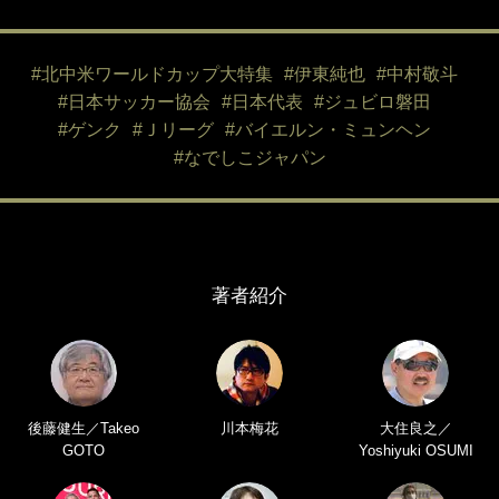
#北中米ワールドカップ大特集
#伊東純也
#中村敬斗
#日本サッカー協会
#日本代表
#ジュビロ磐田
#ゲンク
#Ｊリーグ
#バイエルン・ミュンヘン
#なでしこジャパン
著者紹介
後藤健生／Takeo
川本梅花
大住良之／
GOTO
Yoshiyuki OSUMI