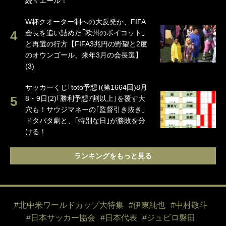
続々エール！
W杯クオーター制への大反発か、FIFA
会長を追い詰めた｢欧州のボイコット｣
と再選の行方【FIFA3兆円の野望と2度
のオウンゴール、来年3月の会長選】
(3)
サッカーくじ｢toto予想｣(第1664回)8月
8・9日(2)｢勝利予想7割以上｣を覆す大
穴も！サウジマネーの｢監督引き抜き｣
ドタバタ劇と、｢特別な日｣が勝敗を分
ける！
ランキングをもっと見る
#北中米ワールドカップ大特集
#伊東純也
#中村敬斗
#日本サッカー協会
#日本代表
#ジュビロ磐田