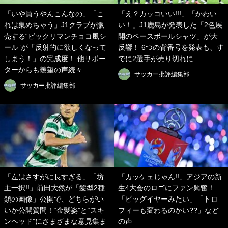
「いや買うやんこんなの」「こ
「え？カッコいい!!!」「かわい
れは集めちゃう」J1クラブが販
い！」J1鹿島が発表した「2色展
売する“ビックリマンチョコ風シ
開のベースボールシャツ」が大
ール”が「反射的に欲しくなって
反響！ 6つの背番号を発表も、す
しまう！」の完成度！ 他サポー
でに2選手が売り切れに
ターからも羨望の声続々
サッカー批評編集部
サッカー批評編集部
「左はさすがに長すぎる」「坊
「カッケェじゃん!!」アジアの新
主一択!!」前田大然が「髪型2種
生4大会のロゴにファン興奮！
類の画像」公開で、どちらがい
「ビッグイヤーみたい」「トロ
いか公開質問！“金髪姿”と“スキ
フィーも変わるのかい??」など
ンヘッド”にさまざまな意見集ま
の声