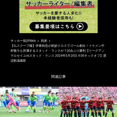
サッカー批評Web
戦術
【仏スクープ撮】伊東純也が絶妙クロスでゴール創出！イケメン中
村敬斗も所属するスタッド・ランスが７試合ぶり勝利【リーグアン
マルセイユvsスタッド・ランス 2024年5月16日 4:00キックオフ】渡
辺航滋撮影
関連記事