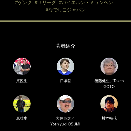
#ゲンク
#Ｊリーグ
#バイエルン・ミュンヘン
#なでしこジャパン
著者紹介
原悦生
戸塚啓
後藤健生／Takeo
GOTO
原壮史
大住良之／
川本梅花
Yoshiyuki OSUMI