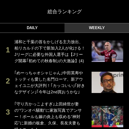
総合ランキング
DAILY
WEEKLY
浦和と千葉の首をかしげる主力放出、
柏リカルドの下で新加入2人が化ける！
Jリーグに必要な外国人選手は【Jリー
グ開幕｢初めての秋春制｣の大激論】(4)
｢めーっちゃオシャじゃん｣中田英寿や
トッティも愛した名門ローマ、新アウ
ェイユニが大評判！｢カッコいい｣｢好き
なデザイン｣｢今年は2nd買おうかな｣
｢守り方かっこよすぎ｣上田綺世が妻
の“ワンオペ騒動”に家族写真でアンサ
ー！ボールも嫁の炎上も収める“神対
応”に新婚の板倉、久保、長友夫妻も