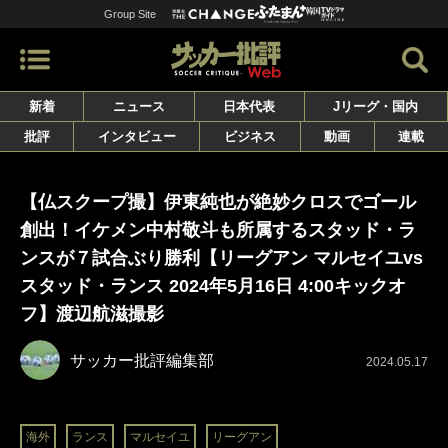
Group Site
新着
ニュース
日本代表
Jリーグ・国内
批評
インタビュー
ビジネス
動画
連載
【仏スクープ撮】伊東純也が絶妙クロスでゴール
創出！イケメン中村敬斗も所属するスタッド・ラ
ンスが７試合ぶり勝利【リーグアン マルセイユvs
スタッド・ランス 2024年5月16日 4:00キックオ
フ】渡辺航滋撮影
サッカー批評編集部
2024.05.17
海外
ランス
マルセイユ
リーグアン