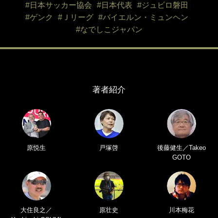
#日本サッカー協会
#日本代表
#ジュビロ磐田
#ゲンク
#Ｊリーグ
#バイエルン・ミュンヘン
#なでしこジャパン
著者紹介
原悦生
戸塚啓
後藤健生／Takeo
GOTO
大住良之／
原壮史
川本梅花