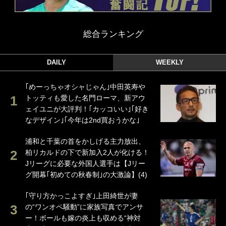
総合ランキング
DAILY
WEEKLY
｢めーっちゃオシャじゃん｣中田英寿や
トッティも愛した名門ローマ、新アウ
ェイユニが大評判！｢カッコいい｣｢好き
なデザイン｣｢今年は2nd買おうかな｣
浦和と千葉の首をかしげる主力放出、
柏リカルドの下で新加入2人が化ける！
Jリーグに必要な外国人選手は【Jリー
グ開幕｢初めての秋春制｣の大激論】(4)
｢守り方かっこよすぎ｣上田綺世が妻
の“ワンオペ騒動”に家族写真でアンサ
ー！ボールも嫁の炎上も収める“神対