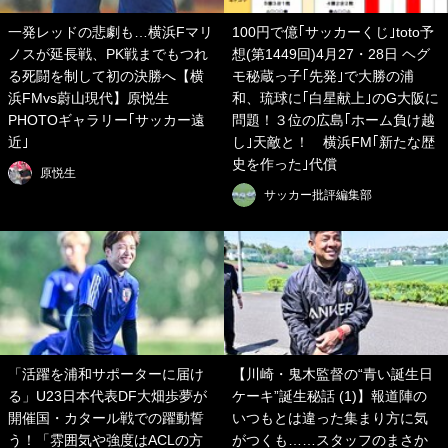
一発レッドの悲劇も…横浜Fマリ
100円で億｢サッカーくじ｣toto予
ノスが延長戦、PK戦までもつれ
想(第1449回)4月27・28日 ヘグ
る死闘を制して初の決勝へ【横
モ秘蔵っ子｢先発｣で大勝の浦
浜FMvs蔚山現代】原悦生
和、琉球に｢白星献上｣のG大阪に
PHOTOギャラリー｢サッカー遠
問題！３位の広島｢ホーム負け越
近｣
し｣天敵と！ 横浜FM｢新たな歴
史を作った｣代償
原悦生
サッカー批評編集部
「活躍を浦和サポーターに届け
【川崎・鬼木監督の“青い誕生日
る」U23日本代表DF大畑歩夢が
ケーキ”誕生秘話 (1)】報道陣の
開催国・カタール戦での躍動誓
いつもとは違った集まり方に気
う！「雰囲気や強度はACLの方
がつくも……スタッフのまさか