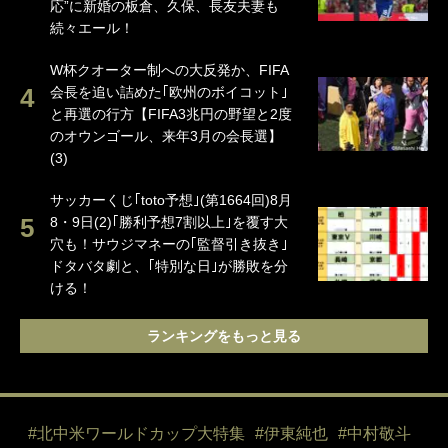
応”に新婚の板倉、久保、長友夫妻も
続々エール！
W杯クオーター制への大反発か、FIFA
会長を追い詰めた｢欧州のボイコット｣
と再選の行方【FIFA3兆円の野望と2度
のオウンゴール、来年3月の会長選】
(3)
サッカーくじ｢toto予想｣(第1664回)8月
8・9日(2)｢勝利予想7割以上｣を覆す大
穴も！サウジマネーの｢監督引き抜き｣
ドタバタ劇と、｢特別な日｣が勝敗を分
ける！
ランキングをもっと見る
#北中米ワールドカップ大特集
#伊東純也
#中村敬斗