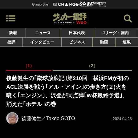
Group Site
新着
ニュース
日本代表
Jリーグ・国内
批評
インタビュー
ビジネス
動画
連載
（1）
（2）
後藤健生の｢蹴球放浪記｣第210回 横浜FMが初の
ACL決勝を戦う｢アル・アイン｣の歩き方(２)火を
噴く｢エンジン｣、沢登が同点弾｢W杯最終予選｣、
消えた｢ホテル｣の巻
後藤健生／Takeo GOTO
2024.04.26