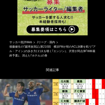
サッカー批評Web
Jリーグ・国内
後藤健生の｢蹴球放浪記｣第210回 横浜FMが初のACL決勝を戦う｢ア
ル・アイン｣の歩き方(２)火を噴く｢エンジン｣、沢登が同点弾｢W杯最
終予選｣、消えた｢ホテル｣の巻
関連記事