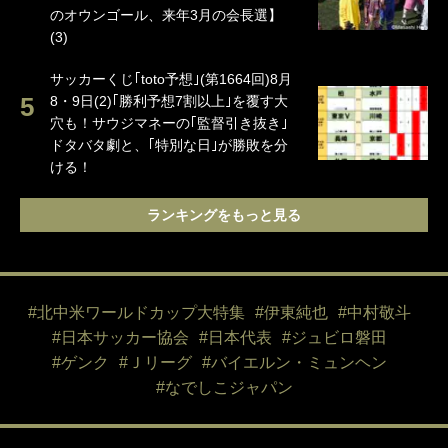
のオウンゴール、来年3月の会長選】
(3)
サッカーくじ｢toto予想｣(第1664回)8月
8・9日(2)｢勝利予想7割以上｣を覆す大
穴も！サウジマネーの｢監督引き抜き｣
ドタバタ劇と、｢特別な日｣が勝敗を分
ける！
ランキングをもっと見る
#北中米ワールドカップ大特集
#伊東純也
#中村敬斗
#日本サッカー協会
#日本代表
#ジュビロ磐田
#ゲンク
#Ｊリーグ
#バイエルン・ミュンヘン
#なでしこジャパン