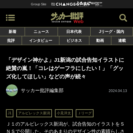
Group Site
新着
ニュース
日本代表
Jリーグ・国内
批評
インタビュー
ビジネス
動画
連載
「デザイン神かよ」J1新潟の試合告知イラストに
絶賛の嵐！「コレはゲーフラにしたい！」「グッ
ズ化してほしい」などの声が続々
サッカー批評編集部
2024.04.13
J1
アルビレックス新潟
小見洋太
Ｊリーグ
Ｊ１のアルビレックス新潟が、試合告知のイラストをＳ
ＮＳで公開した。そのあまりのデザイン性の素晴らしさ