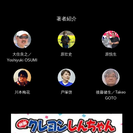
著者紹介
大住良之／
原壮史
原悦生
Yoshiyuki OSUMI
川本梅花
戸塚啓
後藤健生／Takeo
GOTO