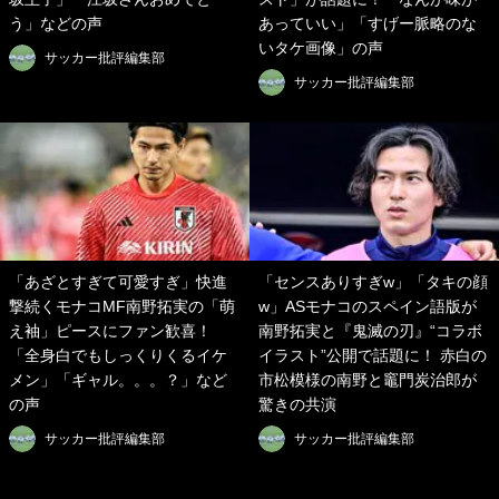
う」などの声
あっていい」「すげー脈略のな
いタケ画像」の声
サッカー批評編集部
サッカー批評編集部
「あざとすぎて可愛すぎ」快進
「センスありすぎw」「タキの顔
撃続くモナコMF南野拓実の「萌
w」ASモナコのスペイン語版が
え袖」ピースにファン歓喜！
南野拓実と『鬼滅の刃』“コラボ
「全身白でもしっくりくるイケ
イラスト”公開で話題に！ 赤白の
メン」「ギャル。。。？」など
市松模様の南野と竈門炭治郎が
の声
驚きの共演
サッカー批評編集部
サッカー批評編集部