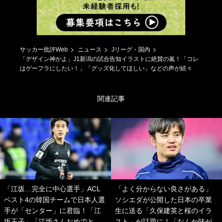
サッカー批評Web
ニュース
Jリーグ・国内
「デザイン神かよ」J1新潟の試合告知イラストに絶賛の嵐！「コレ
はゲーフラにしたい！」「グッズ化してほしい」などの声が続々
関連記事
「江坂…完全に中心選手」ACL
「よく分からない良さがある」
ベスト4の韓国チームで日本人選
ソシエダが公開した日本の卒業
手が「センター」に君臨！「江
生に送る「久保建英と桜のイラ
坂王子」「江坂さんおめでと
スト」が話題に！「なんか味が