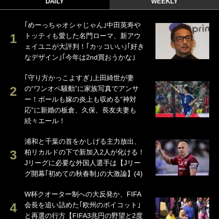
DAILY
WEEKLY
｢めーっちゃオシャじゃん｣中田英寿や
トッティも愛した名門ローマ、新アウ
ェイユニが大評判！｢カッコいい｣｢好き
なデザイン｣｢今年は2nd買おうかな｣
｢守り方かっこよすぎ｣上田綺世が妻
の“ワンオペ騒動”に家族写真でアンサ
ー！ボールも嫁の炎上も収める“神対
応”に新婚の板倉、久保、長友夫妻も
続々エール！
浦和と千葉の首をかしげる主力放出、
柏リカルドの下で新加入2人が化ける！
Jリーグに必要な外国人選手は【Jリー
グ開幕｢初めての秋春制｣の大激論】(4)
W杯クオーター制への大反発か、FIFA
会長を追い詰めた｢欧州のボイコット｣
と再選の行方【FIFA3兆円の野望と2度