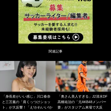
関連記事
「身長差がいい感じ」川口春奈
「奥さん美人すぎる」J2清水DF
と三笘薫の「肩くっつけショッ
高橋祐治の「元AKB48メンバー
ト」が大反響！「え!かわいい!か
妻」がスタジアム来場で大反