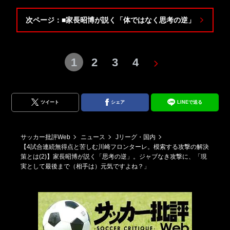
次ページ：■家長昭博が説く「体ではなく思考の逆」
1
2
3
4
ツイート
シェア
LINEで送る
サッカー批評Web
ニュース
Jリーグ・国内
【4試合連続無得点と苦しむ川崎フロンターレ。模索する攻撃の解決
策とは(2)】家長昭博が説く「思考の逆」。ジャブなき攻撃に、「現
実として最後まで（相手は）元気ですよね？」