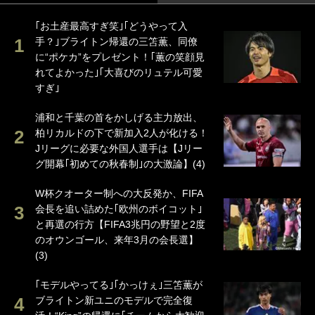
｢お土産最高すぎ笑｣｢どうやって入
手？｣ブライトン帰還の三笘薫、同僚
に“ポケカ”をプレゼント！｢薫の笑顔見
れてよかった｣｢大喜びのリュテル可愛
すぎ｣
浦和と千葉の首をかしげる主力放出、
柏リカルドの下で新加入2人が化ける！
Jリーグに必要な外国人選手は【Jリー
グ開幕｢初めての秋春制｣の大激論】(4)
W杯クオーター制への大反発か、FIFA
会長を追い詰めた｢欧州のボイコット｣
と再選の行方【FIFA3兆円の野望と2度
のオウンゴール、来年3月の会長選】
(3)
｢モデルやってる｣｢かっけぇ｣三笘薫が
ブライトン新ユニのモデルで完全復