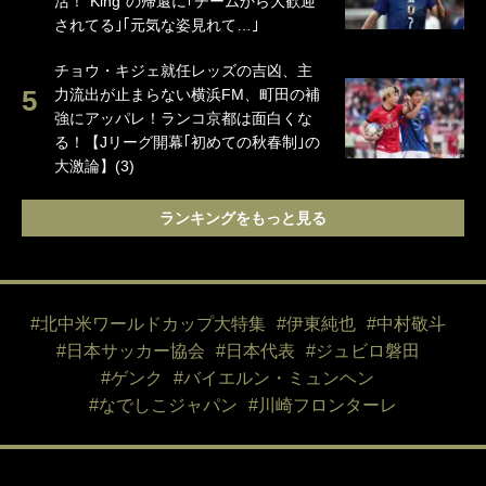
活！“King”の帰還に｢チームから大歓迎
されてる｣｢元気な姿見れて…｣
チョウ・キジェ就任レッズの吉凶、主
力流出が止まらない横浜FM、町田の補
強にアッパレ！ランコ京都は面白くな
る！【Jリーグ開幕｢初めての秋春制｣の
大激論】(3)
ランキングをもっと見る
#北中米ワールドカップ大特集
#伊東純也
#中村敬斗
#日本サッカー協会
#日本代表
#ジュビロ磐田
#ゲンク
#バイエルン・ミュンヘン
#なでしこジャパン
#川崎フロンターレ