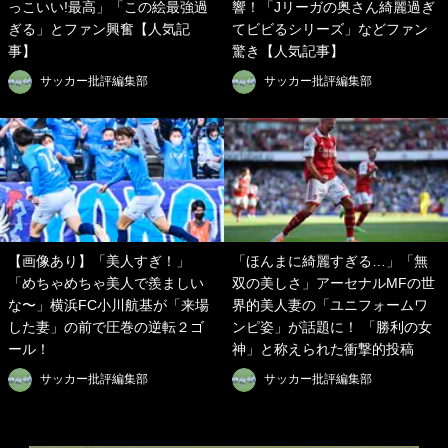
っこいい!最高」「この絵最強過
響！「Jリーガの奥さん綺麗過ぎ
ぎる」とファン興奮【人気記
てビビるシリーズ」などファン
事】
驚き【人気記事】
サッカー批評編集部
サッカー批評編集部
【画像あり】「美人すぎ！」
「ほんまに綺麗すぎる…」「無
「めちゃめちゃ美人で羨ましい
双の美しさ」アーセナルMFの世
な〜」横浜FC小川航基が「来場
界的美人妻の「ユニフォームワ
した妻」の前で圧巻の逆転２ゴ
ンピ姿」が話題に！ 「勝利の女
ール！
神」と称えられた衝撃的投稿
サッカー批評編集部
サッカー批評編集部