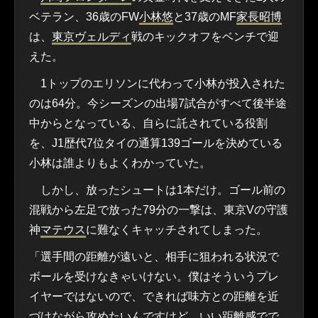
ベテラン、36歳のFW
小林悠
と37歳のMF
家長昭博
は、
東京ヴェルディ
戦のキックオフをベンチで迎
えた。
1トップのエリソンに代わって小林が投入された
のは64分。今シーズンの出場7試合がすべて後半途
中からとなっている、自らに託されている役割
を、J1歴代7位タイの通算139ゴールを決めている
小林は誰よりもよくわかっていた。
しかし、放ったシュートは1本だけ。ゴール前の
混戦から左足で放った79分の一撃は、東京Vの守護
神
マテウス
に難なくキャッチされてしまった。
「選手間の距離が遠いと、相手に狙われる状況で
ボールを受けなきゃいけない。僕はそういうプレ
イヤーではないので、できれば味方との距離を近
づけながら攻めたいんですけど、いい距離感でで