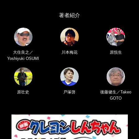
著者紹介
大住良之／
川本梅花
原悦生
Yoshiyuki OSUMI
原壮史
戸塚啓
後藤健生／Takeo
GOTO