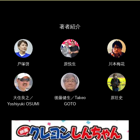
著者紹介
戸塚啓
原悦生
川本梅花
大住良之／
後藤健生／Takeo
原壮史
Yoshiyuki OSUMI
GOTO