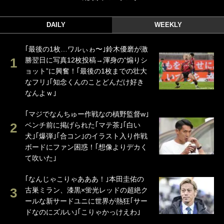
DAILY
WEEKLY
｢最後の1枚…ワルぃゎ〜｣鈴木優磨が激
勝翌日に写真12枚投稿→渾身の“煽りシ
ョット”に興奮！｢最後の1枚までの壮大
なフリ｣｢知念くんのことどんだけ好き
なんよｗ｣
｢マジでなんちゅー作戦なの槙野監督w｣
ベンチ前に掲げられた｢マテ茶｣｢白い
犬｣｢爆弾｣｢合コン｣のイラスト入り作戦
ボードにファン困惑！｢想像よりデカく
て吹いた｣
｢なんじゃこりゃあああ！｣本田圭佑の
古巣ミラン、漆黒×蛍光レッドの超絶ク
ールな新サードユニに世界が熱狂｢サー
ドなのにズルい｣｢こりゃかっけえわ｣