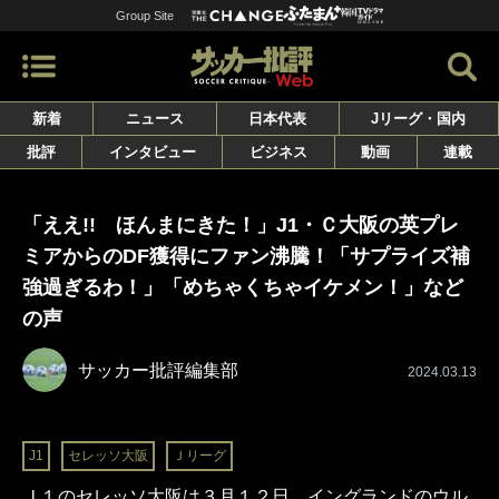
Group Site
新着
ニュース
日本代表
Jリーグ・国内
批評
インタビュー
ビジネス
動画
連載
「ええ!! ほんまにきた！」J1・Ｃ大阪の英プレ
ミアからのDF獲得にファン沸騰！「サプライズ補
強過ぎるわ！」「めちゃくちゃイケメン！」など
の声
サッカー批評編集部
2024.03.13
J1
セレッソ大阪
Ｊリーグ
Ｊ１のセレッソ大阪は３月１２日、イングランドのウル