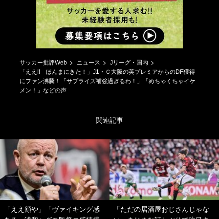
サッカー批評Web
ニュース
Jリーグ・国内
「ええ!! ほんまにきた！」J1・Ｃ大阪の英プレミアからのDF獲得
にファン沸騰！「サプライズ補強過ぎるわ！」「めちゃくちゃイケ
メン！」などの声
関連記事
「ええ顔や」「ヴァイキング感
「ただの居酒屋おじさんじゃな