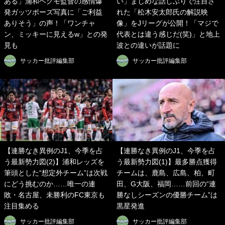
ある」浦和ヘグモ監督の感情爆
い」まじめな話しぶりで注目さ
発ガッツポーズ写真に「ご利益
れた「松木安太郎氏の解説映
ありそう」の声！「ワンチャ
像」をJリーグが公開！「マジで
ン、ミッキーに見えるw」との発
代表とは違う感じだ(笑)」と地上
見も
波との違いが話題に
サッカー批評編集部
サッカー批評編集部
【連勝なき異例のJ1、今季を占
【連勝なき異例のJ1、今季を占
う最新勢力図(2)】浦和レッズを
う最新勢力図(1)】最多勝点獲得
筆頭とした“想定外チーム”は次戦
チームは、鹿島、広島、柏、町
にどう挑むのか……唯一の連
田、G大阪、福岡……前回の“連
敗・名古屋、未勝利のFC東京も
勝なしシーズンの優勝チーム”は
注目集める
黒星発進
サッカー批評編集部
サッカー批評編集部