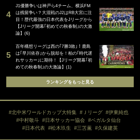
J1優勝争いは神戸ら4チーム、横浜FM
は残留争い？大混戦のJ2はRB大宮に注
目！歴代最強の日本代表をJリーグから
【Jリーグ開幕｢初めての秋春制｣の大激
論】(6)
百年構想リーグは西の｢7勝3敗｣！鹿島
は｢早川依存｣から脱却を！柏の｢時代遅
れサッカー｣に期待！【Jリーグ開幕｢初
めての秋春制｣の大激論】(1)
ランキングをもっと見る
#北中米ワールドカップ大特集
#Ｊリーグ
#伊東純也
#中村敬斗
#日本サッカー協会
#ベガルタ仙台
#日本代表
#松木玖生
#三笘薫
#久保建英