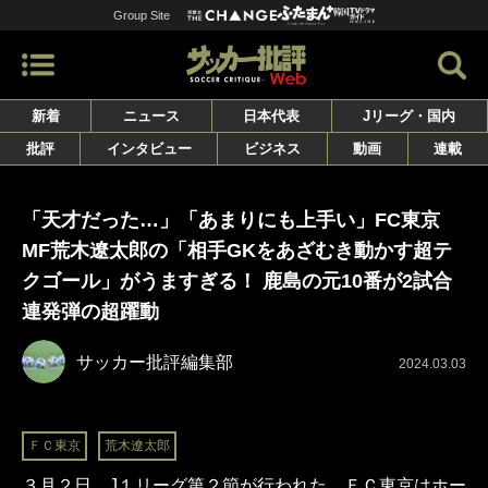
Group Site
新着
ニュース
日本代表
Jリーグ・国内
批評
インタビュー
ビジネス
動画
連載
「天才だった…」「あまりにも上手い」FC東京
MF荒木遼太郎の「相手GKをあざむき動かす超テ
クゴール」がうますぎる！ 鹿島の元10番が2試合
連発弾の超躍動
サッカー批評編集部
2024.03.03
ＦＣ東京
荒木遼太郎
３月２日、J１リーグ第２節が行われた。ＦＣ東京はホー