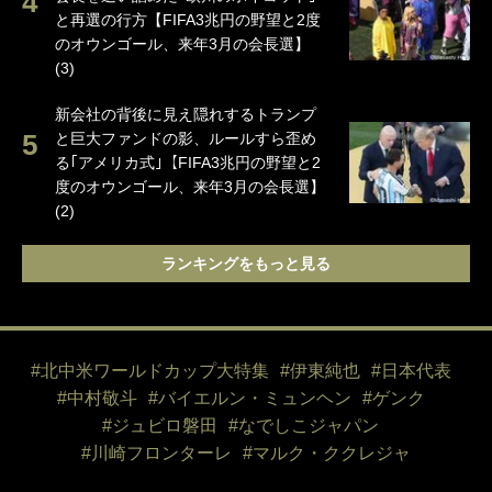
と再選の行方【FIFA3兆円の野望と2度
のオウンゴール、来年3月の会長選】
(3)
新会社の背後に見え隠れするトランプ
と巨大ファンドの影、ルールすら歪め
る｢アメリカ式｣【FIFA3兆円の野望と2
度のオウンゴール、来年3月の会長選】
(2)
ランキングをもっと見る
#北中米ワールドカップ大特集
#伊東純也
#日本代表
#中村敬斗
#バイエルン・ミュンヘン
#ゲンク
#ジュビロ磐田
#なでしこジャパン
#川崎フロンターレ
#マルク・ククレジャ