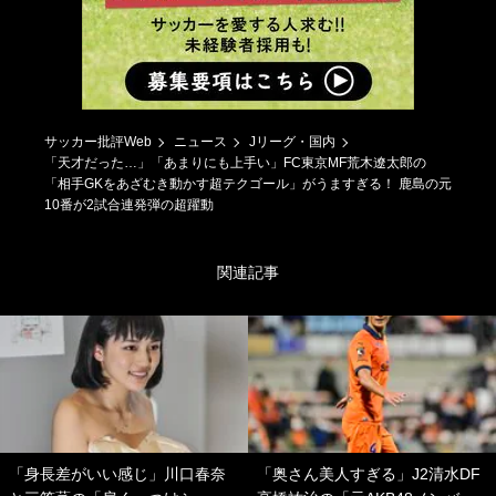
サッカー批評Web
ニュース
Jリーグ・国内
「天才だった…」「あまりにも上手い」FC東京MF荒木遼太郎の
「相手GKをあざむき動かす超テクゴール」がうますぎる！ 鹿島の元
10番が2試合連発弾の超躍動
関連記事
「身長差がいい感じ」川口春奈
「奥さん美人すぎる」J2清水DF