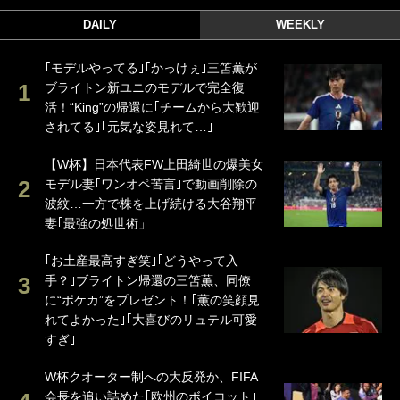
DAILY
WEEKLY
｢モデルやってる｣｢かっけぇ｣三笘薫が
ブライトン新ユニのモデルで完全復
活！“King”の帰還に｢チームから大歓迎
されてる｣｢元気な姿見れて…｣
【W杯】日本代表FW上田綺世の爆美女
モデル妻｢ワンオペ苦言｣で動画削除の
波紋…一方で株を上げ続ける大谷翔平
妻｢最強の処世術」
｢お土産最高すぎ笑｣｢どうやって入
手？｣ブライトン帰還の三笘薫、同僚
に“ポケカ”をプレゼント！｢薫の笑顔見
れてよかった｣｢大喜びのリュテル可愛
すぎ｣
W杯クオーター制への大反発か、FIFA
会長を追い詰めた｢欧州のボイコット｣