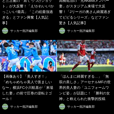
と三笘薫の「肩くっつけショッ
高橋祐治の「元AKB48メンバー
ト」が大反響！「え!かわいい!か
妻」がスタジアム来場で大反
っこいい!最高」「この絵最強過
響！「Jリーガの奥さん綺麗過ぎ
ぎる」とファン興奮【人気記
てビビるシリーズ」などファン
事】
驚き【人気記事】
サッカー批評編集部
サッカー批評編集部
【画像あり】「美人すぎ！」
「ほんまに綺麗すぎる…」「無
「めちゃめちゃ美人で羨ましい
双の美しさ」アーセナルMFの世
な〜」横浜FC小川航基が「来場
界的美人妻の「ユニフォームワ
した妻」の前で圧巻の逆転２ゴ
ンピ姿」が話題に！ 「勝利の女
ール！
神」と称えられた衝撃的投稿
サッカー批評編集部
サッカー批評編集部