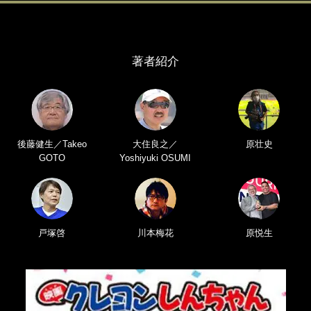
著者紹介
後藤健生／Takeo
大住良之／
原壮史
GOTO
Yoshiyuki OSUMI
戸塚啓
川本梅花
原悦生