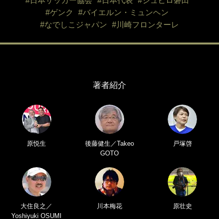
#日本サッカー協会
#日本代表
#ジュビロ磐田
#ゲンク
#バイエルン・ミュンヘン
#なでしこジャパン
#川崎フロンターレ
著者紹介
原悦生
後藤健生／Takeo
戸塚啓
GOTO
大住良之／
川本梅花
原壮史
Yoshiyuki OSUMI