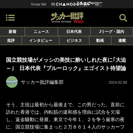
Group Site
新着
ニュース
日本代表
Jリーグ・国内
批評
インタビュー
ビジネス
動画
連載
国立競技場がメッシの美技に酔いしれた夜に｢大迫
～｣ 日本代表『ブルーロック』エゴイスト待望論
サッカー批評編集部
2024.02.08
そう、主役は最初から最後まで、この男だった。直前に
訪れた香港では、内転筋の違和感を理由に試合を欠場
し、返金騒動に発展。東京で今年１、２を争う厳寒の夜
に、国立競技場に集まった２万８６１４人のサッカーフ