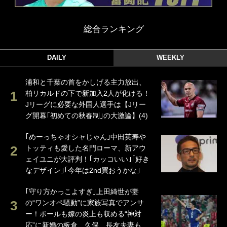
総合ランキング
DAILY
WEEKLY
浦和と千葉の首をかしげる主力放出、
柏リカルドの下で新加入2人が化ける！
Jリーグに必要な外国人選手は【Jリー
グ開幕｢初めての秋春制｣の大激論】(4)
｢めーっちゃオシャじゃん｣中田英寿や
トッティも愛した名門ローマ、新アウ
ェイユニが大評判！｢カッコいい｣｢好き
なデザイン｣｢今年は2nd買おうかな｣
｢守り方かっこよすぎ｣上田綺世が妻
の“ワンオペ騒動”に家族写真でアンサ
ー！ボールも嫁の炎上も収める“神対
応”に新婚の板倉、久保、長友夫妻も