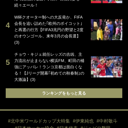
続々エール！
W杯クオーター制への大反発か、FIFA
会長を追い詰めた｢欧州のボイコット｣
と再選の行方【FIFA3兆円の野望と2度
のオウンゴール、来年3月の会長選】
(3)
チョウ・キジェ就任レッズの吉凶、主
力流出が止まらない横浜FM、町田の補
強にアッパレ！ランコ京都は面白くな
る！【Jリーグ開幕｢初めての秋春制｣の
大激論】(3)
ランキングをもっと見る
#北中米ワールドカップ大特集
#伊東純也
#中村敬斗