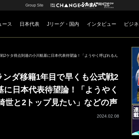
Group Site
ュース
日本代表
Jリーグ・国内
インタビュー
ビジネ
・国内
カー
ネジメント
Jリーグ・国内
戦術
注目選手
海外サッカー
監督
マネー
チームマネジメント
日本代表
公式戦2ケタ得点到達の小川航基に日本代表待望論！「ようやく呼ばれるん
ランダ移籍1年目で早くも公式戦2
基に日本代表待望論！「ようやく
綺世と2トップ見たい」などの声
2024.02.08