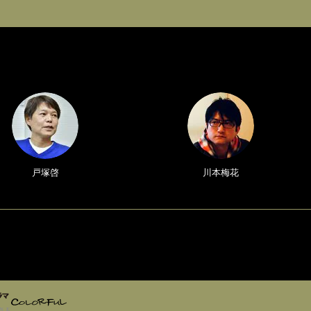
戸塚啓
川本梅花