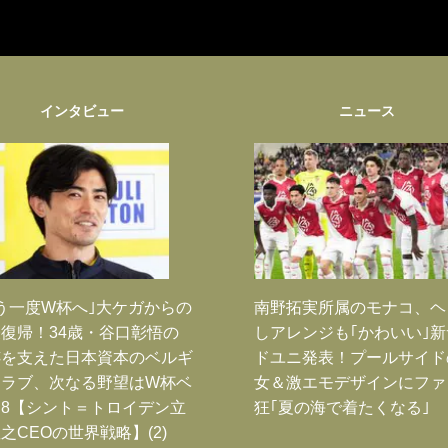
インタビュー
ニュース
う一度W杯へ｣大ケガからの
南野拓実所属のモナコ、ヘ
復帰！34歳・谷口彰悟の
しアレンジも｢かわいい｣
跡を支えた日本資本のベルギ
ドユニ発表！プールサイド
クラブ、次なる野望はW杯ベ
女＆激エモデザインにファ
8【シント＝トロイデン立
狂｢夏の海で着たくなる｣
之CEOの世界戦略】(2)