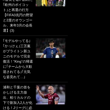
｢欧州のボイコッ
PKにイタリア代表
ト｣と再選の行方
GKも成す術なし！
【FIFA3兆円の野望
｢ノーチャンスすぎ
と2度のオウンゴー
るわ｣｢綺世のPKの
ル、来年3月の会長
上手さは世界屈指
選】(3)
かも｣
｢モデルやってる｣
｢また敬斗が魚に
｢かっけぇ｣三笘薫
笑｣菅原由勢がW杯
がブライトン新ユ
戦士の夏休み秘蔵
ニのモデルで完全
ショット公開！ 川
復活！“King”の帰還
口春奈と結婚のモ
に｢チームから大歓
テ男も登場で｢写真
迎されてる｣｢元気
全部楽しそう｣｢タ
な姿見れて…｣
ケの水中かわいす
ぎる」
浦和と千葉の首を
かしげる主力放
｢セカンドで決まり
出、柏リカルドの
だな｣19歳の日本代
下で新加入2人が化
表MFが加入したス
ける！Jリーグに必
ペイン名門、“地中