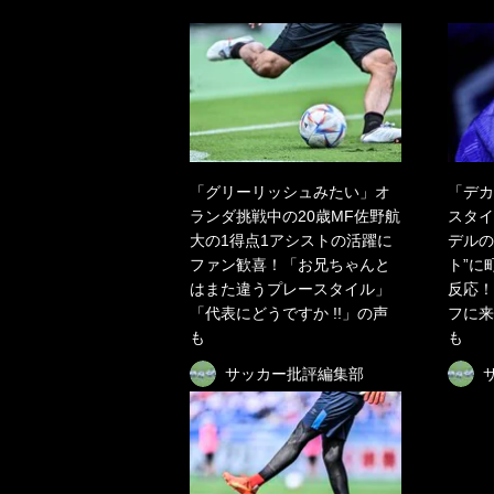
「グリーリッシュみたい」オ
「デカ
ランダ挑戦中の20歳MF佐野航
スタイ
大の1得点1アシストの活躍に
デルの
ファン歓喜！「お兄ちゃんと
ト”に
はまた違うプレースタイル」
反応！
「代表にどうですか !!」の声
フに来
も
も
サッカー批評編集部