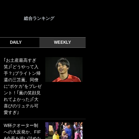
総合ランキング
DAILY
WEEKLY
｢お土産最高すぎ
｢光の速さじゃん｣
笑｣｢どうやって入
｢えっぐいミドル｣
手？｣ブライトン帰
ドイツ名門移籍の
還の三笘薫、同僚
日本代表23歳ボラ
に“ポケカ”をプレゼ
ンチ、移籍後初ゴ
ント！｢薫の笑顔見
ールに驚愕！｢見た
れてよかった｣｢大
事ないシュートや｣
喜びのリュテル可
｢聡がどんどん遠く
愛すぎ｣
なっていく」
W杯クオーター制
｢誰が止めれんねん
への大反発か、FIF
w｣フェイエ上田綺
A会長を追い詰めた
世の“神コース”弾丸