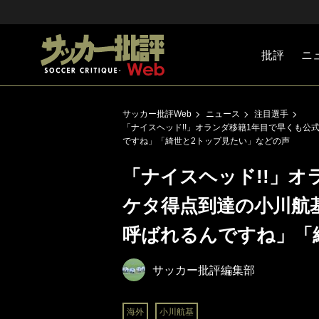
批評
ニ
Jリーグ
戦術
注目選手
海外サッ
監督
マネー
チームマ
日本代表
サッカー批評Web
ニュース
注目選手
「ナイスヘッド!!」オランダ移籍1年目で早くも
ですね」「綺世と2トップ見たい」などの声
「ナイスヘッド!!」オ
ケタ得点到達の小川航
呼ばれるんですね」「
サッカー批評編集部
海外
小川航基