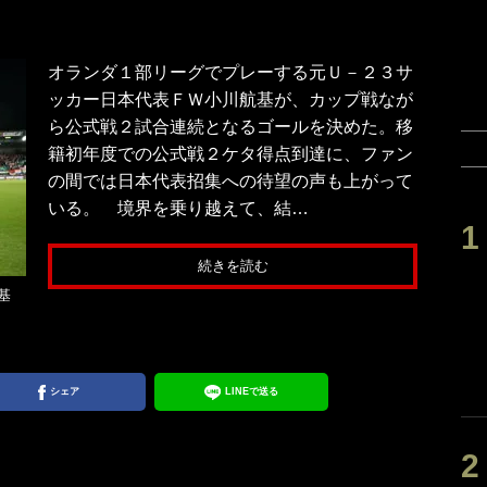
オランダ１部リーグでプレーする元Ｕ－２３サ
ッカー日本代表ＦＷ小川航基が、カップ戦なが
ら公式戦２試合連続となるゴールを決めた。移
籍初年度での公式戦２ケタ得点到達に、ファン
の間では日本代表招集への待望の声も上がって
いる。 境界を乗り越えて、結…
続きを読む
航基
シェア
LINEで送る