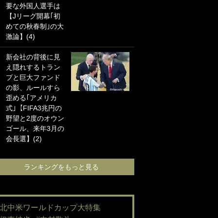
要な外国人選手は
海の夕日”新アウェ
【Jリーグ開幕｢初
イユニに大反響｢か
めての秋春制｣の大
っこよすぎ｣｢革新
激論】(4)
的｣｢ソソられる！｣
新会社の背後に見
｢お土産最高すぎ
え隠れするトラン
笑｣｢どうやって入
プと巨大ファンド
手？｣ブライトン帰
の影、ルールすら
還の三笘薫、同僚
歪める｢アメリカ
に“ポケカ”をプレゼ
式｣【FIFA3兆円の
ント！｢薫の笑顔見
野望と2度のオウン
れてよかった｣｢大
ゴール、来年3月の
喜びのリュテル可
会長選】(2)
愛すぎ｣
ランキングをもっと見る
ランキングをも
#北中米ワールドカップ大特集