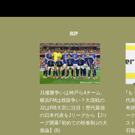
批評
J1優勝争いは神戸ら4チーム、
｢も
横浜FMは残留争い？大混戦の
代表
J2はRB大宮に注目！歴代最強
奇
の日本代表をJリーグから【Jリ
ー
ーグ開幕｢初めての秋春制｣の大
スト
激論】(6)
石敬