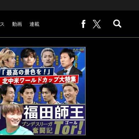
ス
動画
連載
熊崎敬の「路地から始まる処世術」
下田恒幸の「10倍面白くなるサッカー中継の見方」
サッカー批評PHOTOギャラリー「ピッチの焦点」
後藤健生の「蹴球放浪記」
原悦生PHOTOギャラリー「サッカー遠近」
「だれかに言いたくなる記録」
福田師王「ブンデスリーガ奮闘記 Tor!」
大住良之の「この世界のコーナーエリアから」