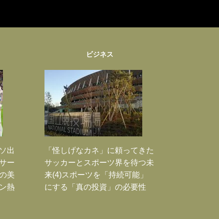
ビジネス
ソ出
「怪しげなカネ」に頼ってきた
新サー
サッカーとスポーツ界を待つ未
の美
来(4)スポーツを「持続可能」
ン熱
にする「真の投資」の必要性