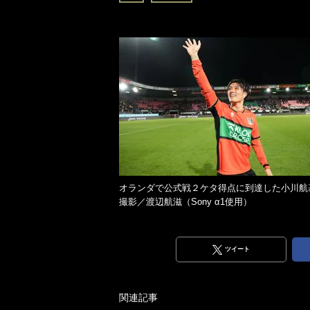
オランダで公式戦２ケタ得点に到達した小川
撮影／渡辺航滋（Sony α1使用）
ツイート
関連記事