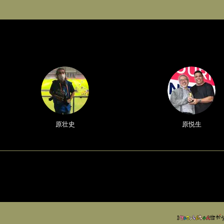
原壮史
原悦生