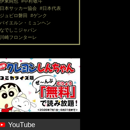
#伊東純也
#中村敬斗
#日本サッカー協会
#日本代表
#ジュビロ磐田
#ゲンク
#バイエルン・ミュンヘン
#なでしこジャパン
#川崎フロンターレ
YouTube