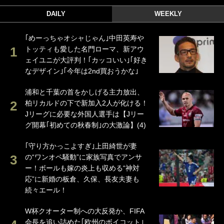
DAILY
WEEKLY
｢めーっちゃオシャじゃん｣中田英寿や
トッティも愛した名門ローマ、新アウ
ェイユニが大評判！｢カッコいい｣｢好き
なデザイン｣｢今年は2nd買おうかな｣
浦和と千葉の首をかしげる主力放出、
柏リカルドの下で新加入2人が化ける！
Jリーグに必要な外国人選手は【Jリー
グ開幕｢初めての秋春制｣の大激論】(4)
｢守り方かっこよすぎ｣上田綺世が妻
の“ワンオペ騒動”に家族写真でアンサ
ー！ボールも嫁の炎上も収める“神対
応”に新婚の板倉、久保、長友夫妻も
続々エール！
W杯クオーター制への大反発か、FIFA
会長を追い詰めた｢欧州のボイコット｣