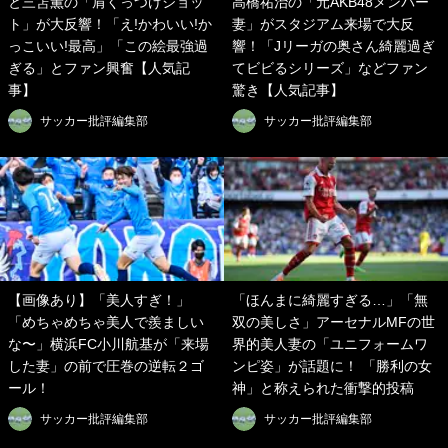
と三笘薫の「肩くっつけショッ
高橋祐治の「元AKB48メンバー
ト」が大反響！「え!かわいい!か
妻」がスタジアム来場で大反
っこいい!最高」「この絵最強過
響！「Jリーガの奥さん綺麗過ぎ
ぎる」とファン興奮【人気記
てビビるシリーズ」などファン
事】
驚き【人気記事】
サッカー批評編集部
サッカー批評編集部
【画像あり】「美人すぎ！」
「ほんまに綺麗すぎる…」「無
「めちゃめちゃ美人で羨ましい
双の美しさ」アーセナルMFの世
な〜」横浜FC小川航基が「来場
界的美人妻の「ユニフォームワ
した妻」の前で圧巻の逆転２ゴ
ンピ姿」が話題に！ 「勝利の女
ール！
神」と称えられた衝撃的投稿
サッカー批評編集部
サッカー批評編集部