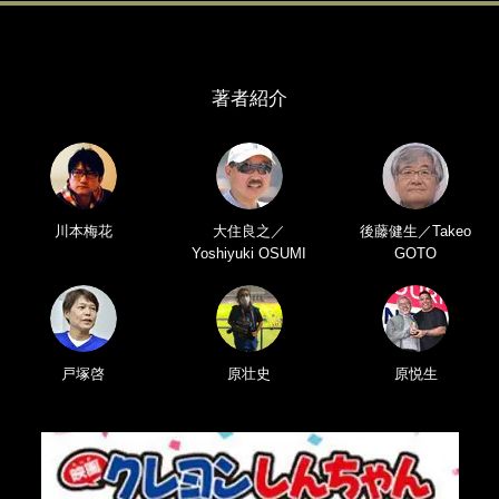
著者紹介
川本梅花
大住良之／
後藤健生／Takeo
Yoshiyuki OSUMI
GOTO
戸塚啓
原壮史
原悦生