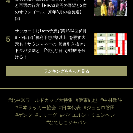
と再選の行方【FIFA3兆円の野望と2度
のオウンゴール、来年3月の会長選】
(3)
サッカーくじ｢toto予想｣(第1664回)8月
8・9日(2)｢勝利予想7割以上｣を覆す大
穴も！サウジマネーの｢監督引き抜き｣
ドタバタ劇と、｢特別な日｣が勝敗を分
ける！
ランキングをもっと見る
#北中米ワールドカップ大特集
#伊東純也
#中村敬斗
#日本サッカー協会
#日本代表
#ジュビロ磐田
#ゲンク
#Ｊリーグ
#バイエルン・ミュンヘン
#なでしこジャパン