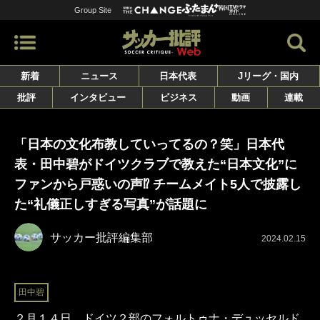
Group Site
新着
ニュース
日本代表
Jリーグ・国内
批評
インタビュー
ビジネス
動画
連載
「日本の文化布教していってるの？笑」日本代
表・田中碧がドイツクラブで教えた“日本文化”に
ファンから戸惑いの声⁉ チームメイト5人で披露し
た“礼儀正しすぎる写真”が話題に
サッカー批評編集部
2024.02.15
田中碧
２月１４日、ドイツ２部のフォルトゥナ・デュッセルド