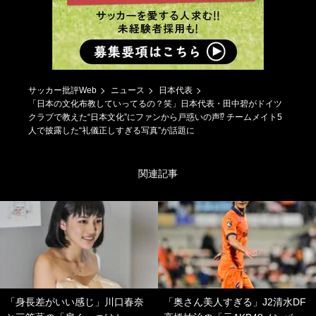
サッカー批評Web
ニュース
日本代表
「日本の文化布教していってるの？笑」日本代表・田中碧がドイツ
クラブで教えた“日本文化”にファンから戸惑いの声⁉ チームメイト5
人で披露した“礼儀正しすぎる写真”が話題に
関連記事
「身長差がいい感じ」川口春奈
「奥さん美人すぎる」J2清水DF