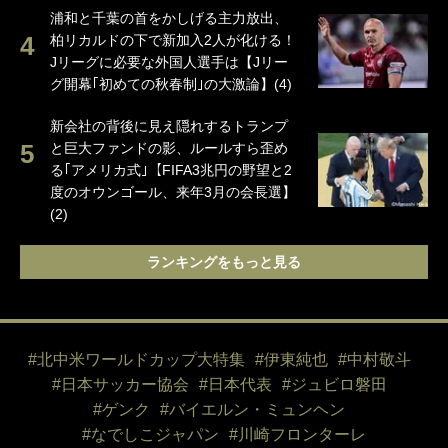
浦和と千葉の首をかしげる主力放出、
柏リカルドの下で新加入2人が化ける！
Jリーグに必要な外国人選手は【Jリー
グ開幕｢初めての秋春制｣の大激論】(4)
新会社の背後に見え隠れするトランプ
と巨大ファンドの影、ルールすら歪め
る｢アメリカ式｣【FIFA3兆円の野望と2
度のオウンゴール、来年3月の会長選】
(2)
ランキングをもっと見る
#北中米ワールドカップ大特集
#伊東純也
#中村敬斗
#日本サッカー協会
#日本代表
#ジュビロ磐田
#ゲンク
#バイエルン・ミュンヘン
#なでしこジャパン
#川崎フロンターレ