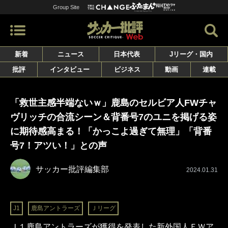
Group Site
新着
ニュース
日本代表
Jリーグ・国内
批評
インタビュー
ビジネス
動画
連載
「救世主感半端ないｗ」鹿島のセルビア人FWチャ
ヴリッチの合流シーン＆背番号7のユニを掲げる姿
に期待感高まる！「かっこよ過ぎて無理」「背番
号7！アツい！」との声
サッカー批評編集部
2024.01.31
J1
鹿島アントラーズ
Ｊリーグ
Ｊ１鹿島アントラーズが獲得を発表した新外国人ＦＷア