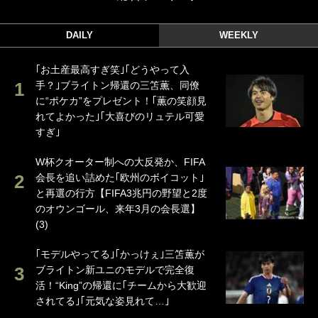
DAILY
WEEKLY
｢お土産最高すぎ笑｣｢どうやって入
手？｣ブライトン帰還の三笘薫、同僚
に“ポケカ”をプレゼント！｢薫の笑顔見
れてよかった｣｢大喜びのリュテル可愛
すぎ｣
W杯クオーター制への大反発か、FIFA
会長を追い詰めた｢欧州のボイコット｣
と再選の行方【FIFA3兆円の野望と2度
のオウンゴール、来年3月の会長選】
(3)
｢モデルやってる｣｢かっけぇ｣三笘薫が
ブライトン新ユニのモデルで完全復
活！“King”の帰還に｢チームから大歓迎
されてる｣｢元気な姿見れて…｣