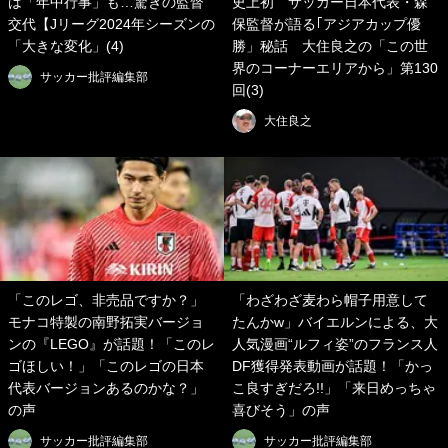
は「年中行事」も…驚きの監督
史上初 サッカー日本代表・森
交代【Jリーグ2024年シーズンの
保監督が語る｢アジアカップ優
「大きな変化」(4)
勝」秘話 大住良之の「この世
界のコーナーエリアから」第130
サッカー批評編集部
回(3)
大住良之
「このレゴ、非売品ですか？」
「わざわざ麦わら帽子用意して
モナコ特製の南野拓実バージョ
たんかw」バイエルンによる、大
ンの『LEGO』が話題！「このレ
人気漫画“ルフィ姿”のフランス人
ゴほしい！」「このレゴの日本
DF獲得発表動画が話題！「かっ
代表バージョンあるのかな？」
こ良すぎだろ!!」「来日めっちゃ
の声
喜びそう」の声
サッカー批評編集部
サッカー批評編集部