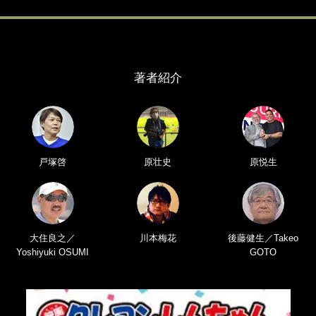
著者紹介
戸塚啓
原壮史
原悦生
大住良之／
川本梅花
後藤健生／Takeo
Yoshiyuki OSUMI
GOTO