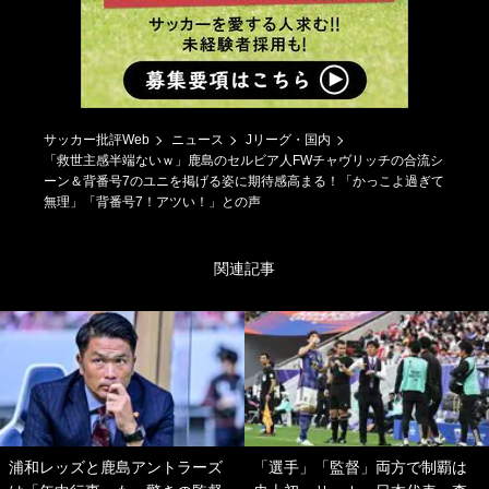
サッカー批評Web
ニュース
Jリーグ・国内
「救世主感半端ないｗ」鹿島のセルビア人FWチャヴリッチの合流シ
ーン＆背番号7のユニを掲げる姿に期待感高まる！「かっこよ過ぎて
無理」「背番号7！アツい！」との声
関連記事
浦和レッズと鹿島アントラーズ
「選手」「監督」両方で制覇は