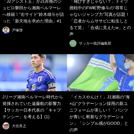
「J2アシスト王」がJ1昇格のジ
「飛びすぎじゃない？」ドイツ
ュビロ磐田から湘南ベルマーレ
挑戦中のFW町野修斗の“尋常じ
へ移籍！“右サイド”鈴木雄斗が語
ゃないジャンプ力”写真が話題！
った「新天地を求めた理由」#1
「忍者からムササビに転生しと
るて笑」「合成に見えたw」との
戸塚啓
声
サッカー批評編集部
Jリーグ湘南ベルマーレ時代から
「イカスやんけ！」J1湘南の“海
発揮されていた遠藤航の影響力
×山”グラデーション採用の新ユ
【サッカー日本代表の「キャプ
ニフォームが美しい！「パンツ
テンシー」を考える】(1)
が青いし斬新なグラデーショ
ン」「シンプル感がGOOD」と
大住良之
の声