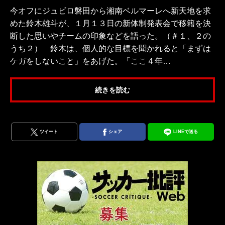
今オフにジュビロ磐田から湘南ベルマーレへ新天地を求
めた鈴木雄斗が、１月１３日の新体制発表会で移籍を決
断した思いやチームの印象などを語った。（＃１、２の
うち２） 鈴木は、個人的な目標を聞かれると「まずは
ケガをしないこと」をあげた。「ここ４年…
続きを読む
ツイート
シェア
LINEで送る