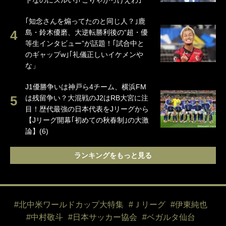
ドなのにズルい｣｢こりゃかっけえわ｣
｢知念さんを煽ってたのと同じ人？｣鹿
島・鈴木優磨、大逆転勝利後の“超・優
等生インタビュー”が話題！｢試合中と
のギャップw｣｢礼儀正しいイケメンや
な」
J1優勝争いは神戸ら4チーム、横浜FM
は残留争い？大混戦のJ2はRB大宮に注
目！歴代最強の日本代表をJリーグから
【Jリーグ開幕｢初めての秋春制｣の大激
論】(6)
ランキングをもっと見る
#北中米ワールドカップ大特集
#Ｊリーグ
#伊東純也
#中村敬斗
#日本サッカー協会
#ベガルタ仙台