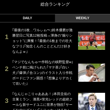
総合ランキング
DAILY
WEEKLY
｢最後の1枚…ワルぃゎ〜｣鈴木優磨が激
勝翌日に写真12枚投稿→渾身の“煽りシ
ョット”に興奮！｢最後の1枚までの壮大
なフリ｣｢知念くんのことどんだけ好き
なんよｗ｣
｢マジでなんちゅー作戦なの槙野監督w｣
ベンチ前に掲げられた｢マテ茶｣｢白い
犬｣｢爆弾｣｢合コン｣のイラスト入り作戦
ボードにファン困惑！｢想像よりデカく
て吹いた｣
｢なんじゃこりゃあああ！｣本田圭佑の
古巣ミラン、漆黒×蛍光レッドの超絶ク
ールな新サードユニに世界が熱狂｢サー