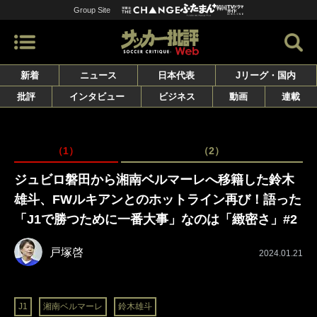
Group Site
新着
ニュース
日本代表
Jリーグ・国内
批評
インタビュー
ビジネス
動画
連載
（1）
（2）
ジュビロ磐田から湘南ベルマーレへ移籍した鈴木
雄斗、FWルキアンとのホットライン再び！語った
「J1で勝つために一番大事」なのは「緻密さ」#2
戸塚啓
2024.01.21
J1
湘南ベルマーレ
鈴木雄斗