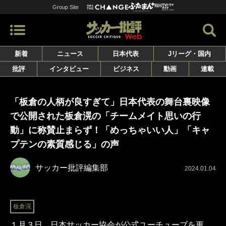
Group Site
新着
ニュース
日本代表
Jリーグ・国内
批評
インタビュー
ビジネス
動画
連載
「板倉の人柄が良すぎて」日本代表の舞台裏映像
で公開された板倉滉の「チームメイト思いの行
動」に称賛止まらず！「めっちゃいい人」「キャ
プテンの素質感じる」の声
サッカー批評編集部
2024.01.04
板倉滉
１月３日、日本サッカー協会が公式ユーチューブを更