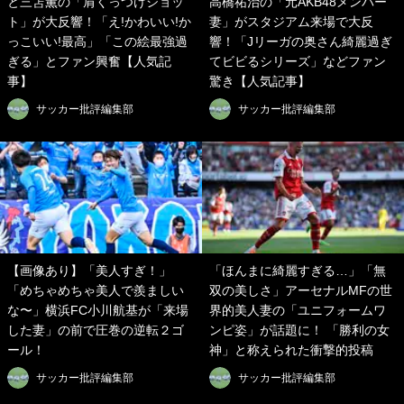
と三笘薫の「肩くっつけショッ
高橋祐治の「元AKB48メンバー
ト」が大反響！「え!かわいい!か
妻」がスタジアム来場で大反
っこいい!最高」「この絵最強過
響！「Jリーガの奥さん綺麗過ぎ
ぎる」とファン興奮【人気記
てビビるシリーズ」などファン
事】
驚き【人気記事】
サッカー批評編集部
サッカー批評編集部
【画像あり】「美人すぎ！」
「ほんまに綺麗すぎる…」「無
「めちゃめちゃ美人で羨ましい
双の美しさ」アーセナルMFの世
な〜」横浜FC小川航基が「来場
界的美人妻の「ユニフォームワ
した妻」の前で圧巻の逆転２ゴ
ンピ姿」が話題に！ 「勝利の女
ール！
神」と称えられた衝撃的投稿
サッカー批評編集部
サッカー批評編集部