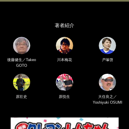
著者紹介
後藤健生／Takeo
川本梅花
戸塚啓
GOTO
原壮史
原悦生
大住良之／
Yoshiyuki OSUMI