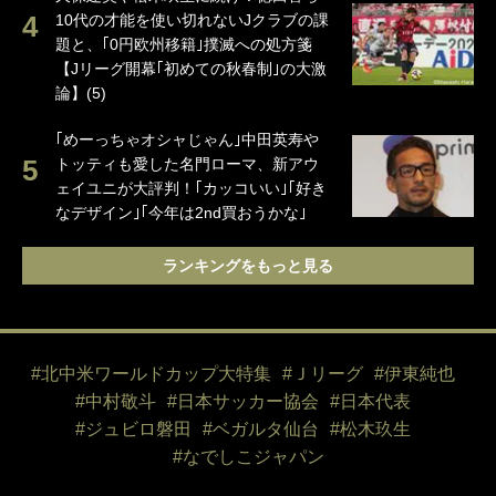
10代の才能を使い切れないJクラブの課
題と、｢0円欧州移籍｣撲滅への処方箋
【Jリーグ開幕｢初めての秋春制｣の大激
論】(5)
｢めーっちゃオシャじゃん｣中田英寿や
トッティも愛した名門ローマ、新アウ
ェイユニが大評判！｢カッコいい｣｢好き
なデザイン｣｢今年は2nd買おうかな｣
ランキングをもっと見る
#北中米ワールドカップ大特集
#Ｊリーグ
#伊東純也
#中村敬斗
#日本サッカー協会
#日本代表
#ジュビロ磐田
#ベガルタ仙台
#松木玖生
#なでしこジャパン