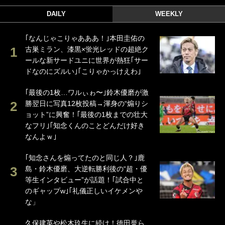
DAILY
WEEKLY
｢なんじゃこりゃあああ！｣本田圭佑の
古巣ミラン、漆黒×蛍光レッドの超絶ク
ールな新サードユニに世界が熱狂｢サー
ドなのにズルい｣｢こりゃかっけえわ｣
｢最後の1枚…ワルぃゎ〜｣鈴木優磨が激
勝翌日に写真12枚投稿→渾身の“煽りシ
ョット”に興奮！｢最後の1枚までの壮大
なフリ｣｢知念くんのことどんだけ好き
なんよｗ｣
｢知念さんを煽ってたのと同じ人？｣鹿
島・鈴木優磨、大逆転勝利後の“超・優
等生インタビュー”が話題！｢試合中と
のギャップw｣｢礼儀正しいイケメンや
な」
久保建英や松木玖生に続け！徳田誉ら