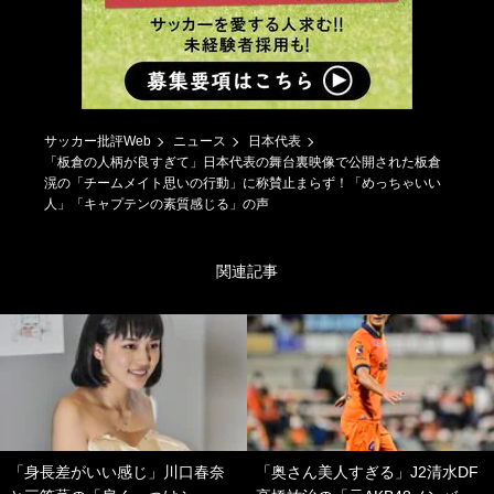
サッカー批評Web
ニュース
日本代表
「板倉の人柄が良すぎて」日本代表の舞台裏映像で公開された板倉
滉の「チームメイト思いの行動」に称賛止まらず！「めっちゃいい
人」「キャプテンの素質感じる」の声
関連記事
「身長差がいい感じ」川口春奈
「奥さん美人すぎる」J2清水DF