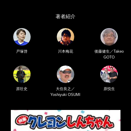
著者紹介
戸塚啓
川本梅花
後藤健生／Takeo
GOTO
原壮史
大住良之／
原悦生
Yoshiyuki OSUMI