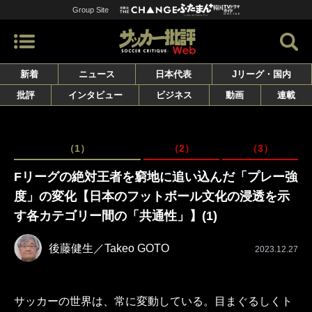
Group Site
新着
ニュース
日本代表
Jリーグ・国内
批評
インタビュー
ビジネス
動画
連載
（1）
（2）
（3）
Fリーグの絶対王者を窮地に追い込んだ「プレー強
度」の変化【日本のフットボール文化の浸透を示
す各カテゴリー間の「共通性」】(1)
後藤健生／Takeo GOTO
2023.12.27
サッカーの世界は、常に変動している。目まぐるしくト