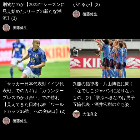
別物なのか【2023年シーズンに
がれるか】(2)
見え始めたJリーグの新たな潮
後藤健生
流】(3)
後藤健生
「サッカー日本代表対ドイツ代
異能の指導者・片山博義に聞く
表戦」でのカギは「カウンター
「なでしこジャパンに足りない
プレスのかけ合い」での勝利
もの」(2)「学ぶべきなのは男子
【見えてきた日本代表「ワール
五輪代表・酒井宏樹の立ち姿」
ドカップ16強」への突破口】(2)
大住良之
後藤健生