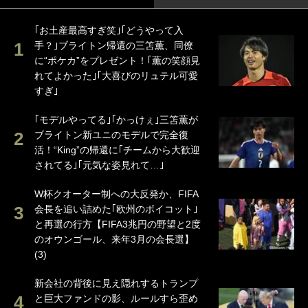
｢お土産最高すぎ笑｣｢どうやって入
手？｣ブライトン帰還の三笘薫、同僚
に“ポケカ”をプレゼント！｢薫の笑顔見
れてよかった｣｢大喜びのリュテル可愛
すぎ｣
｢モデルやってる｣｢かっけぇ｣三笘薫が
ブライトン新ユニのモデルで完全復
活！“King”の帰還に｢チームから大歓迎
されてる｣｢元気な姿見れて…｣
W杯クオーター制への大反発か、FIFA
会長を追い詰めた｢欧州のボイコット｣
と再選の行方【FIFA3兆円の野望と2度
のオウンゴール、来年3月の会長選】
(3)
新会社の背後に見え隠れするトランプ
と巨大ファンドの影、ルールすら歪め