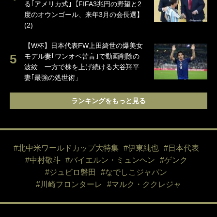
る｢アメリカ式｣【FIFA3兆円の野望と2
度のオウンゴール、来年3月の会長選】
(2)
【W杯】日本代表FW上田綺世の爆美女
モデル妻｢ワンオペ苦言｣で動画削除の
波紋…一方で株を上げ続ける大谷翔平
妻｢最強の処世術」
ランキングをもっと見る
#北中米ワールドカップ大特集
#伊東純也
#日本代表
#中村敬斗
#バイエルン・ミュンヘン
#ゲンク
#ジュビロ磐田
#なでしこジャパン
#川崎フロンターレ
#マルク・ククレジャ