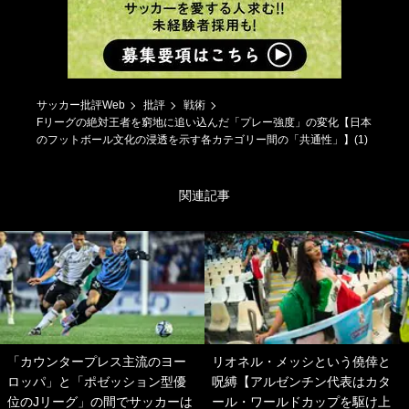
サッカー批評Web
批評
戦術
Fリーグの絶対王者を窮地に追い込んだ「プレー強度」の変化【日本
のフットボール文化の浸透を示す各カテゴリー間の「共通性」】(1)
関連記事
「カウンタープレス主流のヨー
リオネル・メッシという僥倖と
ロッパ」と「ポゼッション型優
呪縛【アルゼンチン代表はカタ
位のJリーグ」の間でサッカーは
ール・ワールドカップを駆け上