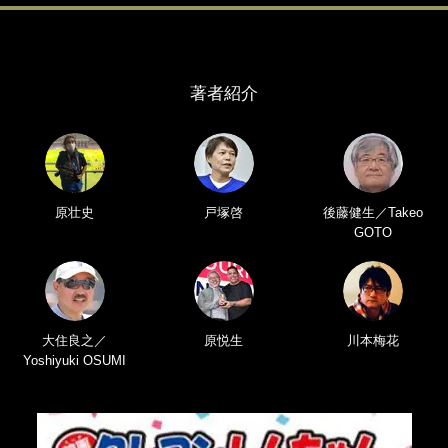
著者紹介
原壮史
戸塚啓
後藤健生／Takeo
GOTO
大住良之／
原悦生
川本梅花
Yoshiyuki OSUMI