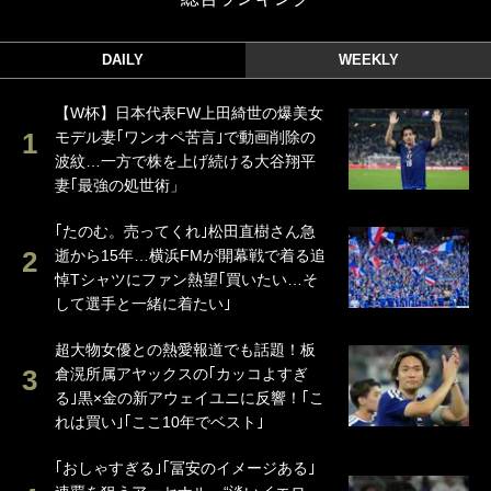
DAILY
WEEKLY
【W杯】日本代表FW上田綺世の爆美女
モデル妻｢ワンオペ苦言｣で動画削除の
波紋…一方で株を上げ続ける大谷翔平
妻｢最強の処世術」
｢たのむ。売ってくれ｣松田直樹さん急
逝から15年…横浜FMが開幕戦で着る追
悼Tシャツにファン熱望｢買いたい…そ
して選手と一緒に着たい｣
超大物女優との熱愛報道でも話題！板
倉滉所属アヤックスの｢カッコよすぎ
る｣黒×金の新アウェイユニに反響！｢こ
れは買い｣｢ここ10年でベスト｣
｢おしゃすぎる｣｢冨安のイメージある｣