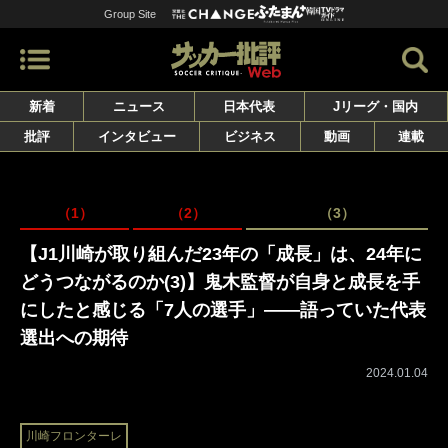
Group Site
新着
ニュース
日本代表
Jリーグ・国内
批評
インタビュー
ビジネス
動画
連載
（1）
（2）
（3）
【J1川崎が取り組んだ23年の「成長」は、24年に
どうつながるのか(3)】鬼木監督が自身と成長を手
にしたと感じる「7人の選手」――語っていた代表
選出への期待
2024.01.04
川崎フロンターレ