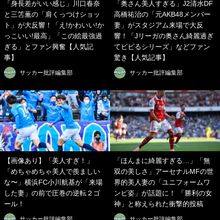
「身長差がいい感じ」川口春奈
「奥さん美人すぎる」J2清水DF
と三笘薫の「肩くっつけショッ
高橋祐治の「元AKB48メンバー
ト」が大反響！「え!かわいい!か
妻」がスタジアム来場で大反
っこいい!最高」「この絵最強過
響！「Jリーガの奥さん綺麗過ぎ
ぎる」とファン興奮【人気記
てビビるシリーズ」などファン
事】
驚き【人気記事】
サッカー批評編集部
サッカー批評編集部
【画像あり】「美人すぎ！」
「ほんまに綺麗すぎる…」「無
「めちゃめちゃ美人で羨ましい
双の美しさ」アーセナルMFの世
な〜」横浜FC小川航基が「来場
界的美人妻の「ユニフォームワ
した妻」の前で圧巻の逆転２ゴ
ンピ姿」が話題に！ 「勝利の女
ール！
神」と称えられた衝撃的投稿
サッカー批評編集部
サッカー批評編集部