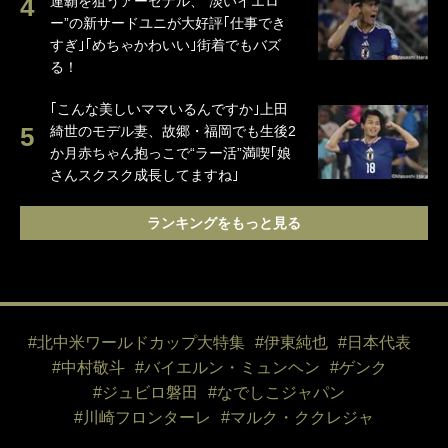
連覇を狙うアーセナル、“淡いイエロ
ー”の新サードユニが大好評｢仕事でき
すぎ｣｢めちゃかわいい｣街着でもバズ
る！
｢こんな美しいママいるんですか｣上田
綺世のモデル妻、故郷・福岡でも生後2
か月赤ちゃん抱っこで“ラー活”満喫｢娘
さんスクスク成長してますね｣
ランキングをもっと見る
#北中米ワールドカップ大特集
#伊東純也
#日本代表
#中村敬斗
#バイエルン・ミュンヘン
#ゲンク
#ジュビロ磐田
#なでしこジャパン
#川崎フロンターレ
#マルク・ククレジャ