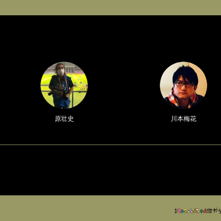
原壮史
川本梅花