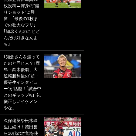
枚投稿→渾身の“煽
PKにイタリア代表
りショット”に興
GKも成す術なし！
奮！｢最後の1枚ま
｢ノーチャンスすぎ
での壮大なフリ｣
るわ｣｢綺世のPKの
｢知念くんのことど
上手さは世界屈指
んだけ好きなんよ
かも｣
ｗ｣
｢また敬斗が魚に
｢知念さんを煽って
笑｣菅原由勢がW杯
たのと同じ人？｣鹿
戦士の夏休み秘蔵
島・鈴木優磨、大
ショット公開！ 川
逆転勝利後の“超・
口春奈と結婚のモ
優等生インタビュ
テ男も登場で｢写真
ー”が話題！｢試合中
全部楽しそう｣｢タ
とのギャップw｣｢礼
ケの水中かわいす
儀正しいイケメン
ぎる」
やな」
｢お土産最高すぎ
久保建英や松木玖
笑｣｢どうやって入
生に続け！徳田誉
手？｣ブライトン帰
ら10代の才能を使
還の三笘薫、同僚