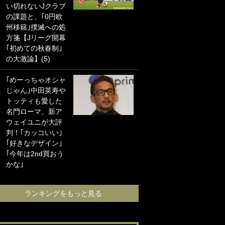
い切れないJクラブ
に“ポケカ”をプレゼ
の課題と、｢0円欧
ント！｢薫の笑顔見
州移籍｣撲滅への処
れてよかった｣｢大
方箋【Jリーグ開幕
喜びのリュテル可
｢初めての秋春制｣
愛すぎ｣
の大激論】(5)
浦和と千葉の首を
｢めーっちゃオシャ
かしげる主力放
じゃん｣中田英寿や
出、柏リカルドの
トッティも愛した
下で新加入2人が化
名門ローマ、新ア
ける！Jリーグに必
ウェイユニが大評
要な外国人選手は
判！｢カッコいい｣
【Jリーグ開幕｢初
｢好きなデザイン｣
めての秋春制｣の大
｢今年は2nd買おう
激論】(4)
かな｣
ランキングをも
ランキングをもっと見る