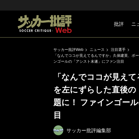
批評
ニ
Jリーグ
戦術
注目選手
海外サッ
監督
マネー
チームマ
日本代表
サッカー批評Web
ニュース
注目選手
「なんでココが見えてるんですか」久保建英、ボー
ンゴールの「アシスト未遂」にファン注目
「なんでココが見えて
を左にずらした直後の
題に！ ファインゴー
目
サッカー批評編集部