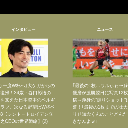
インタビュー
ニュース
う一度W杯へ｣大ケガからの
｢最後の1枚…ワルぃゎ〜｣
復帰！34歳・谷口彰悟の
優磨が激勝翌日に写真12
跡を支えた日本資本のベルギ
稿→渾身の“煽りショット”
クラブ、次なる野望はW杯ベ
奮！｢最後の1枚までの壮
8【シント＝トロイデン立
リ｣｢知念くんのことどん
之CEOの世界戦略】(2)
きなんよｗ｣