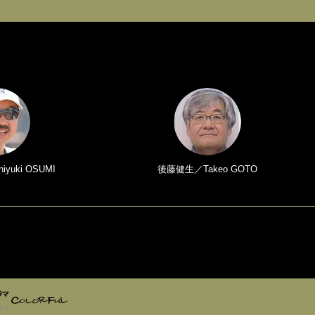
yuki OSUMI
後藤健生／Takeo GOTO