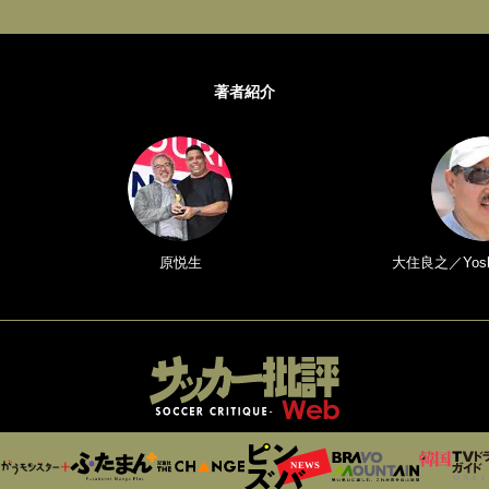
著者紹介
原悦生
大住良之／Yoshi