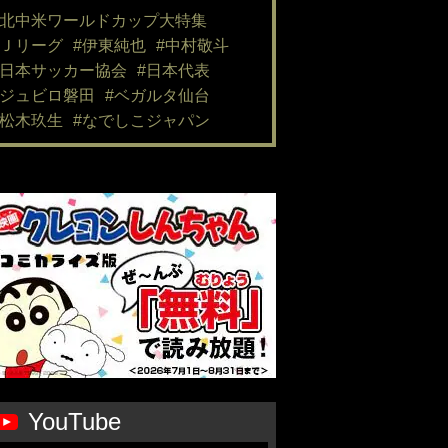
#北中米ワールドカップ大特集
#Ｊリーグ
#伊東純也
#中村敬斗
#日本サッカー協会
#日本代表
#ジュビロ磐田
#ベガルタ仙台
#松木玖生
#なでしこジャパン
YouTube