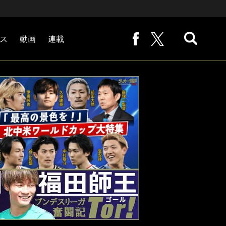
ス
動画
連載
熊崎敬の「路地から始まる処世術」
下田恒幸の「10倍面白くなるサッカー中継の見方」
サッカー批評PHOTOギャラリー「ピッチの焦点」
後藤健生の「蹴球放浪記」
原悦生PHOTOギャラリー「サッカー遠近」
「だれかに言いたくなる記録」
福田師王「ブンデスリーガ奮闘記 Tor!」
大住良之の「この世界のコーナーエリアから」