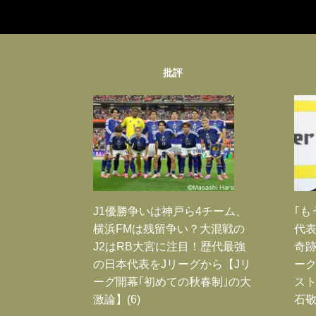
批評
J1優勝争いは神戸ら4チーム、
｢も
横浜FMは残留争い？大混戦の
代表
J2はRB大宮に注目！歴代最強
奇
の日本代表をJリーグから【Jリ
ー
ーグ開幕｢初めての秋春制｣の大
スト
激論】(6)
石敬