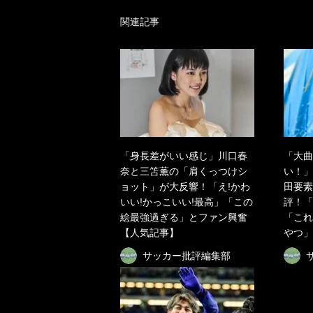
関連記事
「身長差がいい感じ」川口春
「大曲
奈と三笘薫の「肩くっつけシ
い！」
ョット」が大反響！「え!かわ
田要素
いい!かっこいい!最高」「この
評！「
絵最強過ぎる」とファン興奮
「これ
【人気記事】
やつ」
サッカー批評編集部