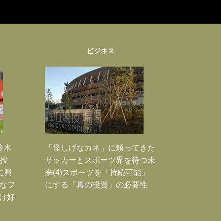
ビジネス
鈴木
「怪しげなカネ」に頼ってきた
枚投
サッカーとスポーツ界を待つ未
に興
来(4)スポーツを「持続可能」
大なフ
にする「真の投資」の必要性
だけ好