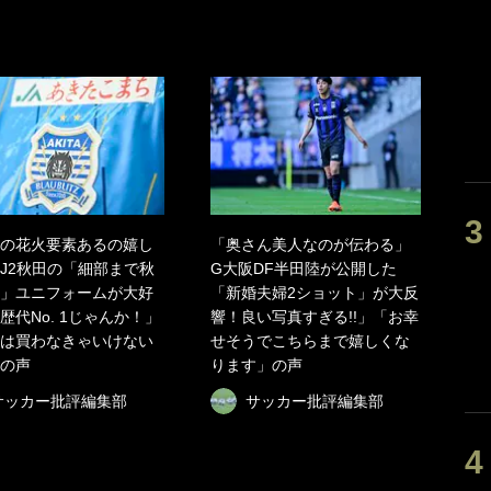
の花火要素あるの嬉し
「奥さん美人なのが伝わる」
J2秋田の「細部まで秋
G大阪DF半田陸が公開した
」ユニフォームが大好
「新婚夫婦2ショット」が大反
歴代No. 1じゃんか！」
響！良い写真すぎる!!」「お幸
は買わなきゃいけない
せそうでこちらまで嬉しくな
の声
ります」の声
サッカー批評編集部
サッカー批評編集部