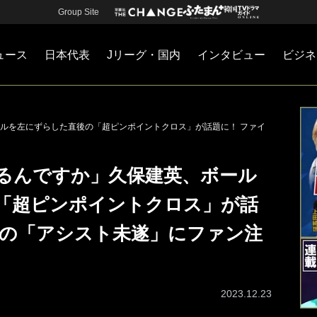
Group Site
ュース
日本代表
Jリーグ・国内
インタビュー
ビジネ
・国内
カー
ネジメント
Jリーグ・国内
戦術
注目選手
海外サッカー
監督
マネー
チームマネジメント
日本代表
ルを左にずらした直後の「超ピンポイントクロス」が話題に！ ファイ
るんですか」久保建英、ボール
「超ピンポイントクロス」が話
ルの「アシスト未遂」にファン注
2023.12.23