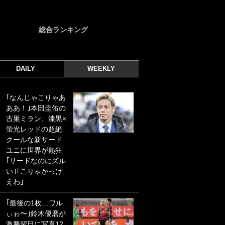
総合ランキング
DAILY
WEEKLY
｢なんじゃこりゃあ
｢光の速さじゃん｣
ああ！｣本田圭佑の
｢えっぐいミドル｣
古巣ミラン、漆黒×
ドイツ名門移籍の
蛍光レッドの超絶
日本代表23歳ボラ
クールな新サード
ンチ、移籍後初ゴ
ユニに世界が熱狂
ールに驚愕！｢見た
｢サードなのにズル
事ないシュートや｣
い｣｢こりゃかっけ
｢聡がどんどん遠く
えわ｣
なっていく」
｢最後の1枚…ワル
｢誰が止めれんねん
ぃゎ〜｣鈴木優磨が
w｣フェイエ上田綺
激勝翌日に写真12
世の“神コース”弾丸