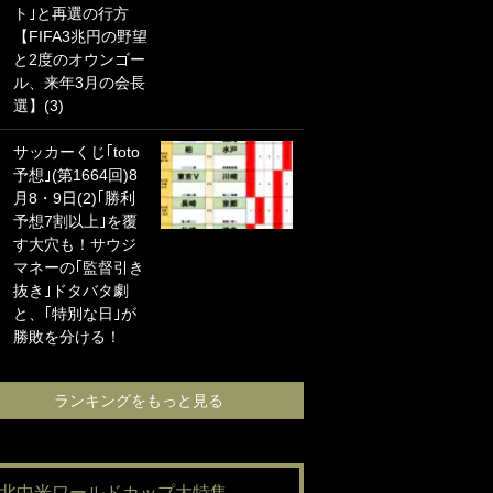
ト｣と再選の行方
海の夕日”新アウェ
【FIFA3兆円の野望
イユニに大反響｢か
と2度のオウンゴー
っこよすぎ｣｢革新
ル、来年3月の会長
的｣｢ソソられる！｣
選】(3)
｢お土産最高すぎ
サッカーくじ｢toto
笑｣｢どうやって入
予想｣(第1664回)8
手？｣ブライトン帰
月8・9日(2)｢勝利
還の三笘薫、同僚
予想7割以上｣を覆
に“ポケカ”をプレゼ
す大穴も！サウジ
ント！｢薫の笑顔見
マネーの｢監督引き
れてよかった｣｢大
抜き｣ドタバタ劇
喜びのリュテル可
と、｢特別な日｣が
愛すぎ｣
勝敗を分ける！
ランキングをも
ランキングをもっと見る
#北中米ワールドカップ大特集