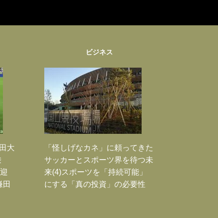
ビジネス
鎌田大
「怪しげなカネ」に頼ってきた
乗
サッカーとスポーツ界を待つ未
歓迎
来(4)スポーツを「持続可能」
鎌田
にする「真の投資」の必要性