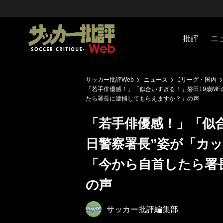
批評
ニ
Jリーグ
戦術
注目選手
海外サッ
監督
マネー
チームマ
日本代表
サッカー批評Web
ニュース
Jリーグ・国内
「若手俳優感！」「似合いすぎる！」磐田19歳MF
たら署長に逮捕してもらえますか？」の声
「若手俳優感！」「似合
日警察署長”姿が「カ
「今から自首したら署
の声
サッカー批評編集部