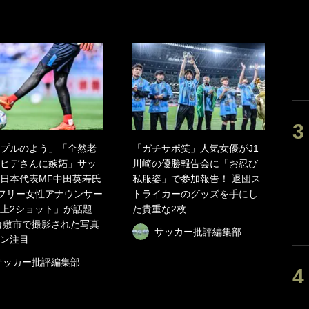
プルのよう」「全然老
「ガチサポ笑」人気女優がJ1
ヒデさんに嫉妬」サッ
川崎の優勝報告会に「お忍び
日本代表MF中田英寿氏
私服姿」で参加報告！ 退団ス
フリー女性アナウンサー
トライカーのグッズを手にし
上2ショット」が話題
た貴重な2枚
倉敷市で撮影された写真
サッカー批評編集部
ン注目
サッカー批評編集部