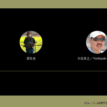
原壮史
大住良之／Yoshiyuki