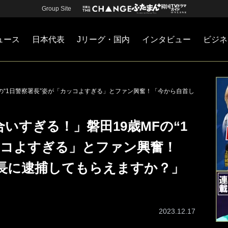
Group Site
ュース
日本代表
Jリーグ・国内
インタビュー
ビジネ
・国内
カー
ネジメント
Jリーグ・国内
戦術
注目選手
海外サッカー
監督
マネー
チームマネジメント
日本代表
の“1日警察署長”姿が「カッコよすぎる」とファン興奮！「今から自首し
いすぎる！」磐田19歳MFの“1
ッコよすぎる」とファン興奮！
長に逮捕してもらえますか？」
2023.12.17