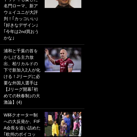
名門ローマ、新ア
PKにイタリア代表
ウェイユニが大評
GKも成す術なし！
判！｢カッコいい｣
｢ノーチャンスすぎ
｢好きなデザイン｣
るわ｣｢綺世のPKの
｢今年は2nd買おう
上手さは世界屈指
かな｣
かも｣
浦和と千葉の首を
｢また敬斗が魚に
かしげる主力放
笑｣菅原由勢がW杯
出、柏リカルドの
戦士の夏休み秘蔵
下で新加入2人が化
ショット公開！ 川
ける！Jリーグに必
口春奈と結婚のモ
要な外国人選手は
テ男も登場で｢写真
【Jリーグ開幕｢初
全部楽しそう｣｢タ
めての秋春制｣の大
ケの水中かわいす
激論】(4)
ぎる」
W杯クオーター制
｢セカンドで決まり
への大反発か、FIF
だな｣19歳の日本代
A会長を追い詰めた
表MFが加入したス
｢欧州のボイコッ
ペイン名門、“地中