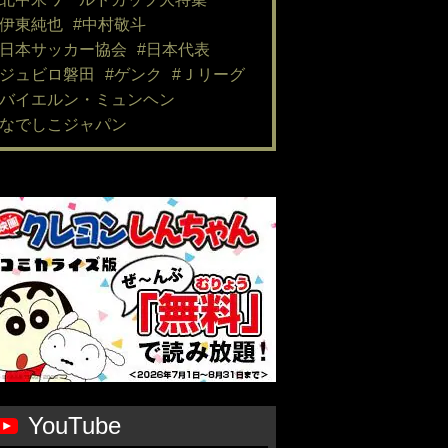
#伊東純也
#中村敬斗
#日本サッカー協会
#日本代表
#ジュビロ磐田
#ゲンク
#Ｊリーグ
#バイエルン・ミュンヘン
#なでしこジャパン
YouTube