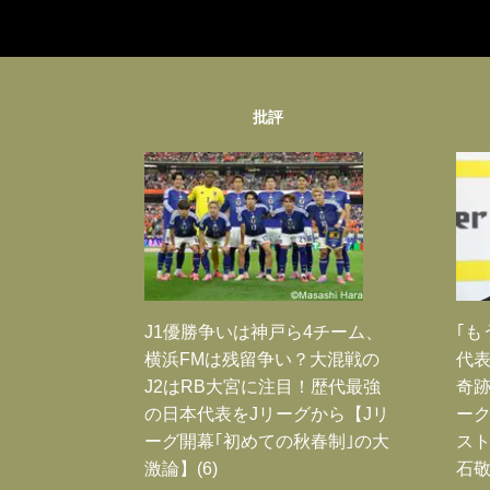
批評
J1優勝争いは神戸ら4チーム、
｢も
横浜FMは残留争い？大混戦の
代表
J2はRB大宮に注目！歴代最強
奇
の日本代表をJリーグから【Jリ
ー
ーグ開幕｢初めての秋春制｣の大
スト
激論】(6)
石敬