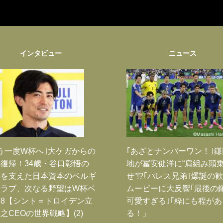
インタビュー
ニュース
う一度W杯へ｣大ケガからの
｢あざとナンバーワン！｣
復帰！34歳・谷口彰悟の
地が冨安健洋に“肩組み頭
跡を支えた日本資本のベルギ
せ”!?｢パレス兄弟｣爆誕の
クラブ、次なる野望はW杯ベ
ムービーに大反響｢最後の
8【シント＝トロイデン立
可愛すぎる｣｢粋にも程があ
之CEOの世界戦略】(2)
る！」