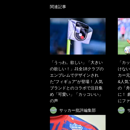
関連記事
「うっわ。欲しい」「大きい
「カッ
の欲しい！」J1全18クラブの
けない
エンブレムでデザインされ
カー元
た”フィギュア”が登場！ 人気
&人気
ブランドとのコラボで注目集
の「舟
め「可愛い」「カッコいい」
に！ 
の声
にファ
サッカー批評編集部