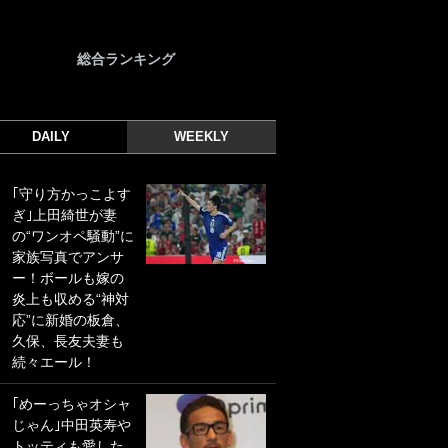
総合ランキング
DAILY
WEEKLY
｢守り方かっこよす
｢光の速さじゃん｣
ぎ｣上田綺世が妻
｢えっぐいミドル｣
の“ワンオペ騒動”に
ドイツ名門移籍の
家族写真でアンサ
日本代表23歳ボラ
ー！ボールも嫁の
ンチ、移籍後初ゴ
炎上も収める“神対
ールに驚愕！｢見た
応”に新婚の板倉、
事ないシュートや｣
久保、長友夫妻も
｢聡がどんどん遠く
続々エール！
なっていく」
｢めーっちゃオシャ
｢誰が止めれんねん
じゃん｣中田英寿や
w｣フェイエ上田綺
トッティも愛した
世の“神コース”弾丸