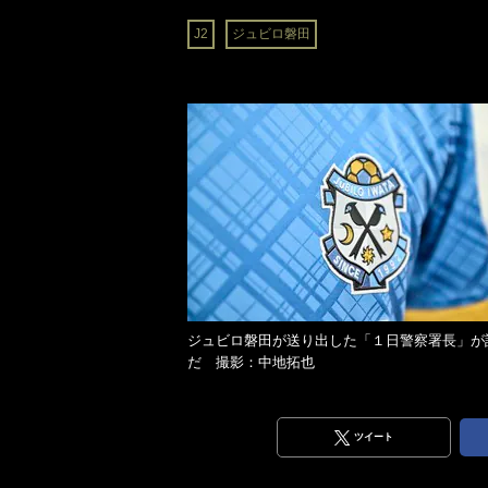
J2
ジュビロ磐田
ジュビロ磐田が送り出した「１日警察署長」が
だ 撮影：中地拓也
ツイート