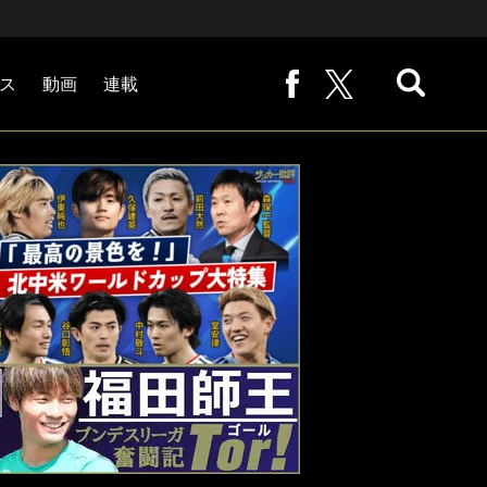
ス
動画
連載
熊崎敬の「路地から始まる処世術」
下田恒幸の「10倍面白くなるサッカー中継の見方」
サッカー批評PHOTOギャラリー「ピッチの焦点」
後藤健生の「蹴球放浪記」
原悦生PHOTOギャラリー「サッカー遠近」
「だれかに言いたくなる記録」
福田師王「ブンデスリーガ奮闘記 Tor!」
大住良之の「この世界のコーナーエリアから」