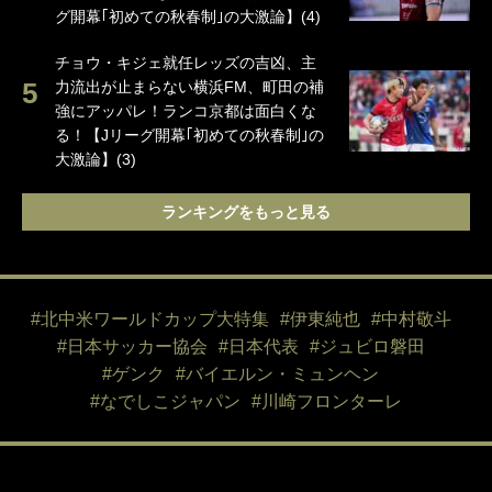
グ開幕｢初めての秋春制｣の大激論】(4)
チョウ・キジェ就任レッズの吉凶、主
力流出が止まらない横浜FM、町田の補
強にアッパレ！ランコ京都は面白くな
る！【Jリーグ開幕｢初めての秋春制｣の
大激論】(3)
ランキングをもっと見る
#北中米ワールドカップ大特集
#伊東純也
#中村敬斗
#日本サッカー協会
#日本代表
#ジュビロ磐田
#ゲンク
#バイエルン・ミュンヘン
#なでしこジャパン
#川崎フロンターレ