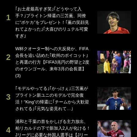
｢お土産最高すぎ笑｣｢どうやって入
手？｣ブライトン帰還の三笘薫、同僚
に“ポケカ”をプレゼント！｢薫の笑顔見
れてよかった｣｢大喜びのリュテル可愛
すぎ｣
W杯クオーター制への大反発か、FIFA
会長を追い詰めた｢欧州のボイコット｣
と再選の行方【FIFA3兆円の野望と2度
のオウンゴール、来年3月の会長選】
(3)
｢モデルやってる｣｢かっけぇ｣三笘薫が
ブライトン新ユニのモデルで完全復
活！“King”の帰還に｢チームから大歓迎
されてる｣｢元気な姿見れて…｣
浦和と千葉の首をかしげる主力放出、
柏リカルドの下で新加入2人が化ける！
Jリーグに必要な外国人選手は【Jリー