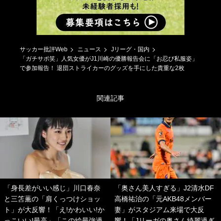
サッカー批評Web
ニュース
Jリーグ・国内
「ガチサポ笑」人気女優がJ1川崎の優勝報告会に「お忍び私服姿」
で参加報告！ 退団ストライカーのグッズを手にした貴重な2枚
関連記事
「身長差がいい感じ」川口春奈
「奥さん美人すぎる」J2清水DF
と三笘薫の「肩くっつけショッ
高橋祐治の「元AKB48メンバー
ト」が大反響！「え!かわいい!か
妻」がスタジアム来場で大反
っこいい!最高」「この絵最強過
響！「Jリーガの奥さん綺麗過ぎ