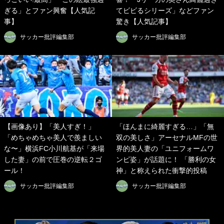
ぎる」とファン興奮【人気記
てビビるシリーズ」などファン
事】
驚き【人気記事】
サッカー批評編集部
サッカー批評編集部
【画像あり】「美人すぎ！」
「ほんまに綺麗すぎる…」「無
「めちゃめちゃ美人で羨ましい
双の美しさ」アーセナルMFの世
な〜」横浜FC小川航基が「来場
界的美人妻の「ユニフォームワ
した妻」の前で圧巻の逆転２ゴ
ンピ姿」が話題に！ 「勝利の女
ール！
神」と称えられた衝撃的投稿
サッカー批評編集部
サッカー批評編集部