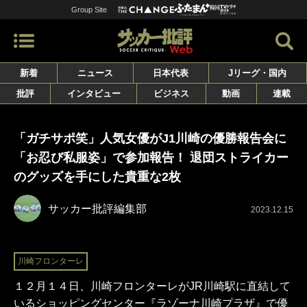
Group Site
新着
ニュース
日本代表
Jリーグ・国内
批評
インタビュー
ビジネス
動画
連載
「ガチサポ笑」人気女優がJ1川崎の優勝報告会に
「お忍び私服姿」で参加報告！ 退団ストライカー
のグッズを手にした貴重な2枚
サッカー批評編集部
2023.12.15
川崎フロンターレ
１２月１４日、川崎フロンターレがJR川崎駅に直結して
いるショッピングセンター『ラゾーナ川崎プラザ』で優