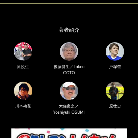
著者紹介
原悦生
後藤健生／Takeo
戸塚啓
GOTO
川本梅花
大住良之／
原壮史
Yoshiyuki OSUMI