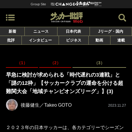
Group Site
新着
ニュース
日本代表
Jリーグ・国内
批評
インタビュー
ビジネス
動画
連載
（1）
（2）
（3）
早急に検討が求められる「時代遅れの3連戦」と
「謎の12枠」【サッカークラブの運命を分ける超
難関大会「地域チャンピオンズリーグ」】(3)
後藤健生／Takeo GOTO
2023.11.27
２０２３年の日本サッカーは、各カテゴリーでシーズン