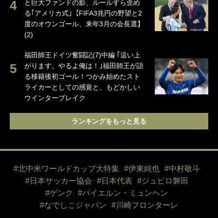
と巨大ファンドの影、ルールすら歪め
る｢アメリカ式｣【FIFA3兆円の野望と2
度のオウンゴール、来年3月の会長選】
(2)
福田師王ドイツ奮闘記(7)中編 ｢這い上
がります。やるよ俺は！｣福田師王が語
る移籍後初ゴール！つかみ始めたスト
ライカーとしての感覚と、もどかしい
ウインターブレイク
ランキングをもっと見る
#北中米ワールドカップ大特集
#伊東純也
#中村敬斗
#日本サッカー協会
#日本代表
#ジュビロ磐田
#ゲンク
#バイエルン・ミュンヘン
#なでしこジャパン
#川崎フロンターレ