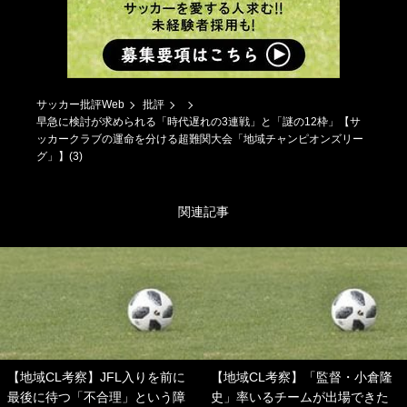
サッカー批評Web
批評
早急に検討が求められる「時代遅れの3連戦」と「謎の12枠」【サ
ッカークラブの運命を分ける超難関大会「地域チャンピオンズリー
グ」】(3)
関連記事
【地域CL考察】JFL入りを前に
【地域CL考察】「監督・小倉隆
最後に待つ「不合理」という障
史」率いるチームが出場できた