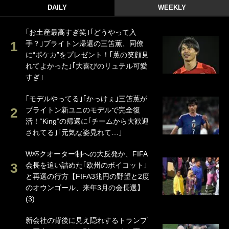
DAILY
WEEKLY
｢お土産最高すぎ笑｣｢どうやって入
手？｣ブライトン帰還の三笘薫、同僚
に“ポケカ”をプレゼント！｢薫の笑顔見
れてよかった｣｢大喜びのリュテル可愛
すぎ｣
｢モデルやってる｣｢かっけぇ｣三笘薫が
ブライトン新ユニのモデルで完全復
活！“King”の帰還に｢チームから大歓迎
されてる｣｢元気な姿見れて…｣
W杯クオーター制への大反発か、FIFA
会長を追い詰めた｢欧州のボイコット｣
と再選の行方【FIFA3兆円の野望と2度
のオウンゴール、来年3月の会長選】
(3)
新会社の背後に見え隠れするトランプ