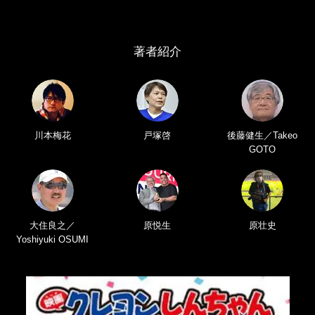
著者紹介
川本梅花
戸塚啓
後藤健生／Takeo
GOTO
大住良之／
原悦生
原壮史
Yoshiyuki OSUMI