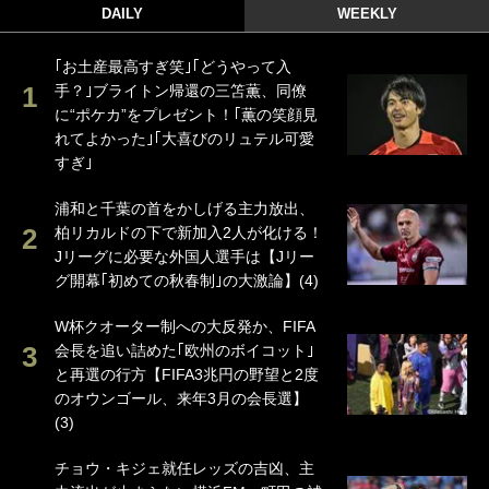
DAILY
WEEKLY
｢お土産最高すぎ笑｣｢どうやって入
手？｣ブライトン帰還の三笘薫、同僚
に“ポケカ”をプレゼント！｢薫の笑顔見
れてよかった｣｢大喜びのリュテル可愛
すぎ｣
浦和と千葉の首をかしげる主力放出、
柏リカルドの下で新加入2人が化ける！
Jリーグに必要な外国人選手は【Jリー
グ開幕｢初めての秋春制｣の大激論】(4)
W杯クオーター制への大反発か、FIFA
会長を追い詰めた｢欧州のボイコット｣
と再選の行方【FIFA3兆円の野望と2度
のオウンゴール、来年3月の会長選】
(3)
チョウ・キジェ就任レッズの吉凶、主