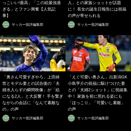
っこいい!最高」「この絵最強過
人」との家族ショットが話題
ぎる」とファン興奮【人気記
に！ 長女の誕生日報告には祝福
事】
の声が寄せられる
サッカー批評編集部
サッカー批評編集部
「奥さん可愛すぎやろ」上田綺
「えぐ可愛い奥さん」J1新潟GK
世とモデル妻との試合後の「夫
小島亨介の祝福に駆けつけた妻
婦水入らずの瞬間映像」が「絵
との「夫婦2ショット」に視線集
になる2人」と大反響！ 手を繋ぎ
中！ 家族を前に照れる姿にも
ながらの会話に「なんて素敵な
「ほっこり」「可愛いし素敵」
の」の声
の声
サッカー批評編集部
サッカー批評編集部