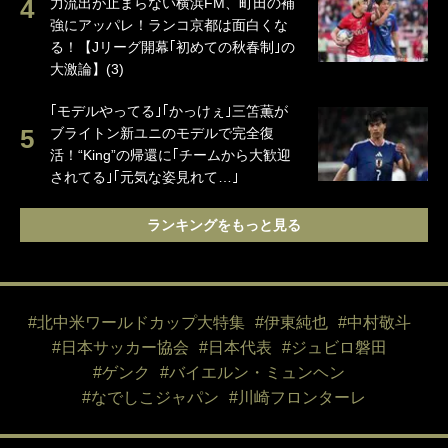
力流出が止まらない横浜FM、町田の補
強にアッパレ！ランコ京都は面白くな
る！【Jリーグ開幕｢初めての秋春制｣の
大激論】(3)
｢モデルやってる｣｢かっけぇ｣三笘薫が
ブライトン新ユニのモデルで完全復
活！“King”の帰還に｢チームから大歓迎
されてる｣｢元気な姿見れて…｣
ランキングをもっと見る
#北中米ワールドカップ大特集
#伊東純也
#中村敬斗
#日本サッカー協会
#日本代表
#ジュビロ磐田
#ゲンク
#バイエルン・ミュンヘン
#なでしこジャパン
#川崎フロンターレ