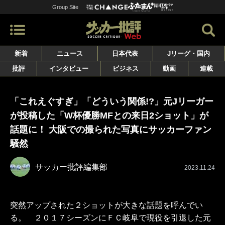
Group Site
新着
ニュース
日本代表
Jリーグ・国内
批評
インタビュー
ビジネス
動画
連載
「これえぐすぎ」「どういう関係!?」元Jリーガー
が投稿した「W杯優勝MFとの来日2ショット」が
話題に！ 大阪での撮られた写真にサッカーファン
騒然
サッカー批評編集部
2023.11.24
突然アップされた２ショットが大きな話題を呼んでい
る。 ２０１７シーズンにＦＣ岐阜で現役を引退した元