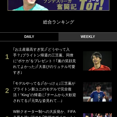
総合ランキング
DAILY
WEEKLY
｢お土産最高すぎ笑｣｢どうやって入
手？｣ブライトン帰還の三笘薫、同僚
に“ポケカ”をプレゼント！｢薫の笑顔見
れてよかった｣｢大喜びのリュテル可愛
すぎ｣
｢モデルやってる｣｢かっけぇ｣三笘薫が
ブライトン新ユニのモデルで完全復
活！“King”の帰還に｢チームから大歓迎
されてる｣｢元気な姿見れて…｣
W杯クオーター制への大反発か、FIFA