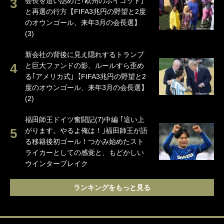
会長を追い詰めた｢欧州のボイコット｣
と再選の行方【FIFA3兆円の野望と2度
のオウンゴール、来年3月の会長選】
(3)
新会社の背後に見え隠れするトランプ
と巨大ファンドの影、ルールすら歪め
る｢アメリカ式｣【FIFA3兆円の野望と2
度のオウンゴール、来年3月の会長選】
(2)
福田師王ドイツ奮闘記(7)中編 ｢這い上
がります。やるよ俺は！｣福田師王が語
る移籍後初ゴール！つかみ始めたスト
ライカーとしての感覚と、もどかしい
ウインターブレイク
ランキングをもっと見る