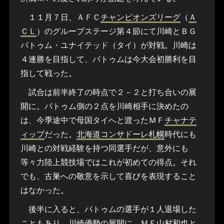
１１月７日、ＡＦＣ
チャンピオンズリーグ
（
Ａ
ＣＬ
）のグループステージ第４節にて川崎とＢＧ
パトゥム・ユナイテッド（タイ）が対戦。川崎は
４連勝を目指して、パトゥムは今大会初勝利を目
指して戦った。
試合は前半終了の時点で２－２と打ち合いの展
開に。パトゥム側の２点を川崎相手に決めたの
は、今季途中で母国タイへと渡ったＭＦ
チャナテ
ィップ
だった。
北海道コンサドーレ札幌
時代にも
川崎との対戦経験を持つ同選手だが、意外にも
等々力陸上競技場ではこれが初めての得点。それ
でも、古巣への敬意を示して喜びを表現すること
はなかった。
後半に入ると、パトゥムの選手が１人退場した
こともあり、川崎優勢の展開に。ＭＦ
山村和也
と