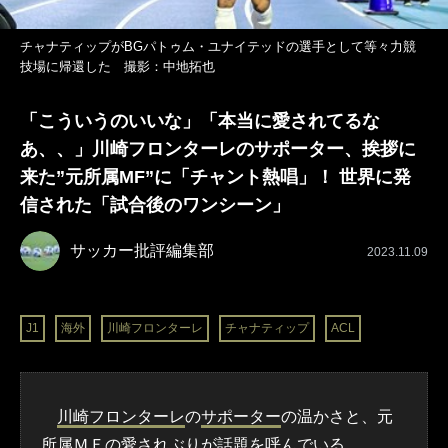
チャナティップがBGパトゥム・ユナイテッドの選手として等々力競
技場に帰還した 撮影：中地拓也
「こういうのいいな」「本当に愛されてるな
あ、、」川崎フロンターレのサポーター、挨拶に
来た”元所属MF”に「チャント熱唱」！ 世界に発
信された「試合後のワンシーン」
サッカー批評編集部
2023.11.09
J1
海外
川崎フロンターレ
チャナティップ
ACL
川崎フロンターレ
の
サポーター
の温かさと、元
所属ＭＦの愛されぶりが話題を呼んでいる。