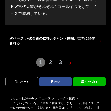
ＦＷ
宮代大聖
がそれぞれ１ゴールずつあげて、４
－２で勝利している。
次ページ：■試合後の挨拶とチャント熱唱が世界に発信
される
1
2
3
ツイート
シェア
LINEで送る
サッカー批評Web
ニュース
Jリーグ・国内
「こういうのいいな」「本当に愛されてるなあ、、」川崎フロンタ
ーレのサポーター、挨拶に来た”元所属MF”に「チャント熱唱」！ 世