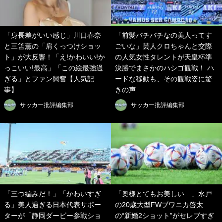
「身長差がいい感じ」川口春奈
「前髪バチバチなの美人ってす
と三笘薫の「肩くっつけショッ
ごいな」芸人クロちゃんと交際
ト」が大反響！「え!かわいい!か
の人気女性タレントが天皇杯準
っこいい!最高」「この絵最強過
決勝でまさかのハシゴ観戦！ ハ
ぎる」とファン興奮【人気記
ードな移動も、その観戦姿に驚
事】
きの声
サッカー批評編集部
サッカー批評編集部
「三つ編みだ！」「かわいすぎ
「奥様とてもお美しい…」水戸
る」美人過ぎる日本代表サポー
の20歳大型FWブワニカ啓太
ターが「静岡ダービー参戦ショ
の“新婚2ショット”がセレブすぎ