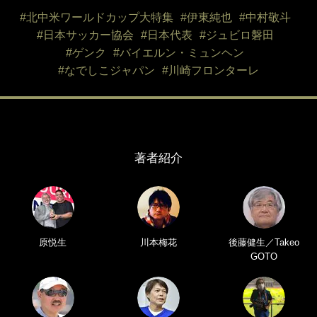
#北中米ワールドカップ大特集
#伊東純也
#中村敬斗
#日本サッカー協会
#日本代表
#ジュビロ磐田
#ゲンク
#バイエルン・ミュンヘン
#なでしこジャパン
#川崎フロンターレ
著者紹介
原悦生
川本梅花
後藤健生／Takeo
GOTO