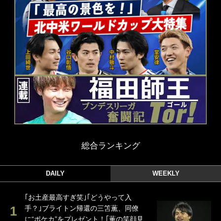
総合ランキング
DAILY
WEEKLY
｢お土産最高すぎ笑｣｢どうやって入
手？｣ブライトン帰還の三笘薫、同僚
に“ポケカ”をプレゼント！｢薫の笑顔見