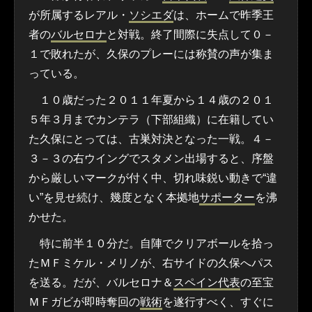
が所属するレアル・
ソシエダ
は、ホームで昨季王
者の
バルセロナ
と対戦。終了間際に失点して０－
１で敗れたが、久保のプレーには称賛の声が集ま
っている。
１０歳だった２０１１年夏から１４歳の２０１
５年３月までカンテラ（下部組織）に在籍してい
た久保にとっては、古巣対決となった一戦。４－
３－３の右ウイングでスタメン出場すると、序盤
から厳しいマークが付く中、切れ味鋭い動きで“違
い”を見せ続け、幾度となく本拠地
サポーター
を沸
かせた。
特に前半１０分だ。自陣でクリアボールを拾っ
たＭＦミケル・メリノが、右サイドの久保へパス
を送る。だが、バルセロナ＆
スペイン代表
の至宝
ＭＦガビが即時奪回の
戦術
を遂行すべく、すぐに