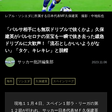
レアル・ソシエダに所属する日本代表MF久保建英 撮影：中地拓也
「バルサ相手にも無双ドリブルで抜くかよ」久保
建英がバルセロナの至宝を一瞬で抜き去った緩急
ドリブルに大歓声！「流石としかいいようがな
い」「タケ、キレキレ」と脱帽
サッカー批評編集部
2023.11.06
海外
ソシエダ
久保建英
スペインリーグ
現地１１月４日、スペイン１部ラ・リーガの第
１２節が行われ、サッカー
日本代表
ＭＦ
久保建英