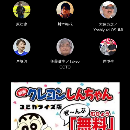
原壮史
川本梅花
大住良之／
Yoshiyuki OSUMI
戸塚啓
後藤健生／Takeo
原悦生
GOTO