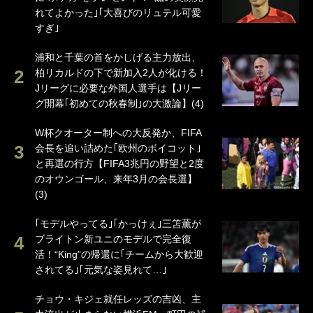
れてよかった｣｢大喜びのリュテル可愛
すぎ｣
浦和と千葉の首をかしげる主力放出、
柏リカルドの下で新加入2人が化ける！
Jリーグに必要な外国人選手は【Jリー
グ開幕｢初めての秋春制｣の大激論】(4)
W杯クオーター制への大反発か、FIFA
会長を追い詰めた｢欧州のボイコット｣
と再選の行方【FIFA3兆円の野望と2度
のオウンゴール、来年3月の会長選】
(3)
｢モデルやってる｣｢かっけぇ｣三笘薫が
ブライトン新ユニのモデルで完全復
活！“King”の帰還に｢チームから大歓迎
されてる｣｢元気な姿見れて…｣
チョウ・キジェ就任レッズの吉凶、主