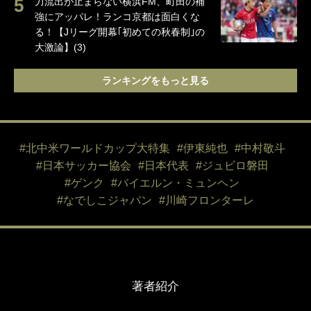
力流出が止まらない横浜FM、町田の補
強にアッパレ！ランコ京都は面白くな
る！【Jリーグ開幕｢初めての秋春制｣の
大激論】(3)
ランキングをもっと見る
#北中米ワールドカップ大特集
#伊東純也
#中村敬斗
#日本サッカー協会
#日本代表
#ジュビロ磐田
#ゲンク
#バイエルン・ミュンヘン
#なでしこジャパン
#川崎フロンターレ
著者紹介