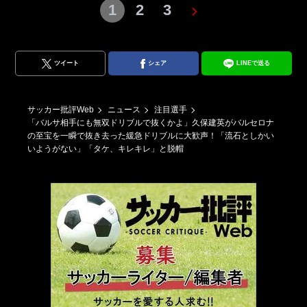
1
2
3
ツイート
シェア
LINEで送る
サッカー批評Web
ニュース
注目選手
「バルサ相手にも無双ドリブルで抜くかよ」久保建英がバルセロナ
の至宝を一瞬で抜き去った緩急ドリブルに大歓声！「流石としかい
いようがない」「タケ、キレキレ」と脱帽