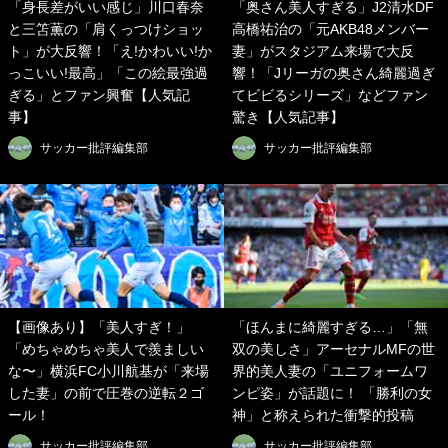
「身長差がいい感じ」川口春奈
「奥さん美人すぎる」J2清水DF
と三笘薫の「肩くっつけショッ
高橋祐治の「元AKB48メンバー
ト」が大反響！「え!かわいい!か
妻」がスタジアム来場で大反
っこいい!最高」「この絵最強過
響！「Jリーガの奥さん綺麗過ぎ
ぎる」とファン興奮【人気記
てビビるシリーズ」などファン
事】
驚き【人気記事】
サッカー批評編集部
サッカー批評編集部
【画像あり】「美人すぎ！」
「ほんまに綺麗すぎる…」「無
「めちゃめちゃ美人で羨ましい
双の美しさ」アーセナルMFの世
な〜」横浜FC小川航基が「来場
界的美人妻の「ユニフォームワ
した妻」の前で圧巻の逆転２ゴ
ンピ姿」が話題に！ 「勝利の女
ール！
神」と称えられた衝撃的投稿
サッカー批評編集部
サッカー批評編集部