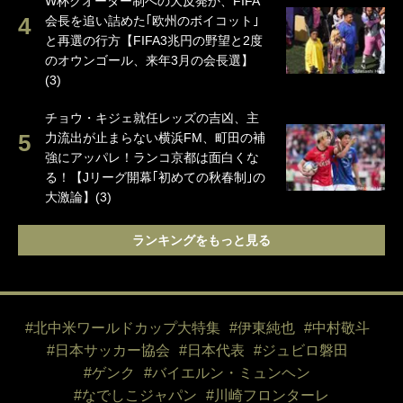
W杯クオーター制への大反発か、FIFA
会長を追い詰めた｢欧州のボイコット｣
と再選の行方【FIFA3兆円の野望と2度
のオウンゴール、来年3月の会長選】
(3)
チョウ・キジェ就任レッズの吉凶、主
力流出が止まらない横浜FM、町田の補
強にアッパレ！ランコ京都は面白くな
る！【Jリーグ開幕｢初めての秋春制｣の
大激論】(3)
ランキングをもっと見る
#北中米ワールドカップ大特集
#伊東純也
#中村敬斗
#日本サッカー協会
#日本代表
#ジュビロ磐田
#ゲンク
#バイエルン・ミュンヘン
#なでしこジャパン
#川崎フロンターレ