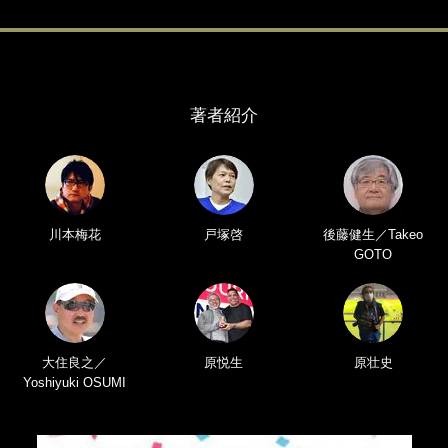
著者紹介
川本梅花
戸塚啓
後藤健生／Takeo
GOTO
大住良之／
原悦生
原壮史
Yoshiyuki OSUMI