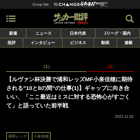
Group Site
新着
ニュース
日本代表
Jリーグ・国内
批評
インタビュー
ビジネス
動画
連載
（1）
（2）
【ルヴァン杯決勝で浦和レッズMF小泉佳穂に期待
される”10と8の間”の仕事(1)】ギャップに向き合
いい、「ここ最近はミスに対する恐怖心がすごく
て」と語っていた前半戦
2023.11.02
浦和レッズ
小泉佳穂