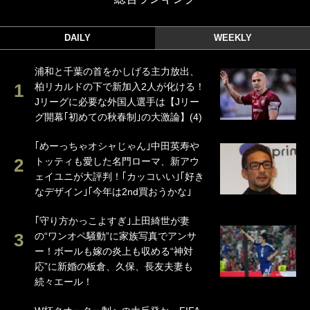
DAILY
WEEKLY
浦和と千葉の首をかしげる主力放出、
柏リカルドの下で新加入2人が化ける！
Jリーグに必要な外国人選手は【Jリー
グ開幕｢初めての秋春制｣の大激論】(4)
｢めーっちゃオシャじゃん｣中田英寿や
トッティも愛した名門ローマ、新アウ
ェイユニが大評判！｢カッコいい｣｢好き
なデザイン｣｢今年は2nd買おうかな｣
｢守り方かっこよすぎ｣上田綺世が妻
の“ワンオペ騒動”に家族写真でアンサ
ー！ボールも嫁の炎上も収める“神対
応”に新婚の板倉、久保、長友夫妻も
続々エール！