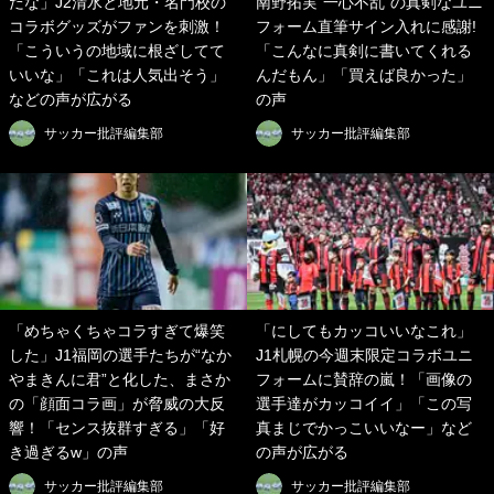
だな」J2清水と地元・名門校の
南野拓実“一心不乱”の真剣なユニ
コラボグッズがファンを刺激！
フォーム直筆サイン入れに感謝!
「こういうの地域に根ざしてて
「こんなに真剣に書いてくれる
いいな」「これは人気出そう」
んだもん」「買えば良かった」
などの声が広がる
の声
サッカー批評編集部
サッカー批評編集部
「めちゃくちゃコラすぎて爆笑
「にしてもカッコいいなこれ」
した」J1福岡の選手たちが“なか
J1札幌の今週末限定コラボユニ
やまきんに君”と化した、まさか
フォームに賛辞の嵐！「画像の
の「顔面コラ画」が脅威の大反
選手達がカッコイイ」「この写
響！「センス抜群すぎる」「好
真まじでかっこいいなー」など
き過ぎるw」の声
の声が広がる
サッカー批評編集部
サッカー批評編集部