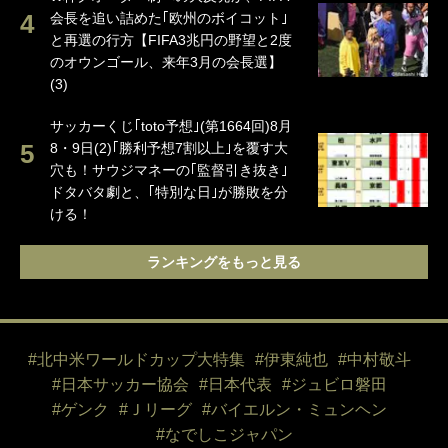
会長を追い詰めた｢欧州のボイコット｣
と再選の行方【FIFA3兆円の野望と2度
のオウンゴール、来年3月の会長選】
(3)
サッカーくじ｢toto予想｣(第1664回)8月
8・9日(2)｢勝利予想7割以上｣を覆す大
穴も！サウジマネーの｢監督引き抜き｣
ドタバタ劇と、｢特別な日｣が勝敗を分
ける！
ランキングをもっと見る
#北中米ワールドカップ大特集
#伊東純也
#中村敬斗
#日本サッカー協会
#日本代表
#ジュビロ磐田
#ゲンク
#Ｊリーグ
#バイエルン・ミュンヘン
#なでしこジャパン