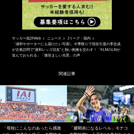
サッカー批評Web
ニュース
Jリーグ・国内
「浦和サポーターにも届けたい写真!」今季限りで現役引退の李忠成
が古巣訪問で”浦和レッズ旧友”と熱い抱擁を交わす！「KLMのLMが
並んでおられる」「微笑ましい光景」の声
関連記事
「母校にこんなのあったら感激
「腱鞘炎になるレベル」モナコ