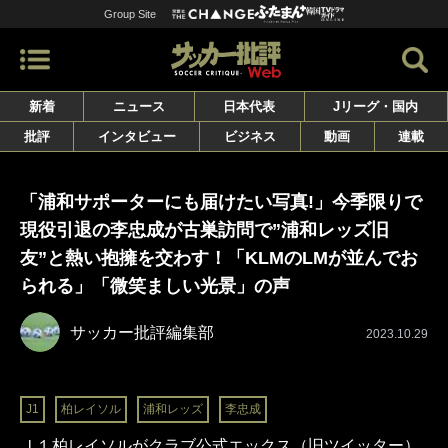
Group Site
新着
ニュース
日本代表
Jリーグ・国内
批評
インタビュー
ビジネス
動画
連載
「浦和サポーターにも届けたい写真!」今季限りで
現役引退の李忠成が古巣訪問で”浦和レッズ旧
友”と熱い抱擁を交わす！「KLMのLMが並んでお
られる」「微笑ましい光景」の声
サッカー批評編集部
2023.10.29
J1
柏レイソル
浦和レッズ
李忠成
Ｊ１柏レイソルがクラブ公式エックス（旧ツイッター）