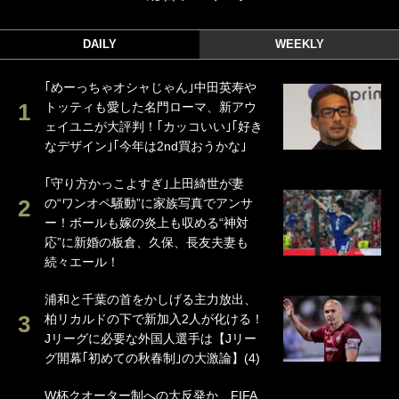
DAILY
WEEKLY
｢めーっちゃオシャじゃん｣中田英寿や
トッティも愛した名門ローマ、新アウ
ェイユニが大評判！｢カッコいい｣｢好き
なデザイン｣｢今年は2nd買おうかな｣
｢守り方かっこよすぎ｣上田綺世が妻
の“ワンオペ騒動”に家族写真でアンサ
ー！ボールも嫁の炎上も収める“神対
応”に新婚の板倉、久保、長友夫妻も
続々エール！
浦和と千葉の首をかしげる主力放出、
柏リカルドの下で新加入2人が化ける！
Jリーグに必要な外国人選手は【Jリー
グ開幕｢初めての秋春制｣の大激論】(4)
W杯クオーター制への大反発か、FIFA