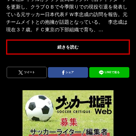
を更新し、クラブＯＢで今季限りでの現役引退を発表し
ている元サッカー日本代表ＦＷ李忠成の訪問を報告。元
チームメイトとの抱擁が話題となっている。 李忠成は
現在３７歳。ＦＣ東京の下部組織で育ち、…
続きを読む
ツイート
シェア
LINEで送る