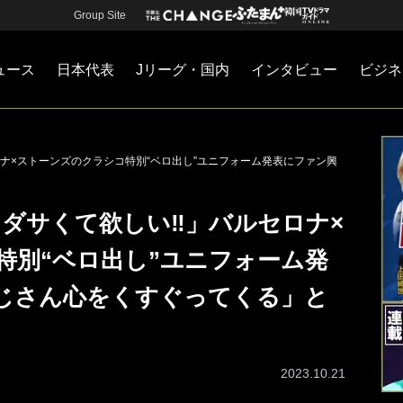
Group Site
ュース
日本代表
Jリーグ・国内
インタビュー
ビジネ
・国内
カー
ネジメント
Jリーグ・国内
戦術
注目選手
海外サッカー
監督
マネー
チームマネジメント
日本代表
ロナ×ストーンズのクラシコ特別“ベロ出し”ユニフォーム発表にファン興
にダサくて欲しい‼︎」バルセロナ×
特別“ベロ出し”ユニフォーム発
じさん心をくすぐってくる」と
2023.10.21