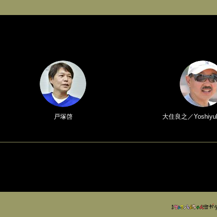
戸塚啓
大住良之／Yoshiyuk