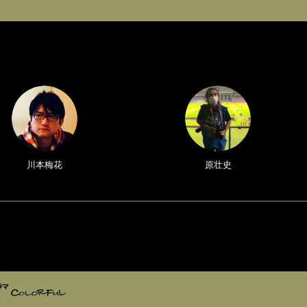
川本梅花
原壮史