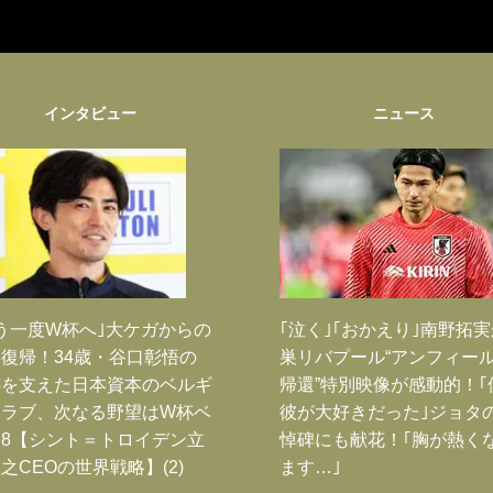
インタビュー
ニュース
う一度W杯へ｣大ケガからの
｢泣く｣｢おかえり｣南野拓
復帰！34歳・谷口彰悟の
巣リバプール“アンフィー
跡を支えた日本資本のベルギ
帰還”特別映像が感動的！｢
クラブ、次なる野望はW杯ベ
彼が大好きだった｣ジョタ
8【シント＝トロイデン立
悼碑にも献花！｢胸が熱く
之CEOの世界戦略】(2)
ます…｣