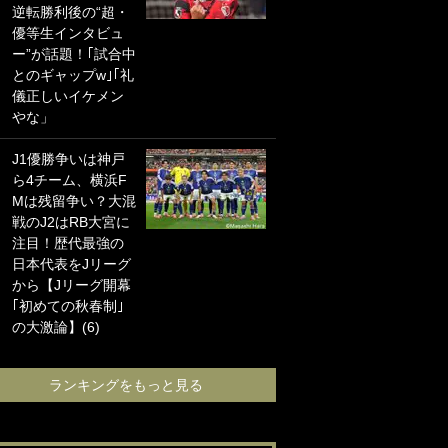
逆転勝利後の“超・
りショット”に興
優等生インタビュ
奮！｢最後の1枚ま
ー”が話題！｢試合中
での壮大なフリ｣
とのギャップw｣｢礼
｢知念くんのことど
儀正しいイケメン
んだけ好きなんよ
やな」
ｗ｣
J1優勝争いは神戸
浦和と千葉の首を
ら4チーム、横浜F
かしげる主力放
Mは残留争い？大混
出、柏リカルドの
戦のJ2はRB大宮に
下で新加入2人が化
注目！歴代最強の
ける！Jリーグに必
日本代表をJリーグ
要な外国人選手は
から【Jリーグ開幕
【Jリーグ開幕｢初
｢初めての秋春制｣
めての秋春制｣の大
の大激論】(6)
激論】(4)
ランキングをもっと見る
ランキングをも