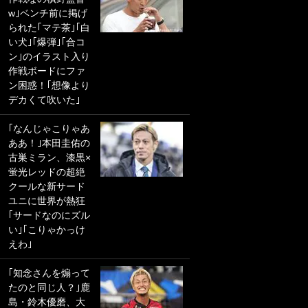
w｣ベンチ前に掲げ
ショット公開！ 川
られた｢マテ茶｣｢白
口春奈と結婚のモ
い犬｣｢爆弾｣｢合コ
テ男も登場で｢写真
ン｣のイラスト入り
全部楽しそう｣｢タ
作戦ボードにファ
ケの水中かわいす
ン困惑！｢想像より
ぎる」
デカくて吹いた｣
｢なんじゃこりゃあ
｢なんじゃこりゃあ
ああ！｣本田圭佑の
ああ！｣本田圭佑の
古巣ミラン、漆黒×
古巣ミラン、漆黒×
蛍光レッドの超絶
蛍光レッドの超絶
クールな新サード
クールな新サード
ユニに世界が熱狂
ユニに世界が熱狂
｢サードなのにズル
｢サードなのにズル
い｣｢こりゃかっけ
い｣｢こりゃかっけ
えわ｣
えわ｣
｢最後の1枚…ワル
｢知念さんを煽って
ぃゎ〜｣鈴木優磨が
たのと同じ人？｣鹿
激勝翌日に写真12
島・鈴木優磨、大
枚投稿→渾身の“煽