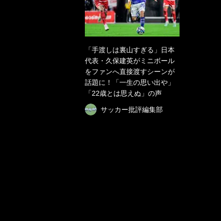
「手渡しは裏山すぎる」日本
代表・久保建英がミニボール
をファンへ直接渡すシーンが
話題に！「一生の思い出や」
「22歳とは思えぬ」の声
サッカー批評編集部