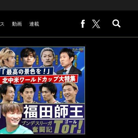
ス
動画
連載
熊崎敬の「路地から始まる処世術」
下田恒幸の「10倍面白くなるサッカー中継の見方」
サッカー批評PHOTOギャラリー「ピッチの焦点」
後藤健生の「蹴球放浪記」
原悦生PHOTOギャラリー「サッカー遠近」
「だれかに言いたくなる記録」
福田師王「ブンデスリーガ奮闘記 Tor!」
大住良之の「この世界のコーナーエリアから」