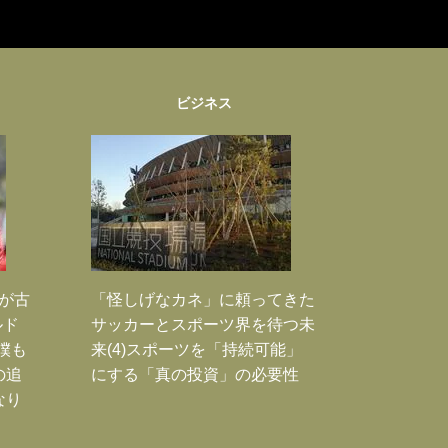
ビジネス
実が古
「怪しげなカネ」に頼ってきた
ルド
サッカーとスポーツ界を待つ未
僕も
来(4)スポーツを「持続可能」
の追
にする「真の投資」の必要性
なり