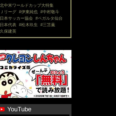
#北中米ワールドカップ大特集
#Ｊリーグ
#伊東純也
#中村敬斗
#日本サッカー協会
#ベガルタ仙台
#日本代表
#松木玖生
#三笘薫
#久保建英
YouTube