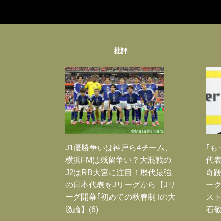
批評
J1優勝争いは神戸ら4チーム、
｢も
横浜FMは残留争い？大混戦の
代表
J2はRB大宮に注目！歴代最強
奇
の日本代表をJリーグから【Jリ
ー
ーグ開幕｢初めての秋春制｣の大
スト
激論】(6)
石敬