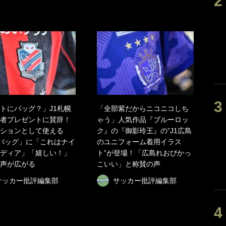
トにバッグ？」J1札幌
「全部紫だからニコニコしち
者プレゼントに賛辞！
ゃう」人気作品『ブルーロッ
ションとして使える
ク』の『御影玲王』の”J1広島
Yバッグ」に「これはナイ
のユニフォーム着用イラス
ディア」「嬉しい！」
ト”が登場！「広島れおぴかっ
声が広がる
こいい」と称賛の声
サッカー批評編集部
サッカー批評編集部