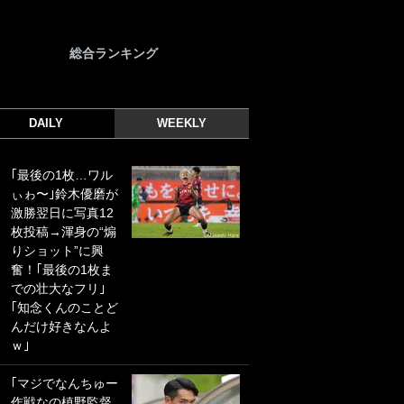
総合ランキング
DAILY
WEEKLY
｢最後の1枚…ワル
｢誰が止めれんねん
ぃゎ〜｣鈴木優磨が
w｣フェイエ上田綺
激勝翌日に写真12
世の“神コース”弾丸
枚投稿→渾身の“煽
PKにイタリア代表
りショット”に興
GKも成す術なし！
奮！｢最後の1枚ま
｢ノーチャンスすぎ
での壮大なフリ｣
るわ｣｢綺世のPKの
｢知念くんのことど
上手さは世界屈指
んだけ好きなんよ
かも｣
ｗ｣
｢また敬斗が魚に
｢マジでなんちゅー
笑｣菅原由勢がW杯
作戦なの槙野監督
戦士の夏休み秘蔵