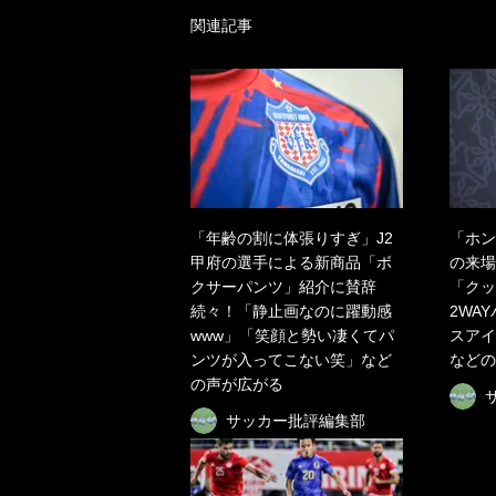
関連記事
「年齢の割に体張りすぎ」J2
「ホン
甲府の選手による新商品「ボ
の来場
クサーパンツ」紹介に賛辞
「クッ
続々！「静止画なのに躍動感
2WA
www」「笑顔と勢い凄くてパ
スアイ
ンツが入ってこない笑」など
などの
の声が広がる
サッカー批評編集部