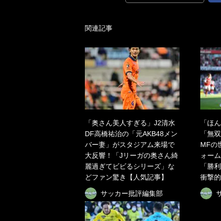
関連記事
「奥さん美人すぎる」J2清水
「ほん
DF高橋祐治の「元AKB48メン
「無双
バー妻」がスタジアム来場で
MFの
大反響！「Jリーガの奥さん綺
ォーム
麗過ぎてビビるシリーズ」な
「勝利
どファン驚き【人気記事】
衝撃的
サッカー批評編集部