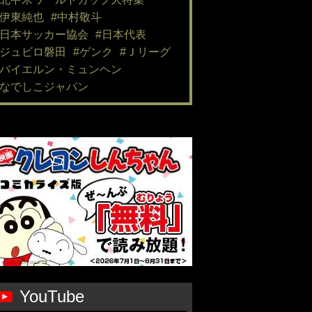
#伊東純也
#中村敬斗
#日本サッカー協会
#日本代表
#ジュビロ磐田
#ゲンク
#Ｊリーグ
#バイエルン・ミュンヘン
#なでしこジャパン
YouTube