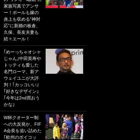
家族写真でアンサ
PKにイタリア代表
ー！ボールも嫁の
GKも成す術なし！
炎上も収める“神対
｢ノーチャンスすぎ
応”に新婚の板倉、
るわ｣｢綺世のPKの
久保、長友夫妻も
上手さは世界屈指
続々エール！
かも｣
｢めーっちゃオシャ
｢また敬斗が魚に
じゃん｣中田英寿や
笑｣菅原由勢がW杯
トッティも愛した
戦士の夏休み秘蔵
名門ローマ、新ア
ショット公開！ 川
ウェイユニが大評
口春奈と結婚のモ
判！｢カッコいい｣
テ男も登場で｢写真
｢好きなデザイン｣
全部楽しそう｣｢タ
｢今年は2nd買おう
ケの水中かわいす
かな｣
ぎる」
W杯クオーター制
｢セカンドで決まり
への大反発か、FIF
だな｣19歳の日本代
A会長を追い詰めた
表MFが加入したス
｢欧州のボイコッ
ペイン名門、“地中