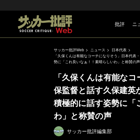
批評
ニ
Jリーグ
戦術
注目選手
海外サッ
監督
マネー
チームマ
日本代表
サッカー批評Web
ニュース
日本代表
「久保くんは有能なコーチになりそう」日本代表・
勢に「これ良いなぁ！！素晴らしいわ」と称賛の声
「久保くんは有能なコ
保監督と話す久保建英
積極的に話す姿勢に「
わ」と称賛の声
サッカー批評編集部