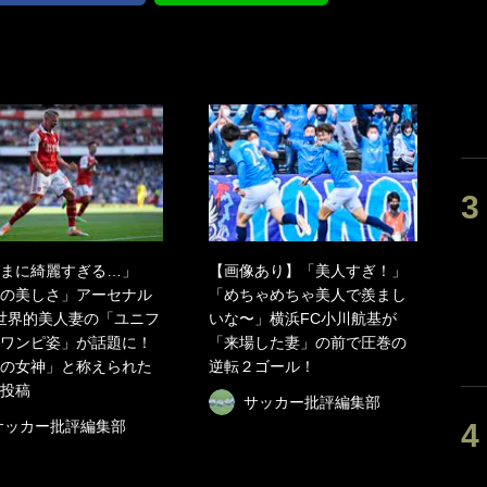
まに綺麗すぎる…」
【画像あり】「美人すぎ！」
の美しさ」アーセナル
「めちゃめちゃ美人で羨まし
世界的美人妻の「ユニフ
いな〜」横浜FC小川航基が
ワンピ姿」が話題に！
「来場した妻」の前で圧巻の
の女神」と称えられた
逆転２ゴール！
投稿
サッカー批評編集部
サッカー批評編集部