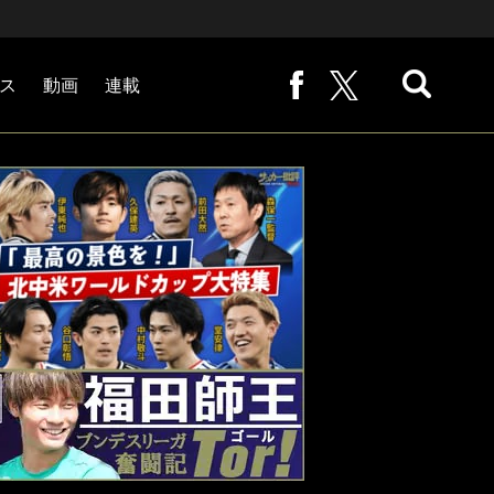
ス
動画
連載
熊崎敬の「路地から始まる処世術」
下田恒幸の「10倍面白くなるサッカー中継の見方」
サッカー批評PHOTOギャラリー「ピッチの焦点」
後藤健生の「蹴球放浪記」
原悦生PHOTOギャラリー「サッカー遠近」
「だれかに言いたくなる記録」
福田師王「ブンデスリーガ奮闘記 Tor!」
大住良之の「この世界のコーナーエリアから」