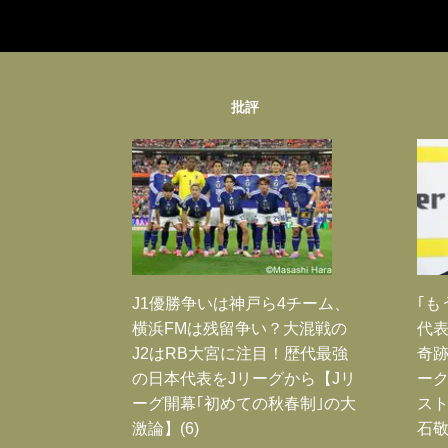
批評
J1優勝争いは神戸ら4チーム、
｢も
横浜FMは残留争い？大混戦の
代表
J2はRB大宮に注目！歴代最強
奇
の日本代表をJリーグから【Jリ
ー
ーグ開幕｢初めての秋春制｣の大
スト
激論】(6)
石敬