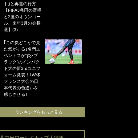
ト｣と再選の行方
海の夕日”新アウェ
【FIFA3兆円の野望
イユニに大反響｢か
と2度のオウンゴー
っこよすぎ｣｢革新
ル、来年3月の会長
的｣｢ソソられる！｣
選】(3)
｢お土産最高すぎ
｢この炎どこかで見
笑｣｢どうやって入
た気がする｣名門ユ
手？｣ブライトン帰
ベントスが“炎×ブ
還の三笘薫、同僚
ラック”のインパク
に“ポケカ”をプレゼ
ト大の新3rdユニフ
ント！｢薫の笑顔見
ォーム発表！｢W杯
れてよかった｣｢大
フランス大会の日
喜びのリュテル可
本代表の色違いを
愛すぎ｣
感じさせる｣
ランキングをも
ランキングをもっと見る
#北中米ワールドカップ大特集