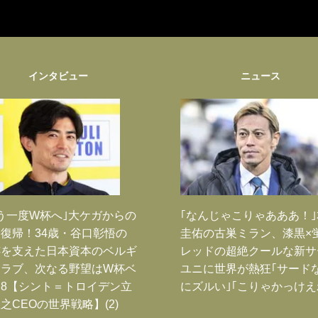
インタビュー
ニュース
う一度W杯へ｣大ケガからの
｢なんじゃこりゃあああ！
復帰！34歳・谷口彰悟の
圭佑の古巣ミラン、漆黒×
跡を支えた日本資本のベルギ
レッドの超絶クールな新サ
クラブ、次なる野望はW杯ベ
ユニに世界が熱狂｢サード
8【シント＝トロイデン立
にズルい｣｢こりゃかっけえ
之CEOの世界戦略】(2)