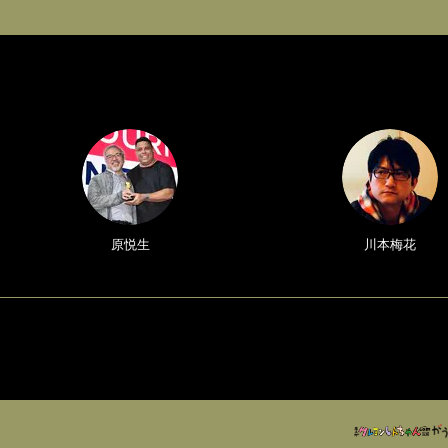
原悦生
川本梅花