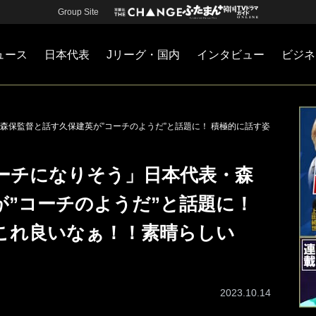
Group Site
ュース
日本代表
Jリーグ・国内
インタビュー
ビジネ
・国内
カー
ネジメント
Jリーグ・国内
戦術
注目選手
海外サッカー
監督
マネー
チームマネジメント
日本代表
森保監督と話す久保建英が”コーチのようだ”と話題に！ 積極的に話す姿
ーチになりそう」日本代表・森
が”コーチのようだ”と話題に！
これ良いなぁ！！素晴らしい
2023.10.14