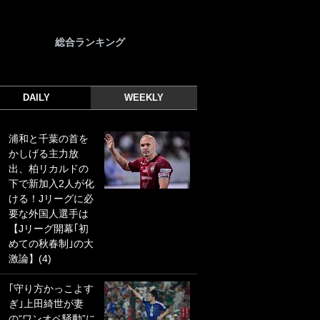
総合ランキング
DAILY
WEEKLY
浦和と千葉の首を
｢光の速さじゃん｣
かしげる主力放
｢えっぐいミドル｣
出、柏リカルドの
ドイツ名門移籍の
下で新加入2人が化
日本代表23歳ボラ
ける！Jリーグに必
ンチ、移籍後初ゴ
要な外国人選手は
ールに驚愕！｢見た
【Jリーグ開幕｢初
事ないシュートや｣
めての秋春制｣の大
｢聡がどんどん遠く
激論】(4)
なっていく」
｢守り方かっこよす
｢誰が止めれんねん
ぎ｣上田綺世が妻
w｣フェイエ上田綺
の“ワンオペ騒動”に
世の“神コース”弾丸