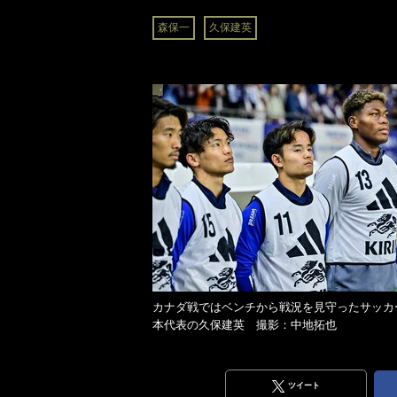
森保一
久保建英
カナダ戦ではベンチから戦況を見守ったサッカ
本代表の久保建英 撮影：中地拓也
ツイート