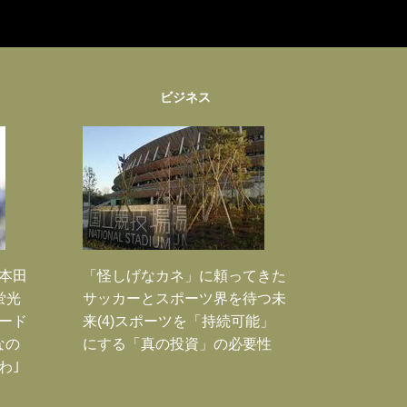
ビジネス
｣本田
「怪しげなカネ」に頼ってきた
蛍光
サッカーとスポーツ界を待つ未
ード
来(4)スポーツを「持続可能」
なの
にする「真の投資」の必要性
わ｣