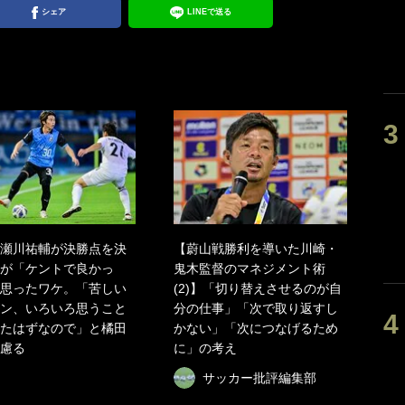
シェア
LINEで送る
瀬川祐輔が決勝点を決
【蔚山戦勝利を導いた川崎・
が「ケントで良かっ
鬼木監督のマネジメント術
思ったワケ。「苦しい
(2)】「切り替えさせるのが自
ン、いろいろ思うこと
分の仕事」「次で取り返すし
たはずなので」と橘田
かない」「次につなげるため
慮る
に」の考え
サッカー批評編集部