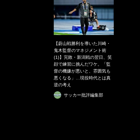
【蔚山戦勝利を導いた川崎・
鬼木監督のマネジメント術
(1)】完敗・新潟戦の翌日、笑
顔で練習に挑んだワケ。「監
督の機嫌が悪いと、雰囲気も
悪くなる」…現役時代とは真
逆の考え
サッカー批評編集部