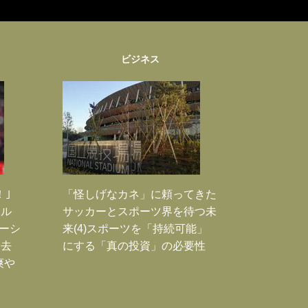
ビジネス
！｣
「怪しげなカネ」に頼ってきた
ポル
サッカーとスポーツ界を待つ未
ーシ
来(4)スポーツを「持続可能」
過去
にする「真の投資」の必要性
爽や