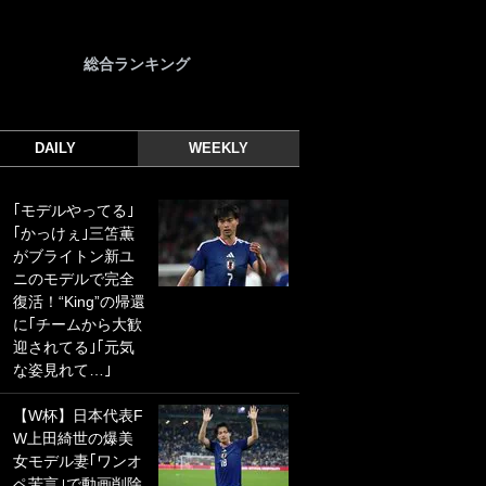
総合ランキング
DAILY
WEEKLY
｢モデルやってる｣
｢光の速さじゃん｣
｢かっけぇ｣三笘薫
｢えっぐいミドル｣
がブライトン新ユ
ドイツ名門移籍の
ニのモデルで完全
日本代表23歳ボラ
復活！“King”の帰還
ンチ、移籍後初ゴ
に｢チームから大歓
ールに驚愕！｢見た
迎されてる｣｢元気
事ないシュートや｣
な姿見れて…｣
｢聡がどんどん遠く
なっていく」
【W杯】日本代表F
W上田綺世の爆美
｢誰が止めれんねん
女モデル妻｢ワンオ
w｣フェイエ上田綺
ペ苦言｣で動画削除
世の“神コース”弾丸