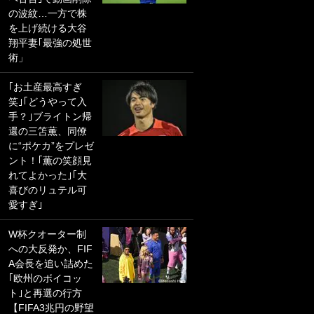
の波紋…一方で株
PKにイタリア代表
を上げ続ける大谷
GKも成す術なし！
翔平妻｢最強の処世
｢ノーチャンスすぎ
術」
るわ｣｢綺世のPKの
上手さは世界屈指
｢お土産最高すぎ
かも｣
笑｣｢どうやって入
手？｣ブライトン帰
｢また敬斗が魚に
還の三笘薫、同僚
笑｣菅原由勢がW杯
に“ポケカ”をプレゼ
戦士の夏休み秘蔵
ント！｢薫の笑顔見
ショット公開！ 川
れてよかった｣｢大
口春奈と結婚のモ
喜びのリュテル可
テ男も登場で｢写真
愛すぎ｣
全部楽しそう｣｢タ
ケの水中かわいす
W杯クオーター制
ぎる」
への大反発か、FIF
A会長を追い詰めた
｢セカンドで決まり
｢欧州のボイコッ
だな｣19歳の日本代
ト｣と再選の行方
表MFが加入したス
【FIFA3兆円の野望
ペイン名門、“地中