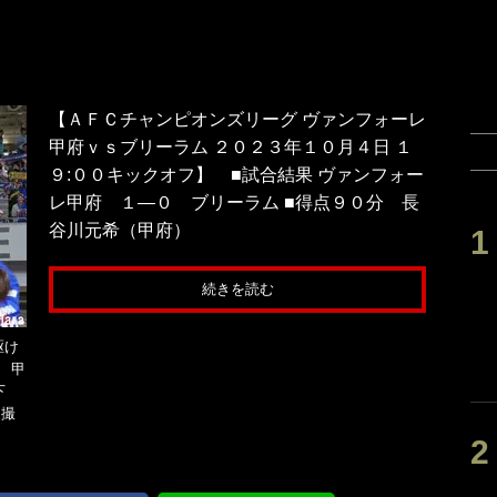
【ＡＦＣチャンピオンズリーグ ヴァンフォーレ
甲府ｖｓブリーラム ２０２３年１０月４日 １
９:００キックオフ】 ■試合結果 ヴァンフォー
レ甲府 １―０ ブリーラム ■得点９０分 長
谷川元希（甲府）
続きを読む
駆け
 甲
下
）撮