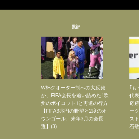
批評
W杯クオーター制への大反発
｢も
か、FIFA会長を追い詰めた｢欧
代表
州のボイコット｣と再選の行方
奇
【FIFA3兆円の野望と2度のオ
ー
ウンゴール、来年3月の会長
スト
選】(3)
石敬