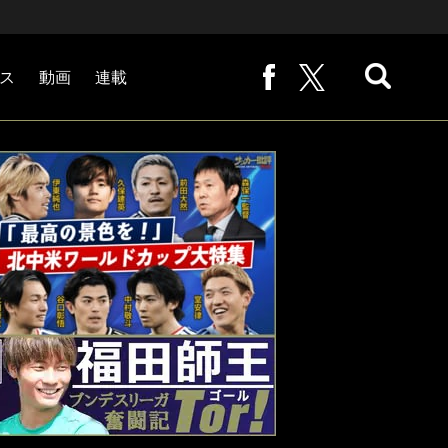
ス
動画
連載
熊崎敬の「路地から始まる処世術」
下田恒幸の「10倍面白くなるサッカー中継の見方」
サッカー批評PHOTOギャラリー「ピッチの焦点」
後藤健生の「蹴球放浪記」
原悦生PHOTOギャラリー「サッカー遠近」
「だれかに言いたくなる記録」
福田師王「ブンデスリーガ奮闘記 Tor!」
大住良之の「この世界のコーナーエリアから」