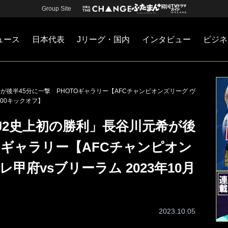
Group Site
ュース
日本代表
Jリーグ・国内
インタビュー
ビジネ
・国内
カー
ネジメント
Jリーグ・国内
戦術
注目選手
海外サッカー
監督
マネー
チームマネジメント
日本代表
後半45分に一撃 PHOTOギャラリー【AFCチャンピオンズリーグ ヴ
9:00キックオフ】
J2史上初の勝利」長谷川元希が後
TOギャラリー【AFCチャンピオン
甲府vsブリーラム 2023年10月
2023.10.05