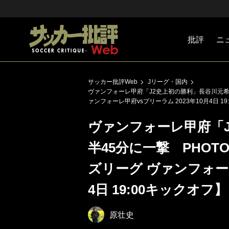
批評
ニ
Jリーグ
戦術
注目選手
海外サッ
監督
マネー
チームマ
日本代表
サッカー批評Web
Jリーグ・国内
ヴァンフォーレ甲府「J2史上初の勝利」長谷川元希が
ァンフォーレ甲府vsブリーラム 2023年10月4日 1
ヴァンフォーレ甲府「
半45分に一撃 PHO
ズリーグ ヴァンフォーレ
4日 19:00キックオフ】
原壮史