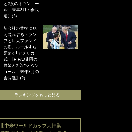
と2度のオウンゴー
海の夕日”新アウェ
ル、来年3月の会長
イユニに大反響｢か
選】(3)
っこよすぎ｣｢革新
的｣｢ソソられる！｣
新会社の背後に見
え隠れするトラン
｢嫁さん美人すぎる
プと巨大ファンド
て｣W杯で日本を沈
の影、ルールすら
めた“天敵FW”が結
歪める｢アメリカ
婚！ 才色兼備の妻
式｣【FIFA3兆円の
との挙式ショット
野望と2度のオウン
に｢セレソン妻の中
ゴール、来年3月の
で一番美人｣｢ミラ
会長選】(2)
ンダ･カーに似て
る｣
ランキングをもっと見る
ランキングをも
#北中米ワールドカップ大特集