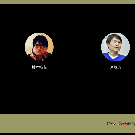
川本梅花
戸塚啓