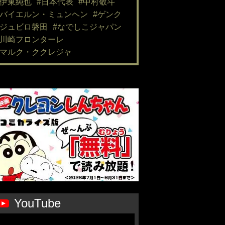
#伊東純也
#日本代表
#中村敬斗
#バイエルン・ミュンヘン
#ゲンク
#ジュビロ磐田
#なでしこジャパン
#川崎フロンターレ
#マルク・ククレジャ
YouTube