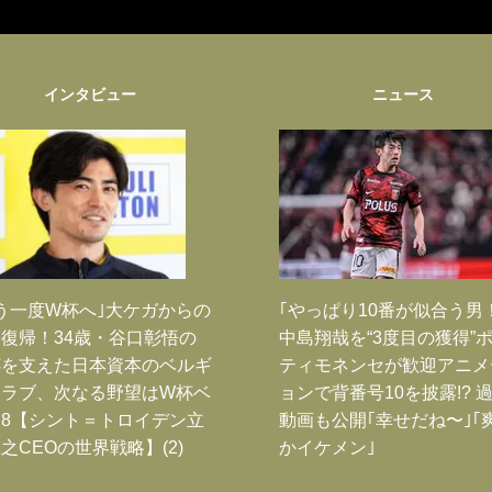
インタビュー
ニュース
う一度W杯へ｣大ケガからの
｢やっぱり10番が似合う男
復帰！34歳・谷口彰悟の
中島翔哉を“3度目の獲得”
跡を支えた日本資本のベルギ
ティモネンセが歓迎アニメ
クラブ、次なる野望はW杯ベ
ョンで背番号10を披露!? 
8【シント＝トロイデン立
動画も公開｢幸せだね〜｣｢
之CEOの世界戦略】(2)
かイケメン｣