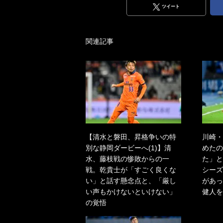
ツイート
関連記事
【清水と磐田、昇格争いの特
川崎・
別な静岡ダービーへ(1)】清
めたの
水、藤枝戦の惨敗からの一
た」と
戦。乾貴士が「すごく良くな
シーズ
い」と話す懸念点と、「厳し
があっ
い声もかけないといけない」
健人を
の覚悟