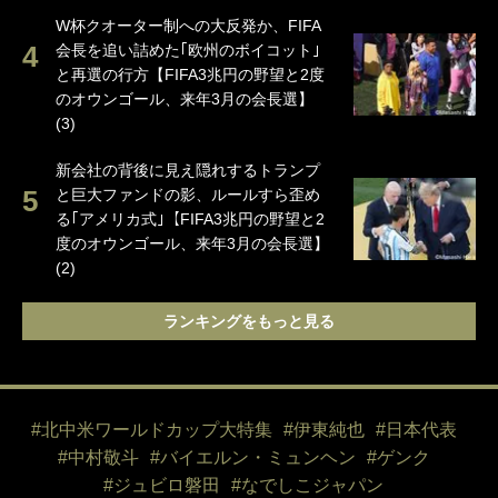
W杯クオーター制への大反発か、FIFA
会長を追い詰めた｢欧州のボイコット｣
と再選の行方【FIFA3兆円の野望と2度
のオウンゴール、来年3月の会長選】
(3)
新会社の背後に見え隠れするトランプ
と巨大ファンドの影、ルールすら歪め
る｢アメリカ式｣【FIFA3兆円の野望と2
度のオウンゴール、来年3月の会長選】
(2)
ランキングをもっと見る
#北中米ワールドカップ大特集
#伊東純也
#日本代表
#中村敬斗
#バイエルン・ミュンヘン
#ゲンク
#ジュビロ磐田
#なでしこジャパン