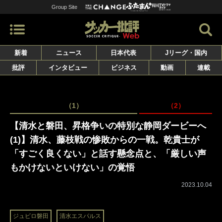
Group Site
新着
ニュース
日本代表
Jリーグ・国内
批評
インタビュー
ビジネス
動画
連載
（1）
（2）
【清水と磐田、昇格争いの特別な静岡ダービーへ
(1)】清水、藤枝戦の惨敗からの一戦。乾貴士が
「すごく良くない」と話す懸念点と、「厳しい声
もかけないといけない」の覚悟
2023.10.04
ジュビロ磐田
清水エスパルス