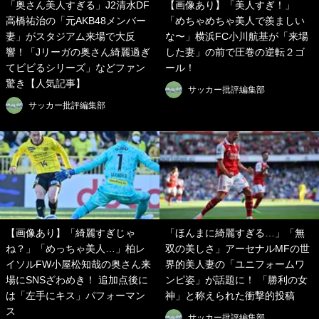
「奥さん美人すぎる」J2清水DF
【画像あり】「美人すぎ！」
高橋祐治の「元AKB48メンバー
「めちゃめちゃ美人で羨ましい
妻」がスタジアム来場で大反
な〜」横浜FC小川航基が「来場
響！「Jリーガの奥さん綺麗過ぎ
した妻」の前で圧巻の逆転２ゴ
てビビるシリーズ」などファン
ール！
驚き【人気記事】
サッカー批評編集部
サッカー批評編集部
【画像あり】「綺麗すぎじゃ
「ほんまに綺麗すぎる…」「無
ね？」「めっちゃ美人…」柏レ
双の美しさ」アーセナルMFの世
イソルFW小屋松知哉の奥さん来
界的美人妻の「ユニフォームワ
場にSNSざわめき！ 追加点後に
ンピ姿」が話題に！ 「勝利の女
は「左手にキス」パフォーマン
神」と称えられた衝撃的投稿
ス
サッカー批評編集部