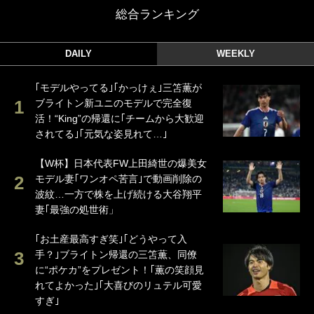
総合ランキング
DAILY
WEEKLY
｢モデルやってる｣｢かっけぇ｣三笘薫が
ブライトン新ユニのモデルで完全復
活！“King”の帰還に｢チームから大歓迎
されてる｣｢元気な姿見れて…｣
【W杯】日本代表FW上田綺世の爆美女
モデル妻｢ワンオペ苦言｣で動画削除の
波紋…一方で株を上げ続ける大谷翔平
妻｢最強の処世術」
｢お土産最高すぎ笑｣｢どうやって入
手？｣ブライトン帰還の三笘薫、同僚
に“ポケカ”をプレゼント！｢薫の笑顔見
れてよかった｣｢大喜びのリュテル可愛
すぎ｣