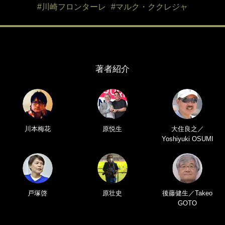
#川崎フロンターレ
#マルク・ククレジャ
著者紹介
川本梅花
原悦生
大住良之／
Yoshiyuki OSUMI
戸塚啓
原壮史
後藤健生／Takeo
GOTO