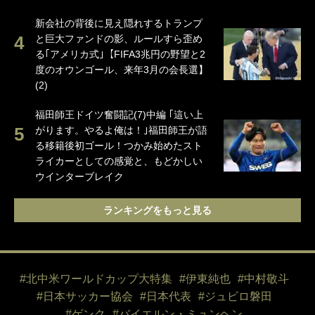
新会社の背後に見え隠れするトランプ
と巨大ファンドの影、ルールすら歪め
る｢アメリカ式｣【FIFA3兆円の野望と2
度のオウンゴール、来年3月の会長選】
(2)
福田師王ドイツ奮闘記(7)中編 ｢這い上
がります。やるよ俺は！｣福田師王が語
る移籍後初ゴール！つかみ始めたスト
ライカーとしての感覚と、もどかしい
ウインターブレイク
ランキングをもっと見る
#北中米ワールドカップ大特集
#伊東純也
#中村敬斗
#日本サッカー協会
#日本代表
#ジュビロ磐田
#ゲンク
#バイエルン・ミュンヘン