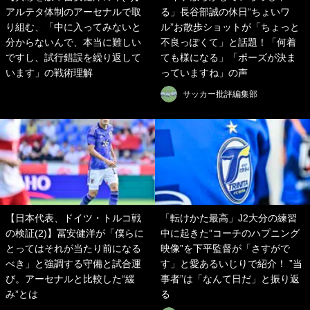
アルテタ体制のアーセナルで取
る」長谷部誠の休日“ちょいワ
り組む、「中に入ってみないと
ル”お散歩ショットが「ちょっと
分からないんで、本当に難しい
不良っぽくて」と話題！「何着
ですし、試行錯誤を繰り返して
ても様になる」「ポーズが決ま
います」の戦術理解
っていますね」の声
サッカー批評編集部
【日本代表、ドイツ・トルコ戦
「転けかた最高」J2大分の練習
の検証(2)】冨安健洋が「僕らに
中に起きた”コーチのハプニング
とってはそれが当たり前になる
映像”を下平監督が「さすがで
べき」と強調する守備と試合運
す」と愛あるいじりで紹介！ ”当
び。アーセナルと比較した“緩
事者”は「なんて日だ」と振り返
み”とは
る