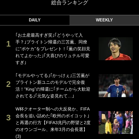
総合ランキング
DAILY
WEEKLY
｢お土産最高すぎ笑｣｢どうやって入
手？｣ブライトン帰還の三笘薫、同僚
に“ポケカ”をプレゼント！｢薫の笑顔見
れてよかった｣｢大喜びのリュテル可愛
すぎ｣
｢モデルやってる｣｢かっけぇ｣三笘薫が
ブライトン新ユニのモデルで完全復
活！“King”の帰還に｢チームから大歓迎
されてる｣｢元気な姿見れて…｣
W杯クオーター制への大反発か、FIFA
会長を追い詰めた｢欧州のボイコット｣
と再選の行方【FIFA3兆円の野望と2度
のオウンゴール、来年3月の会長選】
(3)