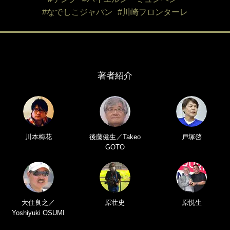
#なでしこジャパン
#川崎フロンターレ
著者紹介
川本梅花
後藤健生／Takeo
戸塚啓
GOTO
大住良之／
原壮史
原悦生
Yoshiyuki OSUMI