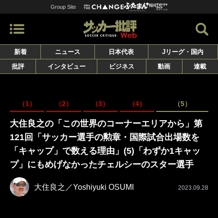
Group Site
新着
ニュース
日本代表
Jリーグ・国内
批評
インタビュー
ビジネス
動画
連載
（1）
（2）
（3）
（4）
（5）
大住良之の「この世界のコーナーエリアから」第
121回「サッカー選手の勲章・国際試合出場数を
「キャップ」で数える理由」(5)「わずか1キャッ
プ」にもめげなかったチェルシーのスター選手
大住良之／Yoshiyuki OSUMI
2023.09.28