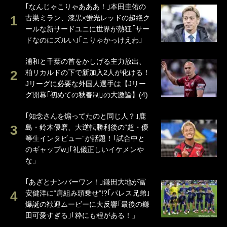
｢なんじゃこりゃあああ！｣本田圭佑の
古巣ミラン、漆黒×蛍光レッドの超絶ク
ールな新サードユニに世界が熱狂｢サー
ドなのにズルい｣｢こりゃかっけえわ｣
浦和と千葉の首をかしげる主力放出、
柏リカルドの下で新加入2人が化ける！
Jリーグに必要な外国人選手は【Jリー
グ開幕｢初めての秋春制｣の大激論】(4)
｢知念さんを煽ってたのと同じ人？｣鹿
島・鈴木優磨、大逆転勝利後の“超・優
等生インタビュー”が話題！｢試合中と
のギャップw｣｢礼儀正しいイケメンや
な」
｢あざとナンバーワン！｣鎌田大地が冨
安健洋に“肩組み頭乗せ”!?｢パレス兄弟｣
爆誕の歓迎ムービーに大反響｢最後の鎌
田可愛すぎる｣｢粋にも程がある！」