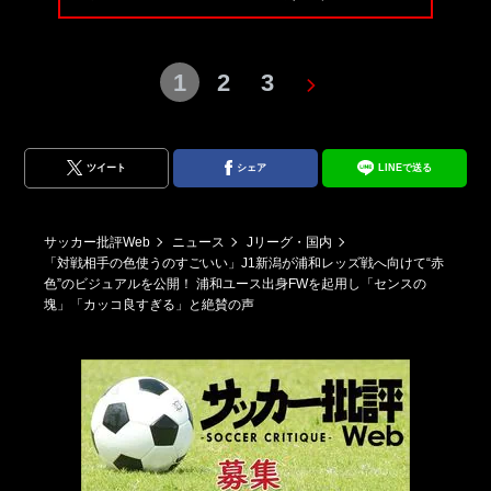
1
2
3
ツイート
シェア
LINEで送る
サッカー批評Web
ニュース
Jリーグ・国内
「対戦相手の色使うのすごいい」J1新潟が浦和レッズ戦へ向けて“赤
色”のビジュアルを公開！ 浦和ユース出身FWを起用し「センスの
塊」「カッコ良すぎる」と絶賛の声