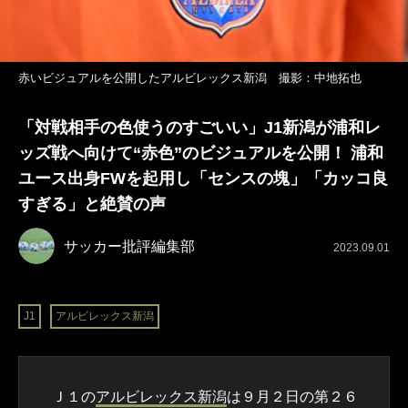
赤いビジュアルを公開したアルビレックス新潟 撮影：中地拓也
「対戦相手の色使うのすごいい」J1新潟が浦和レ
ッズ戦へ向けて“赤色”のビジュアルを公開！ 浦和
ユース出身FWを起用し「センスの塊」「カッコ良
すぎる」と絶賛の声
サッカー批評編集部
2023.09.01
J1
アルビレックス新潟
Ｊ１の
アルビレックス新潟
は９月２日の第２６