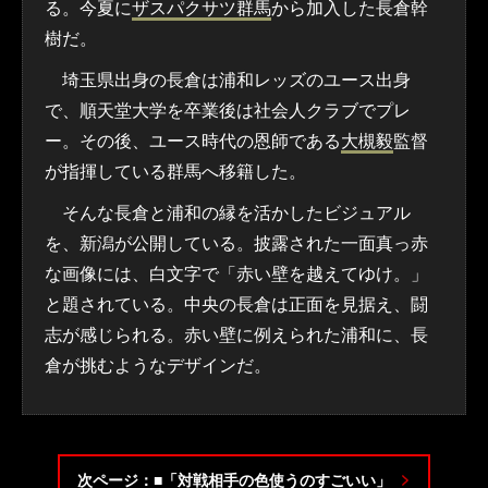
る。今夏に
ザスパクサツ群馬
から加入した長倉幹
樹だ。
埼玉県出身の長倉は浦和レッズのユース出身
で、順天堂大学を卒業後は社会人クラブでプレ
ー。その後、ユース時代の恩師である
大槻毅
監督
が指揮している群馬へ移籍した。
そんな長倉と浦和の縁を活かしたビジュアル
を、新潟が公開している。披露された一面真っ赤
な画像には、白文字で「赤い壁を越えてゆけ。」
と題されている。中央の長倉は正面を見据え、闘
志が感じられる。赤い壁に例えられた浦和に、長
倉が挑むようなデザインだ。
次ページ：■「対戦相手の色使うのすごいい」