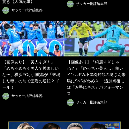
驚き【人気記事】
サッカー批評編集部
サッカー批評編集部
【画像あり】「美人すぎ！」
【画像あり】「綺麗すぎじゃ
「めちゃめちゃ美人で羨ましい
ね？」「めっちゃ美人…」柏レ
な〜」横浜FC小川航基が「来場
イソルFW小屋松知哉の奥さん来
した妻」の前で圧巻の逆転２ゴ
場にSNSざわめき！ 追加点後に
ール！
は「左手にキス」パフォーマン
ス
サッカー批評編集部
サッカー批評編集部