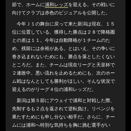
節で、ホームに
浦和レッズ
を迎える。その戦いに
向けてクラブは赤色のビジュアルを公開した。
今年Ｊ１の舞台に戻って来た新潟は現在、１５
位に位置している。獲得した勝点は２８で降格圏
との差は１１。今年は自動降格が１チームのた
め、残留には余裕がある。とはいえ、その争いに
巻き込まれないためにも、勝点を落としたくない
ところだ。また、チームは現在リーグと天皇杯で
２連敗中。悪い流れを止めるためにも、次のホー
ム戦はなんとしても勝利がほしい。そんな状況で
迎えるのがリーグ４位の浦和レッズだ。
新潟は第５節にアウェイで浦和と対戦した際、
先制するも２点を返されて逆転負け。リベンジを
果たすためにも申し分ない相手だ。さらに、チー
ムには浦和へ特別な気持ちを胸に挑む選手がい