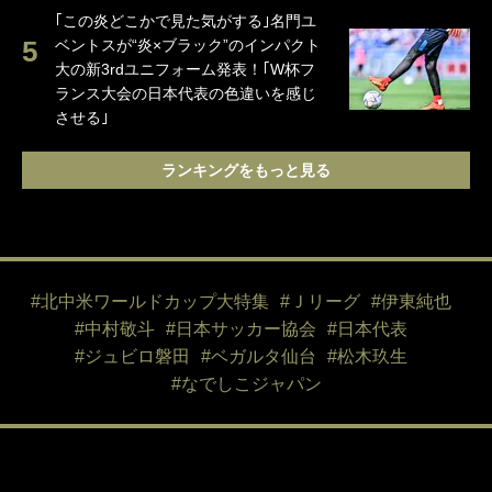
｢この炎どこかで見た気がする｣名門ユ
ベントスが“炎×ブラック”のインパクト
大の新3rdユニフォーム発表！｢W杯フ
ランス大会の日本代表の色違いを感じ
させる｣
ランキングをもっと見る
#北中米ワールドカップ大特集
#Ｊリーグ
#伊東純也
#中村敬斗
#日本サッカー協会
#日本代表
#ジュビロ磐田
#ベガルタ仙台
#松木玖生
#なでしこジャパン