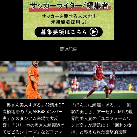
関連記事
「奥さん美人すぎる」J2清水DF
「ほんまに綺麗すぎる…」「無
高橋祐治の「元AKB48メンバー
双の美しさ」アーセナルMFの世
妻」がスタジアム来場で大反
界的美人妻の「ユニフォームワ
響！「Jリーガの奥さん綺麗過ぎ
ンピ姿」が話題に！ 「勝利の女
てビビるシリーズ」などファン
神」と称えられた衝撃的投稿