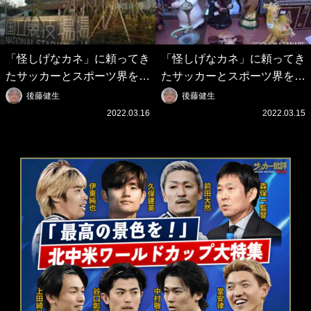
「怪しげなカネ」に頼ってき
「怪しげなカネ」に頼ってき
たサッカーとスポーツ界を待
たサッカーとスポーツ界を待
つ未来(4)スポーツを「持続
つ未来(3)「ロシアン・マネ
後藤健生
後藤健生
可能」にする「真の投資」の
ー」に続く中東の「オイルマ
2022.03.16
2022.03.15
必要性
ネー」の危険性