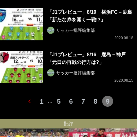
「J1プレビュー」8/19 横浜FC－鹿島
「新たな扉を開く一戦!?」
サッカー批評編集部
2020.08.18
「J1プレビュー」8/16 鹿島－神戸
「元日の再戦の行方は?」
サッカー批評編集部
2020.08.15
1
5
6
7
8
9
…
批評