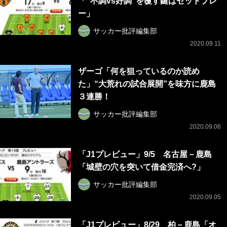
「“不調vs好調”を覆す鍵はセットプレ
ー」
サッカー批評編集部
2020.09.11
ザーゴ「何を狙っているのか読め
た」“大荒れの試合展開”を味方に鹿島
３連勝！
サッカー批評編集部
2020.09.06
「J1プレビュー」9/5 名古屋－鹿島
「城壁の穴を突いて借金完済へ?」
サッカー批評編集部
2020.09.05
「J1プレビュー」8/29 柏－鹿島「オ