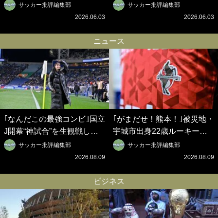
悟の奇跡を支えた日本資本の
ブは創設102年目に歴史的快
サッカー批評編集部
サッカー批評編集部
ベルギークラブ、次なる野望
挙を成し遂げられたのか？
2026.06.03
2026.06.03
はW杯ベスト8【シント＝ト
【シント＝トロイデン立石敬
ロイデン立石敬之CEOの世
之CEOの世界戦略】(1)
ニュース
界戦略】(2)
｢なんだこの最強コンビ｣国立
｢がまだせ！熊本！｣被災地・
J開幕“神試合”を生観戦した
宇城市出身22歳ルーキー、
仲良しサッカー美女コンビの
涙の試合後インタビューに全
サッカー批評編集部
サッカー批評編集部
現地ショットが話題！｢メッ
国からエール！｢もらい泣き
2026.08.09
2026.08.09
シとクリロナレベルです｣｢め
した｣｢薬師田くん、立派だっ
ちゃくちゃ可愛い｣
たよ｣
ビジネス