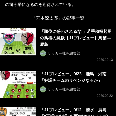
の司令塔になるのを期待されている。
「荒木遼太郎」の記事一覧
「順位に惑わされるな!」若手積極起用
の鳥栖の意欲【J1プレビュー】鳥栖―
鹿島
サッカー批評編集部
2020.10.13
「J1プレビュー」9/23 鹿島－湘南
「好調チームのリベンジなるか」
サッカー批評編集部
2020.09.22
「J1プレビュー」9/12 清水－鹿島