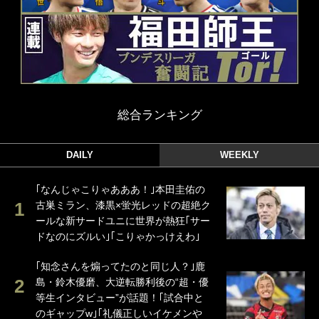
総合ランキング
DAILY
WEEKLY
｢なんじゃこりゃあああ！｣本田圭佑の
古巣ミラン、漆黒×蛍光レッドの超絶ク
ールな新サードユニに世界が熱狂｢サー
ドなのにズルい｣｢こりゃかっけえわ｣
｢知念さんを煽ってたのと同じ人？｣鹿
島・鈴木優磨、大逆転勝利後の“超・優
等生インタビュー”が話題！｢試合中と
のギャップw｣｢礼儀正しいイケメンや