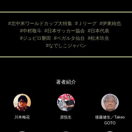
#北中米ワールドカップ大特集
#Ｊリーグ
#伊東純也
#中村敬斗
#日本サッカー協会
#日本代表
#ジュビロ磐田
#ベガルタ仙台
#松木玖生
#なでしこジャパン
著者紹介
川本梅花
原悦生
後藤健生／Takeo
GOTO