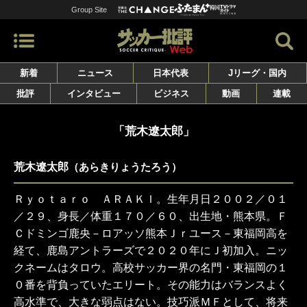
Group Site
新着
ニュース
日本代表
Jリーグ・国内
批評
インタビュー
ビジネス
動画
連載
「荒木遼太郎」
荒木遼太郎
（あらきりょうたろう）
Ｒｙｏｔａｒｏ ＡＲＡＫＩ。生年月日２００２／０１
／２９、身長／体重１７０／６０、出生地・熊本県。Ｆ
Ｃドミンゴ鹿央－ロアッソ熊本Ｊｒユース－東福岡高を
経て、鹿島アントラーズで２０２０年にＪ初加入。ニッ
クネームはタロウ。高校サッカー界の名門・東福岡の１
０番を背負っていたエリート。その能力はバランスよく
高水準で、大きな弱点はない。技巧派ＭＦとして、将来