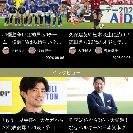
J1優勝争いは神戸ら4チー
久保建英や松木玖生に続け！
ム、横浜FMは残留争い？大
徳田誉ら10代の才能を使い
混戦のJ2はRB大宮に注目！
切れないJクラブの課題と、
大住良之
後藤健生
大住良之
後藤健生
歴代最強の日本代表をJリー
｢0円欧州移籍｣撲滅への処方
2026.08.06
2026.08.06
グから【Jリーグ開幕｢初めて
箋【Jリーグ開幕｢初めての秋
の秋春制｣の大激論】(6)
春制｣の大激論】(5)
インタビュー
｢もう一度W杯へ｣大ケガから
昨季14位から3位へ大躍進！
の代表復帰！34歳・谷口彰
なぜベルギーの日本資本クラ