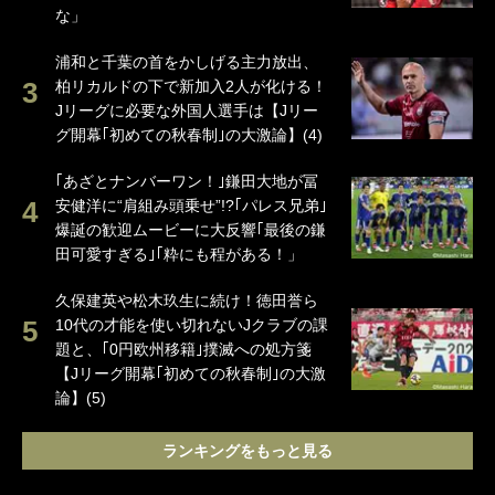
な」
浦和と千葉の首をかしげる主力放出、
柏リカルドの下で新加入2人が化ける！
Jリーグに必要な外国人選手は【Jリー
グ開幕｢初めての秋春制｣の大激論】(4)
｢あざとナンバーワン！｣鎌田大地が冨
安健洋に“肩組み頭乗せ”!?｢パレス兄弟｣
爆誕の歓迎ムービーに大反響｢最後の鎌
田可愛すぎる｣｢粋にも程がある！」
久保建英や松木玖生に続け！徳田誉ら
10代の才能を使い切れないJクラブの課
題と、｢0円欧州移籍｣撲滅への処方箋
【Jリーグ開幕｢初めての秋春制｣の大激
論】(5)
ランキングをもっと見る