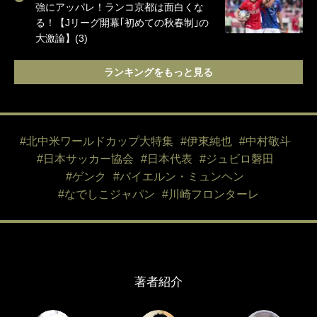
強にアッパレ！ランコ京都は面白くな
る！【Jリーグ開幕｢初めての秋春制｣の
大激論】(3)
ランキングをもっと見る
#北中米ワールドカップ大特集
#伊東純也
#中村敬斗
#日本サッカー協会
#日本代表
#ジュビロ磐田
#ゲンク
#バイエルン・ミュンヘン
#なでしこジャパン
#川崎フロンターレ
著者紹介