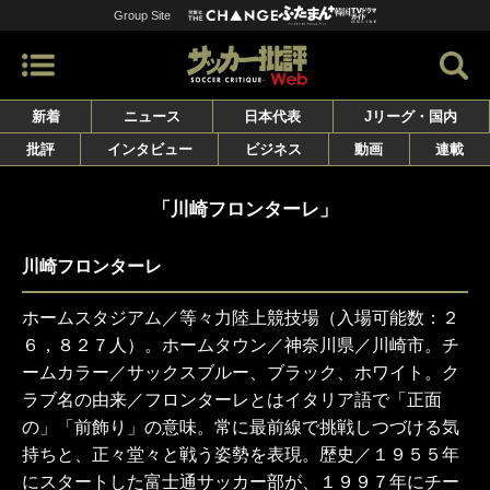
Group Site
新着
ニュース
日本代表
Jリーグ・国内
批評
インタビュー
ビジネス
動画
連載
「川崎フロンターレ」
川崎フロンターレ
ホームスタジアム／等々力陸上競技場（入場可能数：２
６，８２７人）。ホームタウン／神奈川県／川崎市。チ
ームカラー／サックスブルー、ブラック、ホワイト。ク
ラブ名の由来／フロンターレとはイタリア語で「正面
の」「前飾り」の意味。常に最前線で挑戦しつづける気
持ちと、正々堂々と戦う姿勢を表現。歴史／１９５５年
にスタートした富士通サッカー部が、１９９７年にチー