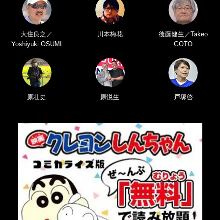
大住良之／
川本梅花
後藤健生／Takeo
Yoshiyuki OSUMI
GOTO
原壮史
原悦生
戸塚啓