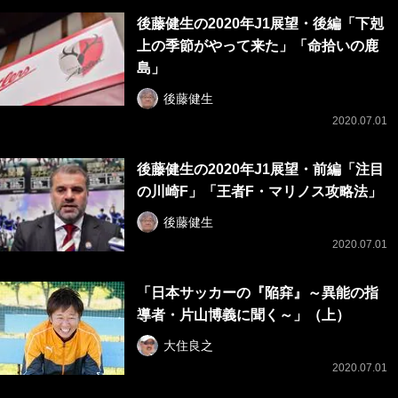
後藤健生の2020年J1展望・後編「下剋
上の季節がやって来た」「命拾いの鹿
島」
後藤健生
2020.07.01
後藤健生の2020年J1展望・前編「注目
の川崎F」「王者F・マリノス攻略法」
後藤健生
2020.07.01
「日本サッカーの『陥穽』～異能の指
導者・片山博義に聞く～」（上）
大住良之
2020.07.01