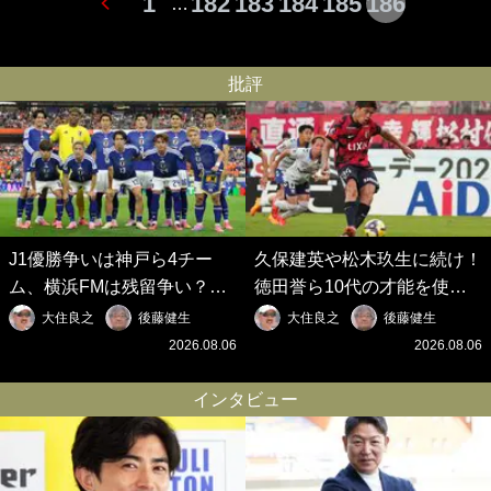
1
182
183
184
185
186
…
批評
J1優勝争いは神戸ら4チー
久保建英や松木玖生に続け！
ム、横浜FMは残留争い？大
徳田誉ら10代の才能を使い
混戦のJ2はRB大宮に注目！
切れないJクラブの課題と、
大住良之
後藤健生
大住良之
後藤健生
歴代最強の日本代表をJリー
｢0円欧州移籍｣撲滅への処方
2026.08.06
2026.08.06
グから【Jリーグ開幕｢初めて
箋【Jリーグ開幕｢初めての秋
の秋春制｣の大激論】(6)
春制｣の大激論】(5)
インタビュー