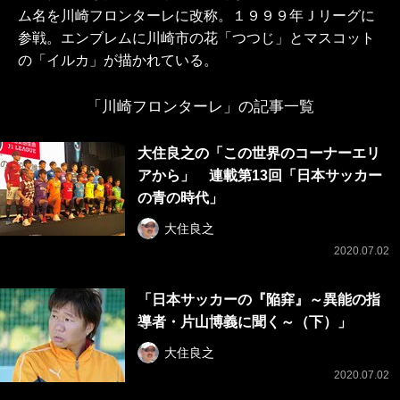
ム名を川崎フロンターレに改称。１９９９年Ｊリーグに
参戦。エンブレムに川崎市の花「つつじ」とマスコット
の「イルカ」が描かれている。
「川崎フロンターレ」の記事一覧
大住良之の「この世界のコーナーエリ
アから」 連載第13回「日本サッカー
の青の時代」
大住良之
2020.07.02
「日本サッカーの『陥穽』～異能の指
導者・片山博義に聞く～（下）」
大住良之
2020.07.02