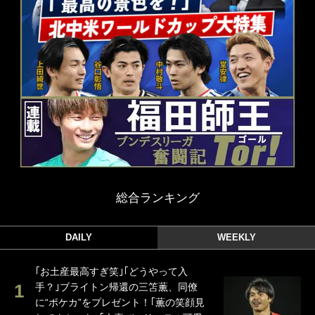
総合ランキング
DAILY
WEEKLY
｢お土産最高すぎ笑｣｢どうやって入
手？｣ブライトン帰還の三笘薫、同僚
に“ポケカ”をプレゼント！｢薫の笑顔見