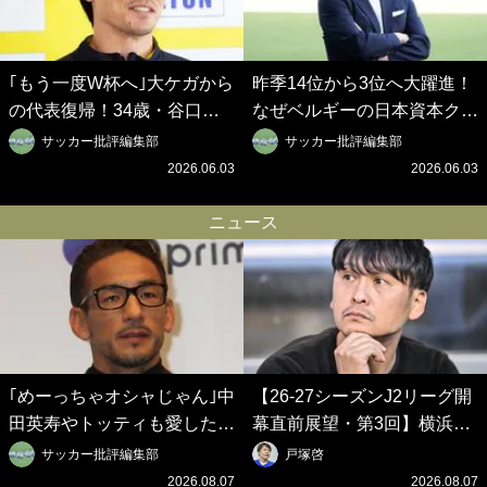
｢もう一度W杯へ｣大ケガから
昨季14位から3位へ大躍進！
の代表復帰！34歳・谷口彰
なぜベルギーの日本資本クラ
悟の奇跡を支えた日本資本の
ブは創設102年目に歴史的快
サッカー批評編集部
サッカー批評編集部
ベルギークラブ、次なる野望
挙を成し遂げられたのか？
2026.06.03
2026.06.03
はW杯ベスト8【シント＝ト
【シント＝トロイデン立石敬
ロイデン立石敬之CEOの世
之CEOの世界戦略】(1)
ニュース
界戦略】(2)
｢めーっちゃオシャじゃん｣中
【26-27シーズンJ2リーグ開
田英寿やトッティも愛した名
幕直前展望・第3回】横浜FC
門ローマ、新アウェイユニが
は守備に、新潟は攻撃に課題
サッカー批評編集部
戸塚啓
大評判！｢カッコいい｣｢好き
が 札幌は百年構想リーグの
2026.08.07
2026.08.07