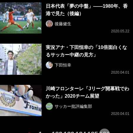
日本代表「夢の中盤」——1980年、香
港で見た（後編）
後藤健生
2020.05.22
実況アナ・下田恒幸の「10倍面白くな
るサッカー中継の見方」
下田恒幸
2020.04.01
川崎フロンターレ「Jリーグ開幕戦でわ
かった」2020チーム展望
サッカー批評編集部
2020.04.01