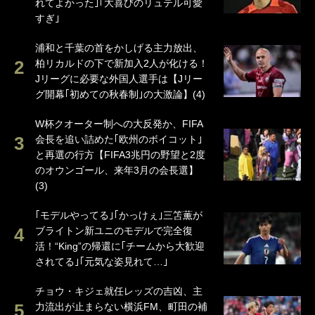
れてよかった｣｢大喜びのリュテル可愛
すぎ｣
浦和と千葉の首をかしげる主力放出、
柏リカルドの下で新加入2人が化ける！
Jリーグに必要な外国人選手は【Jリー
グ開幕｢初めての秋春制｣の大激論】(4)
W杯クオーター制への大反発か、FIFA
会長を追い詰めた｢欧州のボイコット｣
と再選の行方【FIFA3兆円の野望と2度
のオウンゴール、来年3月の会長選】
(3)
｢モデルやってる｣｢かっけぇ｣三笘薫が
ブライトン新ユニのモデルで完全復
活！“King”の帰還に｢チームから大歓迎
されてる｣｢元気な姿見れて…｣
チョウ・キジェ就任レッズの吉凶、主
力流出が止まらない横浜FM、町田の補