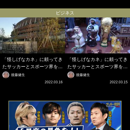
なデザイン｣｢今年は2nd買お
勢いを維持できるか【戸塚啓
うかな｣
のJ2のミカタ】(2)
ビジネス
「怪しげなカネ」に頼ってき
「怪しげなカネ」に頼ってき
たサッカーとスポーツ界を待
たサッカーとスポーツ界を待
つ未来(4)スポーツを「持続
つ未来(3)「ロシアン・マネ
後藤健生
後藤健生
可能」にする「真の投資」の
ー」に続く中東の「オイルマ
2022.03.16
2022.03.15
必要性
ネー」の危険性