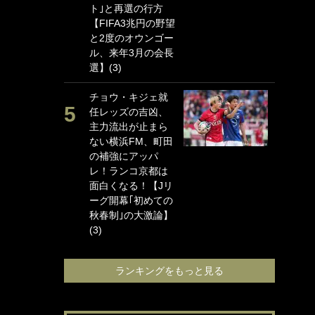
ト｣と再選の行方
海
【FIFA3兆円の野望
イ
と2度のオウンゴー
っ
ル、来年3月の会長
的
選】(3)
｢
チョウ・キジェ就
笑
任レッズの吉凶、
手
主力流出が止まら
還
ない横浜FM、町田
に
の補強にアッパ
ン
レ！ランコ京都は
れ
面白くなる！【Jリ
喜
ーグ開幕｢初めての
愛
秋春制｣の大激論】
(3)
ランキングをもっと見る