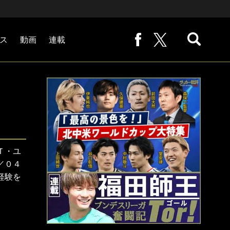
ス
動画
連載
熊崎敬の「路地から始まる処世術」
下田恒幸の「10倍面白くなるサッカー中継の見方」
サッカー批評PHOTOギャラリー「ピッチの焦点」
後藤健生の「蹴球放浪記」
原悦生PHOTOギャラリー「サッカー遠近」
「だれかに言いたくなる記録」
福田師王「ブンデスリーガ奮闘記 Tor!」
大住良之の「この世界のコーナーエリアから」
Ｔ・ユ
／０４
経験を