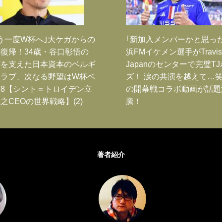
う一度W杯へ｣大ケガからの
｢新加入メンバーかと思っ
復帰！34歳・谷口彰悟の
浜FMイケメン選手がTravis
跡を支えた日本資本のベルギ
Japanのセンターで完璧T
クラブ、次なる野望はW杯ベ
ズ！ 涙の共演を越えて…
8【シント＝トロイデン立
の開幕戦コラボ動画が話題
之CEOの世界戦略】(2)
騰！
著者紹介