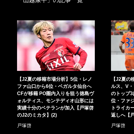
「山越康平」の記事一覧
【J2夏の移籍市場分析】5位・レノ
【J2夏の
ファ山口から6位・ベガルタ仙台へ
ルス、V・
CFが移籍 PO圏内入りを狙う徳島ヴ
のトップ3
ォルティス、モンテディオ山形には
位・ファ
実績十分のベテランが加入【戸塚啓
トライカ
のJ2のミカタ】(2)
返しへ【戸
戸塚啓
戸塚啓