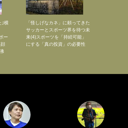
た｣横
「怪しげなカネ」に頼ってきた
サッカーとスポーツ界を待つ未
Jポー
来(4)スポーツを「持続可能」
笑顔
にする「真の投資」の必要性
沸