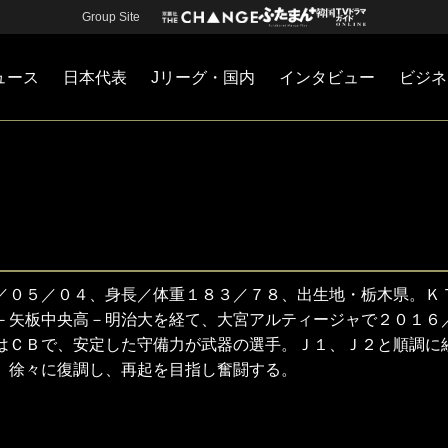
Group Site
ュース
日本代表
Jリーグ・国内
インタビュー
ビジネ
・国内
カー
ネジメント
Jリーグ・国内
戦術
注目選手
海外サッカー
監督
マネー
チームマネジメント
日本代表
／０５／０４、身長／体重１８３／７８、出生地・栃木県。Ｋ
－矢板中央高－明治大を経て、大宮アルティージャで２０１６
はＣＢで、安定した守備力が武器の選手。Ｊ１、Ｊ２と順調に
。徐々に復調し、再起を目指し奮闘する。