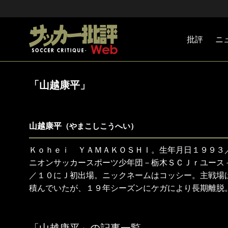
批評
ニ
Jリーグ
戦術
注目選手
海外サッ
監督
マネー
チームマ
日本代表
「山越康平」
山越康平
（やまこしこうへい）
Ｋｏｈｅｉ ＹＡＭＡＫＯＳＨＩ。生年月日１９９３
ニオンサッカースポーツ少年団－栃木ＳＣＪｒユース
／１０にＪ初出場。ニックネームはコッシー。主戦場
積んでいたが、１９年シーズンにケガにより長期離脱