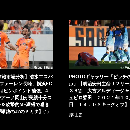
移籍市場分析】清水エスパ
PHOTOギャラリー「ピッチ
ファーレン長崎、横浜FC
点」【明治安田生命Ｊ２リー
はピンポイント補強、4
３６節 大宮アルディージャ
ジアーノ岡山が実績十分ス
ュビロ磐田 ２０２１年１０
ー＆攻撃的MF獲得で巻き
日 １４：０３キックオフ】
塚啓のJ2のミカタ】(1)
原壮史