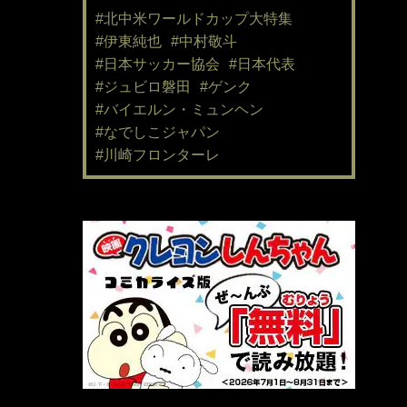
#北中米ワールドカップ大特集
#伊東純也
#中村敬斗
#日本サッカー協会
#日本代表
#ジュビロ磐田
#ゲンク
#バイエルン・ミュンヘン
#なでしこジャパン
#川崎フロンターレ