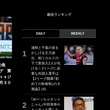
総合ランキング
DAILY
WEEKLY
浦和と千葉の首を
｢
かしげる主力放
｢
出、柏リカルドの
ド
下で新加入2人が化
日
の焦
ける！Jリーグに必
ン
グ 第
要な外国人選手は
ー
ｖｓジ
【Jリーグ開幕｢初
事
月３０
めての秋春制｣の大
｢
激論】(4)
な
｢めーっちゃオシャ
｢
じゃん｣中田英寿や
w
トッティも愛した
世