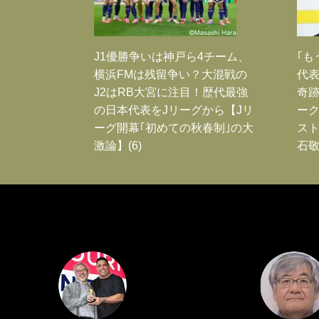
J1優勝争いは神戸ら4チーム、
｢も
横浜FMは残留争い？大混戦の
代表
J2はRB大宮に注目！歴代最強
奇
の日本代表をJリーグから【Jリ
ー
ーグ開幕｢初めての秋春制｣の大
スト
激論】(6)
石敬