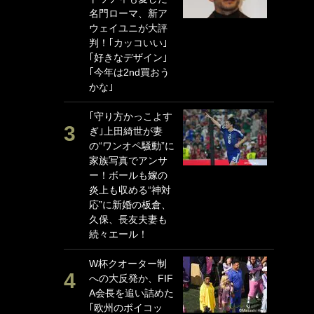
名門ローマ、新ア
P
ウェイユニが大評
G
判！｢カッコいい｣
｢
｢好きなデザイン｣
る
｢今年は2nd買おう
上
かな｣
か
｢守り方かっこよす
｢
ぎ｣上田綺世が妻
笑
の“ワンオペ騒動”に
戦
家族写真でアンサ
シ
ー！ボールも嫁の
口
炎上も収める“神対
テ
応”に新婚の板倉、
全
久保、長友夫妻も
ケ
続々エール！
ぎ
W杯クオーター制
｢
への大反発か、FIF
だ
A会長を追い詰めた
表
｢欧州のボイコッ
ペ