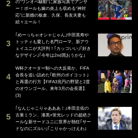
の“ワンオペ騒動”に家族写真でアンサ
ー！ボールも嫁の炎上も収める“神対
応”に新婚の板倉、久保、長友夫妻も
続々エール！
｢めーっちゃオシャじゃん｣中田英寿や
トッティも愛した名門ローマ、新アウ
ェイユニが大評判！｢カッコいい｣｢好き
なデザイン｣｢今年は2nd買おうかな｣
W杯クオーター制への大反発か、FIFA
会長を追い詰めた｢欧州のボイコット｣
と再選の行方【FIFA3兆円の野望と2度
のオウンゴール、来年3月の会長選】
(3)
｢なんじゃこりゃあああ！｣本田圭佑の
古巣ミラン、漆黒×蛍光レッドの超絶ク
ールな新サードユニに世界が熱狂｢サー
ドなのにズルい｣｢こりゃかっけえわ｣