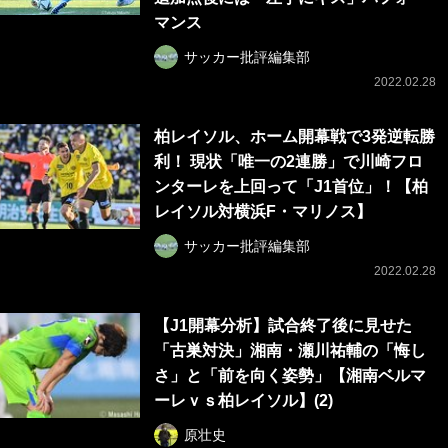
マンス
サッカー批評編集部
2022.02.28
柏レイソル、ホーム開幕戦で3発逆転勝
利！ 現状「唯一の2連勝」で川崎フロ
ンターレを上回って「J1首位」！【柏
レイソル対横浜F・マリノス】
サッカー批評編集部
2022.02.28
【J1開幕分析】試合終了後に見せた
「古巣対決」湘南・瀬川祐輔の「悔し
さ」と「前を向く姿勢」【湘南ベルマ
ーレｖｓ柏レイソル】(2)
原壮史