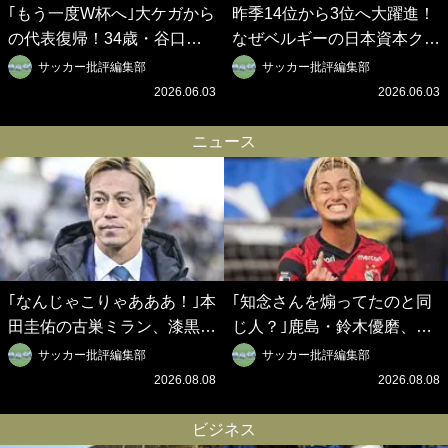
｢もう一度W杯へ｣大ケガから
昨季14位から3位へ大躍進！
の代表復帰！34歳・谷口彰
なぜベルギーの日本資本クラ
悟の奇跡を支えた日本資本の
ブは創設102年目に歴史的快
サッカー批評編集部
サッカー批評編集部
ベルギークラブ、次なる野望
挙を成し遂げられたのか？
2026.06.03
2026.06.03
はW杯ベスト8【シント＝ト
【シント＝トロイデン立石敬
ロイデン立石敬之CEOの世
之CEOの世界戦略】(1)
ニュース
界戦略】(2)
｢なんじゃこりゃあああ！｣本
｢知念さんを煽ってたのと同
田圭佑の古巣ミラン、漆黒×
じ人？｣鹿島・鈴木優磨、大
蛍光レッドの超絶クールな新
逆転勝利後の“超・優等生イ
サッカー批評編集部
サッカー批評編集部
サードユニに世界が熱狂｢サ
ンタビュー”が話題！｢試合中
2026.08.08
2026.08.08
ードなのにズルい｣｢こりゃか
とのギャップw｣｢礼儀正しい
っけえわ｣
イケメンやな」
ビジネス