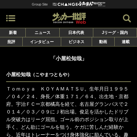
Group Site
新着
ニュース
日本代表
Jリーグ・国内
批評
インタビュー
ビジネス
動画
連載
「小屋松知哉」
小屋松知哉
（こやまつともや）
Ｔｏｍｏｙａ ＫＯＹＡＭＡＴＳＵ。生年月日１９９５
／０４／２４、身長／体重１７１／６４、出生地・京都
府。宇治ＦＣー京都橘高を経て、名古屋グランパスで２
０１４／０３／０９にＪ初出場。俊足を活かしたドリブ
ル突破力はリーグ屈指。ゴール前のポジション取りが上
手く、どん欲にゴールを狙う。ケガに苦しんだ経験か
ら、近年はトレーナーをつけ身体強化に励んでいる。趣