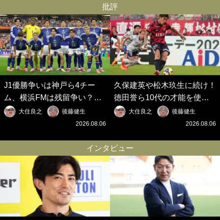
批評
J1優勝争いは神戸ら4チー
久保建英や松木玖生に続け！
ム、横浜FMは残留争い？大
徳田誉ら10代の才能を使い
混戦のJ2はRB大宮に注目！
切れないJクラブの課題と、
大住良之
後藤健生
大住良之
後藤健生
歴代最強の日本代表をJリー
｢0円欧州移籍｣撲滅への処方
2026.08.06
2026.08.06
グから【Jリーグ開幕｢初めて
箋【Jリーグ開幕｢初めての秋
の秋春制｣の大激論】(6)
春制｣の大激論】(5)
インタビュー