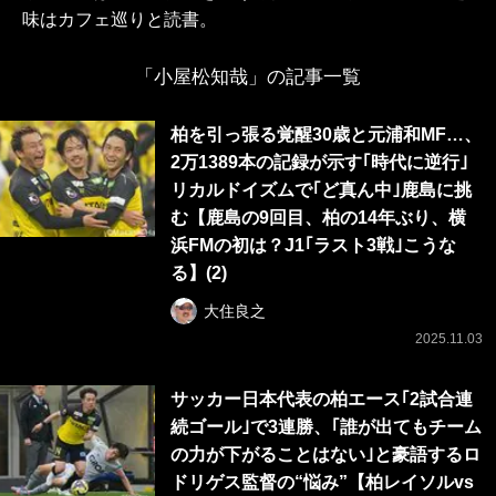
味はカフェ巡りと読書。
「小屋松知哉」の記事一覧
柏を引っ張る覚醒30歳と元浦和MF…、
2万1389本の記録が示す｢時代に逆行｣
リカルドイズムで｢ど真ん中｣鹿島に挑
む【鹿島の9回目、柏の14年ぶり、横
浜FMの初は？J1｢ラスト3戦｣こうな
る】(2)
大住良之
2025.11.03
サッカー日本代表の柏エース｢2試合連
続ゴール｣で3連勝、｢誰が出てもチーム
の力が下がることはない｣と豪語するロ
ドリゲス監督の“悩み”【柏レイソルvs