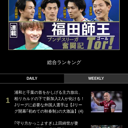
総合ランキング
DAILY
WEEKLY
浦和と千葉の首をかしげる主力放出、
柏リカルドの下で新加入2人が化ける！
Jリーグに必要な外国人選手は【Jリー
グ開幕｢初めての秋春制｣の大激論】(4)
｢守り方かっこよすぎ｣上田綺世が妻