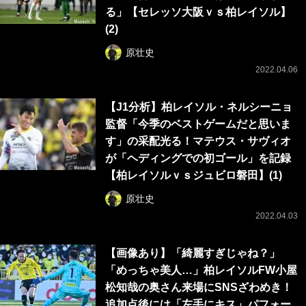
る」【セレッソ大阪ｖｓ柏レイソル】
(2)
原壮史
2022.04.06
【J1分析】柏レイソル・ネルシーニョ
監督「今季のベストゲームだと思いま
す」の采配光る！マテウス・サヴィオ
が「ヘディングでの初ゴール」を記録
【柏レイソルｖｓジュビロ磐田】(1)
原壮史
2022.04.03
【画像あり】「綺麗すぎじゃね？」
「めっちゃ美人…」柏レイソルFW小屋
松知哉の奥さん来場にSNSざわめき！
追加点後には「左手にキス」パフォー