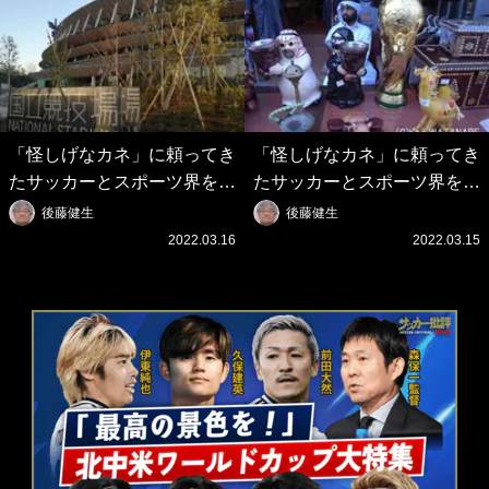
「怪しげなカネ」に頼ってき
「怪しげなカネ」に頼ってき
たサッカーとスポーツ界を待
たサッカーとスポーツ界を待
つ未来(4)スポーツを「持続
つ未来(3)「ロシアン・マネ
後藤健生
後藤健生
可能」にする「真の投資」の
ー」に続く中東の「オイルマ
2022.03.16
2022.03.15
必要性
ネー」の危険性