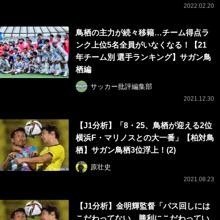
2022.02.20
鳥栖の主力が続々移籍…チーム得点ラ
ンク上位5名全員がいなくなる！【21
年チーム別 選手ランキング】サガン鳥
栖編
サッカー批評編集部
2021.12.30
【J1分析】「8・25、鳥栖が迎える2位
横浜F・マリノスとの大一番」【柏対鳥
栖】サガン鳥栖3位浮上！(2)
原壮史
2021.08.23
【J1分析】金明輝監督「パス回しには
こだわってない、勝利にこだわってい