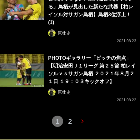
る」鳥栖が見出した新たな武器【柏レ
イソル対サガン鳥栖】鳥栖3位浮上！
(1)
原壮史
2021.08.23
PHOTOギャラリー「ピッチの焦点」
【明治安田Ｊ１リーグ 第２５節 柏レイ
ソルｖｓサガン鳥栖 ２０２１年８月２
１日 １９：０３キックオフ】
原壮史
2021.08.22
1
2