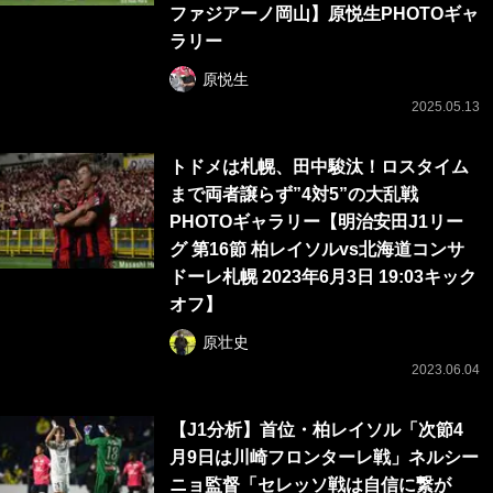
ファジアーノ岡山】原悦生PHOTOギャ
ラリー
原悦生
2025.05.13
トドメは札幌、田中駿汰！ロスタイム
まで両者譲らず”4対5”の大乱戦
PHOTOギャラリー【明治安田J1リー
グ 第16節 柏レイソルvs北海道コンサ
ドーレ札幌 2023年6月3日 19:03キック
オフ】
原壮史
2023.06.04
【J1分析】首位・柏レイソル「次節4
月9日は川崎フロンターレ戦」ネルシー
ニョ監督「セレッソ戦は自信に繋が