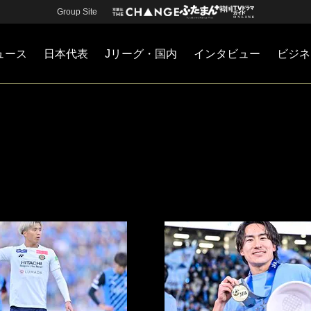
Group Site
ュース
日本代表
Jリーグ・国内
インタビュー
ビジネ
・国内
カー
ネジメント
Jリーグ・国内
戦術
注目選手
海外サッカー
監督
マネー
チームマネジメント
日本代表