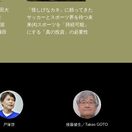
鎌田大
「怪しげなカネ」に頼ってきた
乗
サッカーとスポーツ界を待つ未
歓迎
来(4)スポーツを「持続可能」
鎌田
にする「真の投資」の必要性
戸塚啓
後藤健生／Takeo GOTO