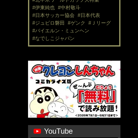
#伊東純也
#中村敬斗
#日本サッカー協会
#日本代表
#ジュビロ磐田
#ゲンク
#Ｊリーグ
#バイエルン・ミュンヘン
#なでしこジャパン
YouTube