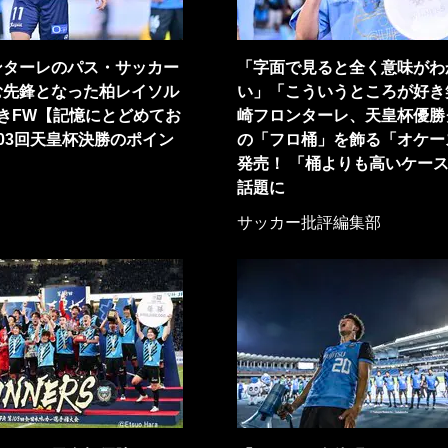
ンターレのパス・サッカー
「字面で見ると全く意味がわ
む先鋒となった柏レイソル
い」「こういうところが好き
きFW【記憶にとどめてお
崎フロンターレ、天皇杯優勝
03回天皇杯決勝のポイン
の「フロ桶」を飾る「オケー
発売！ 「桶よりも高いケース
話題に
サッカー批評編集部