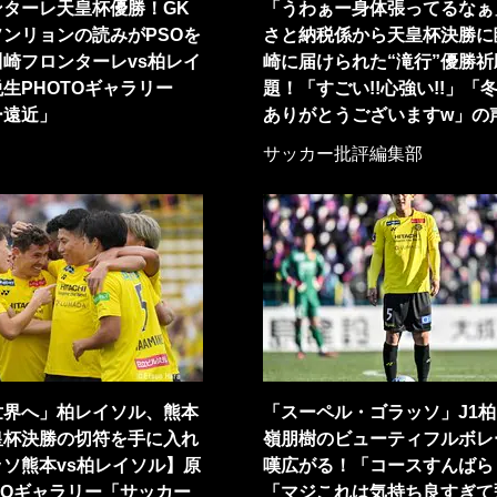
ンターレ天皇杯優勝！GK
「うわぁー身体張ってるなぁ
ンリョンの読みがPSOを
さと納税係から天皇杯決勝に
崎フロンターレvs柏レイ
崎に届けられた“滝行”優勝祈
生PHOTOギャラリー
題！「すごい!!心強い!!」「
ー遠近」
ありがとうございますw」の
サッカー批評編集部
世界へ」柏レイソル、熊本
「スーペル・ゴラッソ」J1柏
皇杯決勝の切符を手に入れ
嶺朋樹のビューティフルボレ
ソ熊本vs柏レイソル】原
嘆広がる！「コースすんばら
TOギャラリー「サッカー
「マジこれは気持ち良すぎて