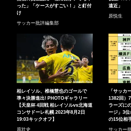
った」「ケースがすごい！」と釘付
遠近」
け
原悦生
サッカー批評編集部
柏レイソル、椎橋慧也のゴールで
「サッカー
準々決勝進出! PHOTOギャラリー
1382回
【天皇杯 4回戦 柏レイソルvs北海道
ラーズに
コンサドーレ札幌 2023年8月2日
ージ」3
19:03キックオフ】
の15位相
原壮史
サッカー