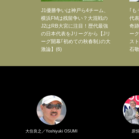
J1優勝争いは神戸ら4チーム、
｢も
横浜FMは残留争い？大混戦の
代表
J2はRB大宮に注目！歴代最強
奇
の日本代表をJリーグから【Jリ
ー
ーグ開幕｢初めての秋春制｣の大
スト
激論】(6)
石敬
大住良之／Yoshiyuki OSUMI
原