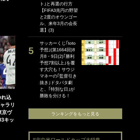
ト｣と再選の行方
海
【FIFA3兆円の野望
イ
と2度のオウンゴー
っ
ル、来年3月の会長
的
選】(3)
｢
サッカーくじ｢toto
笑
予想｣(第1664回)8
手
月8・9日(2)｢勝利
還
予想7割以上｣を覆
に
す大穴も！サウジ
ン
マネーの｢監督引き
れ
抜き｣ドタバタ劇
喜
と、｢特別な日｣が
愛
勝敗を分ける！
つれ込
ギャラリ
東京ヴ
ランキングをもっと見る
:03キッ
#北中米ワールドカップ大特集