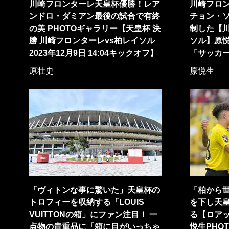
川崎フロンターレ天皇杯優勝！レア
川崎フロ
ンドロ・ダミアン最後の試合で有終
チョン・ソ
の美 PHOTOギャラリー【天皇杯 決
制した【川
勝 川崎フロンターレvs柏レイソル
ソル】原悦
2023年12月9日 14:04キックオフ】
「サッカ
原壮史
原悦生
「ヴィトンな事に驚いた」天皇杯の
「柏から
トロフィーを収納する「LOUIS
を下し天
VUITTONの箱」にファン注目！ 一
る【ロアッ
点物の貴重品に「箱に目がいっちゃ
悦生PHO