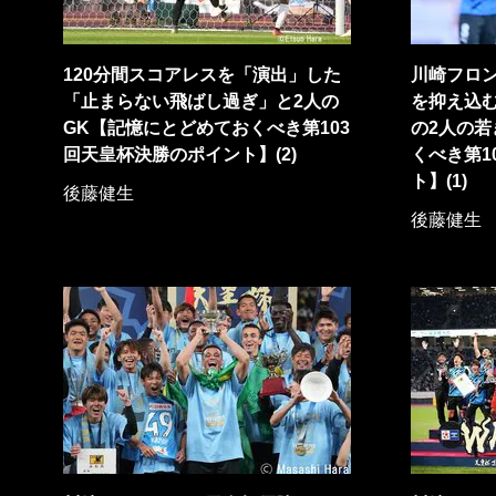
120分間スコアレスを「演出」した
川崎フロ
「止まらない飛ばし過ぎ」と2人の
を抑え込
GK【記憶にとどめておくべき第103
の2人の若
回天皇杯決勝のポイント】(2)
くべき第1
ト】(1)
後藤健生
後藤健生