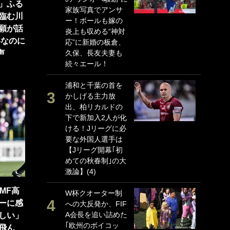
」ふる
家族写真でアンサ
P
臨む川
ー！ボールも嫁の
G
願が話
炎上も収める“神対
｢
冬なのに
応”に新婚の板倉、
る
声
久保、長友夫妻も
上
続々エール！
か
浦和と千葉の首を
｢
かしげる主力放
笑
出、柏リカルドの
戦
下で新加入2人が化
シ
ける！Jリーグに必
口
要な外国人選手は
テ
【Jリーグ開幕｢初
全
めての秋春制｣の大
ケ
激論】(4)
ぎ
MF高
W杯クオーター制
｢
ーに感
への大反発か、FIF
だ
A会長を追い詰めた
表
しい」
｢欧州のボイコッ
ペ
飛ん