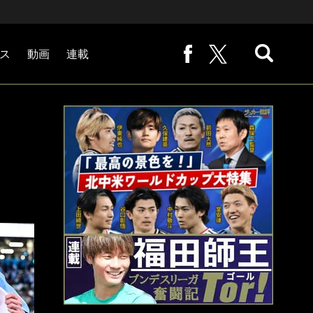
ス
動画
連載
熊崎敬の「路地から始まる処世術」
下田恒幸の「10倍面白くなるサッカー中継の見方」
サッカー批評PHOTOギャラリー「ピッチの焦点」
後藤健生の「蹴球放浪記」
原悦生PHOTOギャラリー「サッカー遠近」
「だれかに言いたくなる記録」
福田師王「ブンデスリーガ奮闘記 Tor!」
大住良之の「この世界のコーナーエリアから」