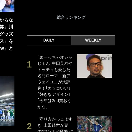
総合ランキング
からな
笑」川
グッズ
DAILY
WEEKLY
ス」を
w」と
｢めーっちゃオシャ
｢
じゃん｣中田英寿や
｢
トッティも愛した
ド
名門ローマ、新ア
日
ウェイユニが大評
ン
判！｢カッコいい｣
ー
｢好きなデザイン｣
事
｢今年は2nd買おう
｢
かな｣
な
｢守り方かっこよす
｢
ぎ｣上田綺世が妻
w
の“ワンオペ騒動”に
世