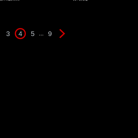
3
4
5
9
…