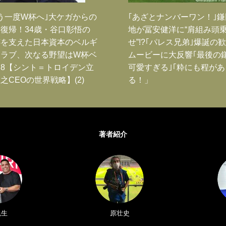
う一度W杯へ｣大ケガからの
｢あざとナンバーワン！｣
復帰！34歳・谷口彰悟の
地が冨安健洋に“肩組み頭
跡を支えた日本資本のベルギ
せ”!?｢パレス兄弟｣爆誕の
クラブ、次なる野望はW杯ベ
ムービーに大反響｢最後の
8【シント＝トロイデン立
可愛すぎる｣｢粋にも程があ
之CEOの世界戦略】(2)
る！」
著者紹介
悦生
原壮史