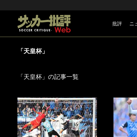
批評
ニ
Jリーグ
戦術
注目選手
海外サッ
監督
マネー
チームマ
日本代表
「天皇杯」
「天皇杯」の記事一覧