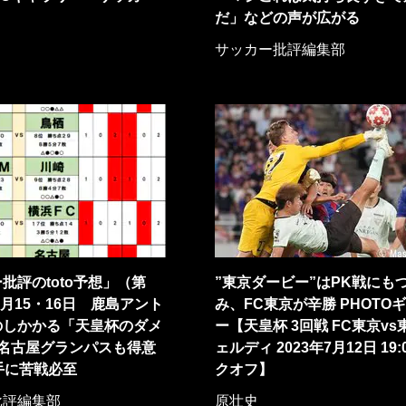
だ」などの声が広がる
サッカー批評編集部
批評のtoto予想」（第
”東京ダービー”はPK戦にも
）7月15・16日 鹿島アント
み、FC東京が辛勝 PHOTO
のしかかる「天皇杯のダメ
ー【天皇杯 3回戦 FC東京vs
位名古屋グランパスも得意
ェルディ 2023年7月12日 19
手に苦戦必至
クオフ】
批評編集部
原壮史