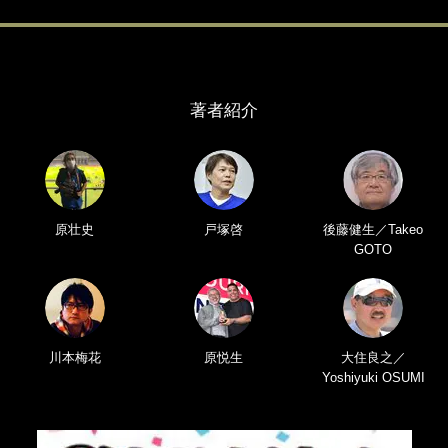
著者紹介
原壮史
戸塚啓
後藤健生／Takeo
GOTO
川本梅花
原悦生
大住良之／
Yoshiyuki OSUMI