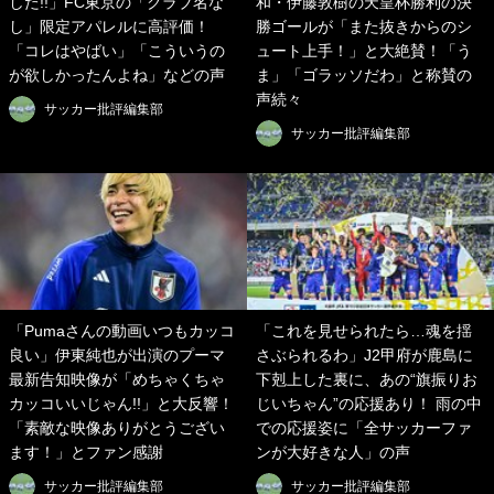
した!!」FC東京の「クラブ名な
和・伊藤敦樹の天皇杯勝利の決
し」限定アパレルに高評価！
勝ゴールが「また抜きからのシ
「コレはやばい」「こういうの
ュート上手！」と大絶賛！「う
が欲しかったんよね」などの声
ま」「ゴラッソだわ」と称賛の
声続々
サッカー批評編集部
サッカー批評編集部
「Pumaさんの動画いつもカッコ
「これを見せられたら…魂を揺
良い」伊東純也が出演のプーマ
さぶられるわ」J2甲府が鹿島に
最新告知映像が「めちゃくちゃ
下剋上した裏に、あの“旗振りお
カッコいいじゃん!!」と大反響！
じいちゃん”の応援あり！ 雨の中
「素敵な映像ありがとうござい
での応援姿に「全サッカーファ
ます！」とファン感謝
ンが大好きな人」の声
サッカー批評編集部
サッカー批評編集部