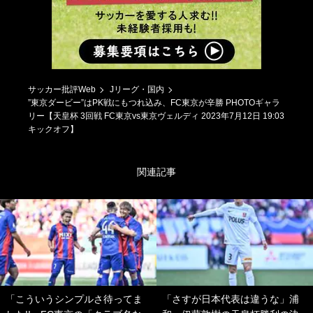
サッカー批評Web
Jリーグ・国内
”東京ダービー”はPK戦にもつれ込み、FC東京が辛勝 PHOTOギャラ
リー【天皇杯 3回戦 FC東京vs東京ヴェルディ 2023年7月12日 19:03
キックオフ】
関連記事
「こういうシンプルさ待ってま
「さすが日本代表は違うな」浦