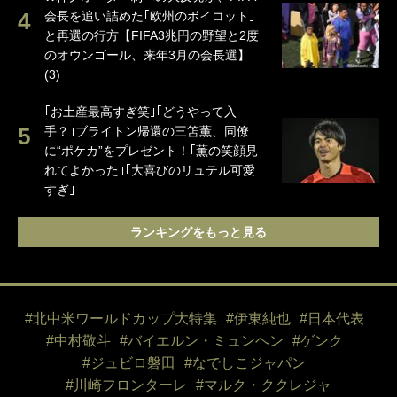
会長を追い詰めた｢欧州のボイコット｣
と再選の行方【FIFA3兆円の野望と2度
のオウンゴール、来年3月の会長選】
(3)
｢お土産最高すぎ笑｣｢どうやって入
手？｣ブライトン帰還の三笘薫、同僚
に“ポケカ”をプレゼント！｢薫の笑顔見
れてよかった｣｢大喜びのリュテル可愛
すぎ｣
ランキングをもっと見る
#北中米ワールドカップ大特集
#伊東純也
#日本代表
#中村敬斗
#バイエルン・ミュンヘン
#ゲンク
#ジュビロ磐田
#なでしこジャパン
#川崎フロンターレ
#マルク・ククレジャ