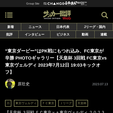
Group Site
新着
ニュース
日本代表
Jリーグ・国内
批評
インタビュー
ビジネス
動画
連載
”東京ダービー”はPK戦にもつれ込み、FC東京が
辛勝 PHOTOギャラリー【天皇杯 3回戦 FC東京vs
東京ヴェルディ 2023年7月12日 19:03キックオ
フ】
原壮史
2023.07.13
J1
東京ヴェルディ
ＦＣ東京
Ｊリーグ
天皇杯
【天皇杯 ３回戦 ＦＣ東京ｖｓ東京ヴェルディ ２０２３