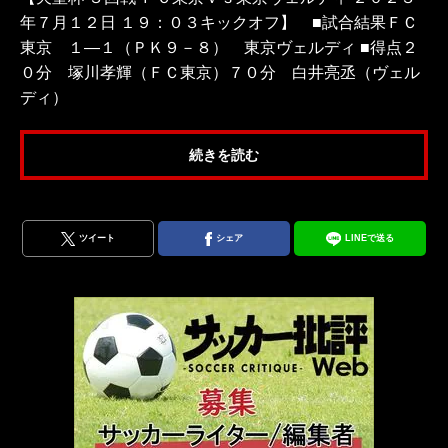
年７月１２日 １９：０３キックオフ】 ■試合結果ＦＣ
東京 １―１（ＰＫ９－８） 東京ヴェルディ ■得点２
０分 塚川孝輝（ＦＣ東京）７０分 白井亮丞（ヴェル
ディ）
続きを読む
ツイート
シェア
LINEで送る