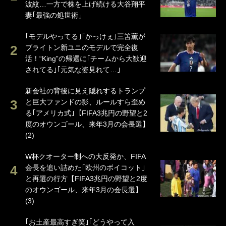
波紋…一方で株を上げ続ける大谷翔平
妻｢最強の処世術」
｢モデルやってる｣｢かっけぇ｣三笘薫が
ブライトン新ユニのモデルで完全復
活！“King”の帰還に｢チームから大歓迎
されてる｣｢元気な姿見れて…｣
新会社の背後に見え隠れするトランプ
と巨大ファンドの影、ルールすら歪め
る｢アメリカ式｣【FIFA3兆円の野望と2
度のオウンゴール、来年3月の会長選】
(2)
W杯クオーター制への大反発か、FIFA
会長を追い詰めた｢欧州のボイコット｣
と再選の行方【FIFA3兆円の野望と2度
のオウンゴール、来年3月の会長選】
(3)
｢お土産最高すぎ笑｣｢どうやって入