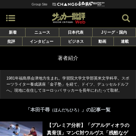
Group Site
新着
ニュース
日本代表
Jリーグ・国内
批評
インタビュー
ビジネス
動画
連載
著者紹介
1981年福島県会津地方生まれ。学習院大学文学部英米文学科卒。スポ
ーツライター養成講座「金子塾」を経て、ドイツ、デュッセルドルフ
へ。現地に在住してヨーロッパ サッカーを長年にわたって取材。
「本田千尋
」の記事一覧
（ほんだちひろ）
【プレミア分析】「グアルディオラの
真骨頂」マンC対ウルヴス「残酷なゲ