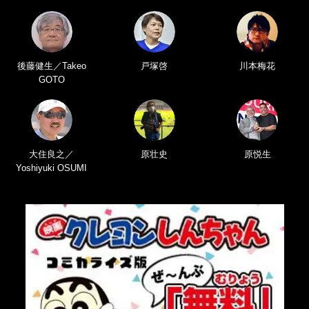
後藤健生／Takeo
戸塚啓
川本梅花
GOTO
大住良之／
原壮史
原悦生
Yoshiyuki OSUMI