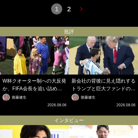
1
2
批評
W杯クオーター制への大反発
新会社の背後に見え隠れする
か、FIFA会長を追い詰めた
トランプと巨大ファンドの
｢欧州のボイコット｣と再選の
影、ルールすら歪める｢アメ
後藤健生
後藤健生
行方【FIFA3兆円の野望と2
リカ式｣【FIFA3兆円の野望
2026.08.06
2026.08.06
度のオウンゴール、来年3月
と2度のオウンゴール、来年
の会長選】(3)
3月の会長選】(2)
インタビュー