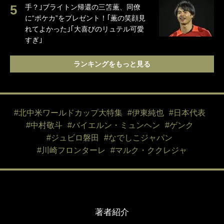
手？｣ブライトン帰還の三笘薫、同僚
に“ポケカ”をプレゼント！｢薫の笑顔見
れてよかった｣｢大喜びのリュテル可愛
すぎ｣
ランキングをもっと見る
#北中米ワールドカップ大特集
#伊東純也
#日本代表
#中村敬斗
#バイエルン・ミュンヘン
#ゲンク
#ジュビロ磐田
#なでしこジャパン
#川崎フロンターレ
#マルク・ククレジャ
著者紹介