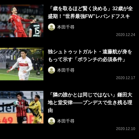
「歳を取るほど賢く決める」32歳が全
盛期！“世界最強FW”レバンドフスキ
本田千尋
2020.12.24
独シュトゥットガルト・遠藤航が身を
もって示す「ボランチの必須条件」
本田千尋
2020.12.17
「隣の誰かとは同じではない」鎌田大
地と堂安律――ブンデスで生き残る理
由
本田千尋
2020.12.10