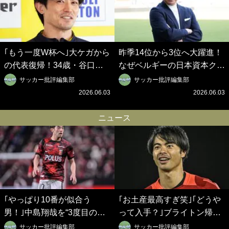
｢もう一度W杯へ｣大ケガから
昨季14位から3位へ大躍進！
の代表復帰！34歳・谷口彰
なぜベルギーの日本資本クラ
悟の奇跡を支えた日本資本の
ブは創設102年目に歴史的快
サッカー批評編集部
サッカー批評編集部
ベルギークラブ、次なる野望
挙を成し遂げられたのか？
2026.06.03
2026.06.03
はW杯ベスト8【シント＝ト
【シント＝トロイデン立石敬
ロイデン立石敬之CEOの世
之CEOの世界戦略】(1)
ニュース
界戦略】(2)
｢やっぱり10番が似合う
｢お土産最高すぎ笑｣｢どうや
男！｣中島翔哉を“3度目の獲
って入手？｣ブライトン帰還
得”ポルティモネンセが歓迎
の三笘薫、同僚に“ポケカ”を
サッカー批評編集部
サッカー批評編集部