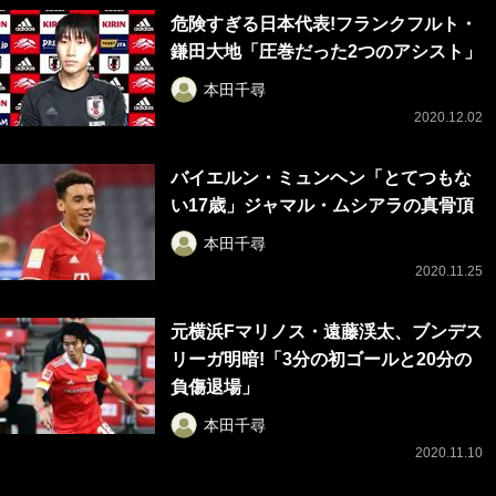
危険すぎる日本代表!フランクフルト・
鎌田大地「圧巻だった2つのアシスト」
本田千尋
2020.12.02
バイエルン・ミュンヘン「とてつもな
い17歳」ジャマル・ムシアラの真骨頂
本田千尋
2020.11.25
元横浜Fマリノス・遠藤渓太、ブンデス
リーガ明暗!「3分の初ゴールと20分の
負傷退場」
本田千尋
2020.11.10