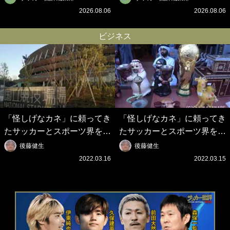
アニメーションで背番号10
プレゼント！｢薫の笑顔見れ
2026.08.06
2026.08.06
を披露!? 過去動画も公開｢幸
てよかった｣｢大喜びのリュテ
せだね〜｣｢爽やかイケメン｣
ル可愛すぎ｣
ビジネス
「怪しげなカネ」に頼ってき
「怪しげなカネ」に頼ってき
たサッカーとスポーツ界を待
たサッカーとスポーツ界を待
つ未来(4)スポーツを「持続
つ未来(3)「ロシアン・マネ
後藤健生
後藤健生
可能」にする「真の投資」の
ー」に続く中東の「オイルマ
2022.03.16
2022.03.15
必要性
ネー」の危険性