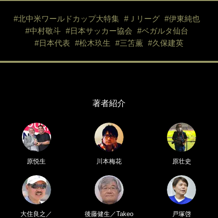
#北中米ワールドカップ大特集
#Ｊリーグ
#伊東純也
#中村敬斗
#日本サッカー協会
#ベガルタ仙台
#日本代表
#松木玖生
#三笘薫
#久保建英
著者紹介
原悦生
川本梅花
原壮史
大住良之／
後藤健生／Takeo
戸塚啓