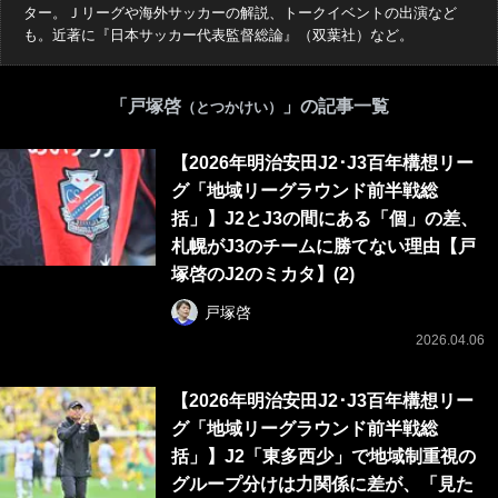
ター。Ｊリーグや海外サッカーの解説、トークイベントの出演など
も。近著に『日本サッカー代表監督総論』（双葉社）など。
「戸塚啓
」の記事一覧
（とつかけい）
【2026年明治安田J2･J3百年構想リー
グ「地域リーグラウンド前半戦総
括」】J2とJ3の間にある「個」の差、
札幌がJ3のチームに勝てない理由【戸
塚啓のJ2のミカタ】(2)
戸塚啓
2026.04.06
【2026年明治安田J2･J3百年構想リー
グ「地域リーグラウンド前半戦総
括」】J2「東多西少」で地域制重視の
グループ分けは力関係に差が、「見た