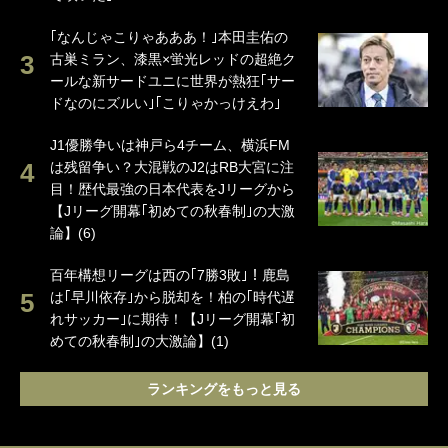
｢なんじゃこりゃあああ！｣本田圭佑の
古巣ミラン、漆黒×蛍光レッドの超絶ク
ールな新サードユニに世界が熱狂｢サー
ドなのにズルい｣｢こりゃかっけえわ｣
J1優勝争いは神戸ら4チーム、横浜FM
は残留争い？大混戦のJ2はRB大宮に注
目！歴代最強の日本代表をJリーグから
【Jリーグ開幕｢初めての秋春制｣の大激
論】(6)
百年構想リーグは西の｢7勝3敗｣！鹿島
は｢早川依存｣から脱却を！柏の｢時代遅
れサッカー｣に期待！【Jリーグ開幕｢初
めての秋春制｣の大激論】(1)
ランキングをもっと見る