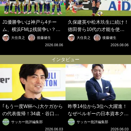
J1優勝争いは神戸ら4チー
久保建英や松木玖生に続け！
ム、横浜FMは残留争い？大
徳田誉ら10代の才能を使い
混戦のJ2はRB大宮に注目！
切れないJクラブの課題と、
大住良之
後藤健生
大住良之
後藤健生
歴代最強の日本代表をJリー
｢0円欧州移籍｣撲滅への処方
2026.08.06
2026.08.06
グから【Jリーグ開幕｢初めて
箋【Jリーグ開幕｢初めての秋
の秋春制｣の大激論】(6)
春制｣の大激論】(5)
インタビュー
｢もう一度W杯へ｣大ケガから
昨季14位から3位へ大躍進！
の代表復帰！34歳・谷口彰
なぜベルギーの日本資本クラ
悟の奇跡を支えた日本資本の
ブは創設102年目に歴史的快
サッカー批評編集部
サッカー批評編集部
ベルギークラブ、次なる野望
挙を成し遂げられたのか？
2026.06.03
2026.06.03