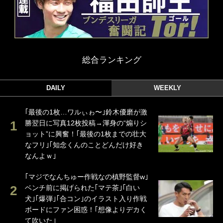
総合ランキング
DAILY
WEEKLY
｢最後の1枚…ワルぃゎ〜｣鈴木優磨が激
勝翌日に写真12枚投稿→渾身の“煽りシ
ョット”に興奮！｢最後の1枚までの壮大
なフリ｣｢知念くんのことどんだけ好き
なんよｗ｣
｢マジでなんちゅー作戦なの槙野監督w｣
ベンチ前に掲げられた｢マテ茶｣｢白い
犬｣｢爆弾｣｢合コン｣のイラスト入り作戦
ボードにファン困惑！｢想像よりデカく
て吹いた｣