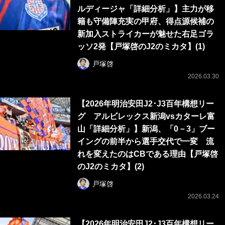
ルディージャ「詳細分析」】主力が移
籍も守備陣充実の甲府、得点源候補の
新加入ストライカーが魅せた右足ゴラ
ッソ2発【戸塚啓のJ2のミカタ】(1)
戸塚啓
2026.03.30
【2026年明治安田J2･J3百年構想リー
グ アルビレックス新潟vsカターレ富
山「詳細分析」】新潟、「0－3」ブー
イングの前半から選手交代で一変 流
れを変えたのはCBである理由【戸塚啓
のJ2のミカタ】(2)
戸塚啓
2026.03.24
【2026年明治安田J2･J3百年構想リー