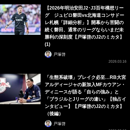
【2026年明治安田J2･J3百年構想リー
グ ジュビロ磐田vs北海道コンサドー
レ札幌「詳細分析」】開幕から苦闘の
続く磐田、通常のリーグならいまだ未
勝利の深刻度【戸塚啓のJ2のミカタ】
(1)
戸塚啓
2026.03.16
「生態系破壊」ブレイク必至…RB大宮
アルディージャの新加入MFカウアン・
ディニースが語る「自らの強み」と
「ブラジルとJリーグの違い」【独占イ
ンタビュー】【戸塚啓のJ2のミカタ】
（後編）
戸塚啓