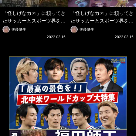
「怪しげなカネ」に頼ってき
「怪しげなカネ」に頼ってき
たサッカーとスポーツ界を待
たサッカーとスポーツ界を待
つ未来(4)スポーツを「持続
つ未来(3)「ロシアン・マネ
後藤健生
後藤健生
可能」にする「真の投資」の
ー」に続く中東の「オイルマ
2022.03.16
2022.03.15
必要性
ネー」の危険性