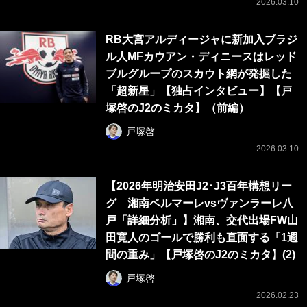
2026.03.10
RB大宮アルディージャに新加入ブラジ
ル人MFカウアン・ディニースはレッド
ブルグループのスカウト網が発掘した
「超新星」【独占インタビュー】【戸
塚啓のJ2のミカタ】（前編）
戸塚啓
2026.03.10
【2026年明治安田J2･J3百年構想リー
グ 湘南ベルマーレvsヴァンラーレ八
戸「詳細分析」】湘南、交代出場FW山
田寛人のゴールで勝利も直面する「1週
間の重み」【戸塚啓のJ2のミカタ】(2)
戸塚啓
2026.02.23