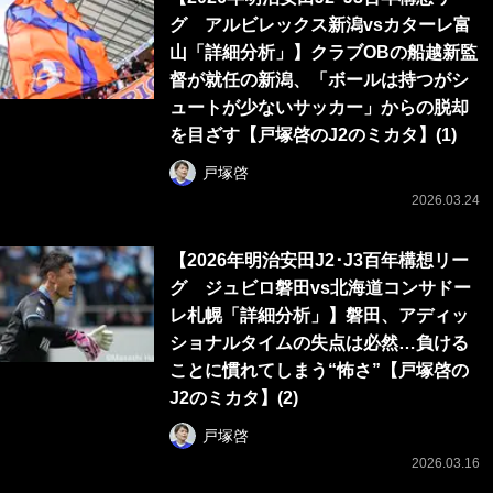
グ アルビレックス新潟vsカターレ富
山「詳細分析」】クラブOBの船越新監
督が就任の新潟、「ボールは持つがシ
ュートが少ないサッカー」からの脱却
を目ざす【戸塚啓のJ2のミカタ】(1)
戸塚啓
2026.03.24
【2026年明治安田J2･J3百年構想リー
グ ジュビロ磐田vs北海道コンサドー
レ札幌「詳細分析」】磐田、アディッ
ショナルタイムの失点は必然…負ける
ことに慣れてしまう“怖さ”【戸塚啓の
J2のミカタ】(2)
戸塚啓
2026.03.16