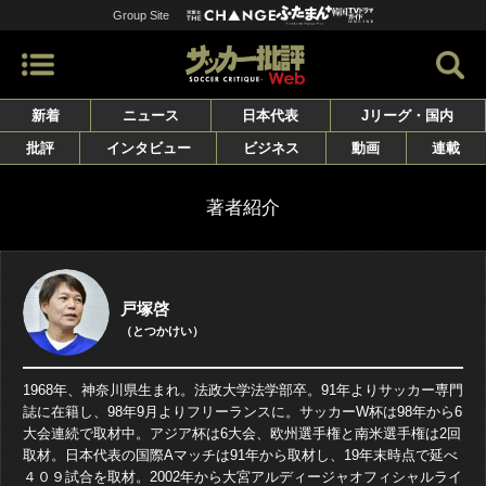
Group Site
新着
ニュース
日本代表
Jリーグ・国内
批評
インタビュー
ビジネス
動画
連載
著者紹介
戸塚啓
（とつかけい）
1968年、神奈川県生まれ。法政大学法学部卒。91年よりサッカー専門
誌に在籍し、98年9月よりフリーランスに。サッカーW杯は98年から6
大会連続で取材中。アジア杯は6大会、欧州選手権と南米選手権は2回
取材。日本代表の国際Aマッチは91年から取材し、19年末時点で延べ
４０９試合を取材。2002年から大宮アルディージャオフィシャルライ