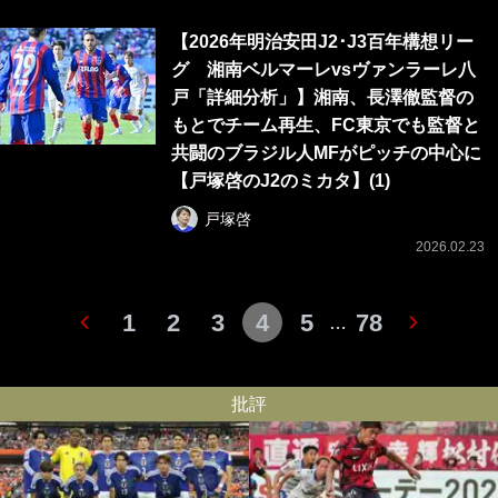
【2026年明治安田J2･J3百年構想リー
グ 湘南ベルマーレvsヴァンラーレ八
戸「詳細分析」】湘南、長澤徹監督の
もとでチーム再生、FC東京でも監督と
共闘のブラジル人MFがピッチの中心に
【戸塚啓のJ2のミカタ】(1)
戸塚啓
2026.02.23
1
2
3
4
5
78
…
批評