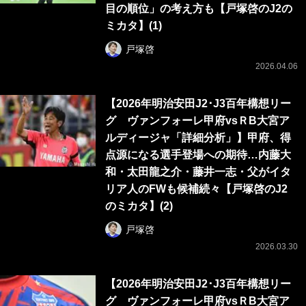
目の順位」の考え方も【戸塚啓のJ2の
ミカタ】(1)
戸塚啓
2026.04.06
【2026年明治安田J2･J3百年構想リー
グ ヴァンフォーレ甲府vsＲB大宮ア
ルディージャ「詳細分析」】甲府、得
点源になる選手登場への期待…内藤大
和・太田龍之介・藤井一志・父がイタ
リア人のFWも候補続々【戸塚啓のJ2
のミカタ】(2)
戸塚啓
2026.03.30
【2026年明治安田J2･J3百年構想リー
グ ヴァンフォーレ甲府vsＲB大宮ア