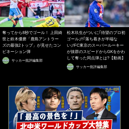
奪ってから8秒でゴール！ 上田綺
松木玖生がついに｢待望のプロ初
世と鈴木優磨「鹿島アントラー
ゴール｣!!｢落ち着きが半端な
ズの最強2トップ」が見せたコン
い｣!FC東京のスーパールーキー
ビネーション弾
が抜群のスピードからGKをかわ
して奪った同点弾とは?【動画】
サッカー批評編集部
サッカー批評編集部