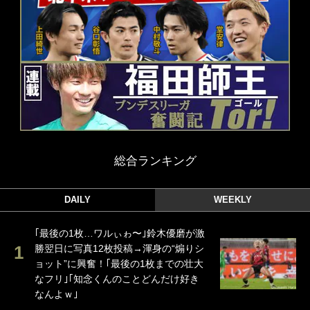
総合ランキング
DAILY
WEEKLY
｢最後の1枚…ワルぃゎ〜｣鈴木優磨が激
勝翌日に写真12枚投稿→渾身の“煽りシ
ョット”に興奮！｢最後の1枚までの壮大
なフリ｣｢知念くんのことどんだけ好き
なんよｗ｣