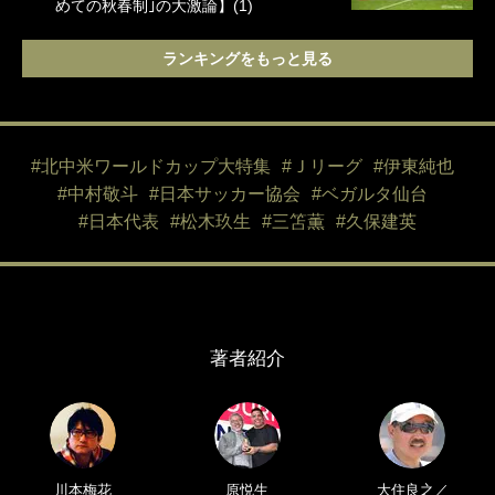
めての秋春制｣の大激論】(1)
ランキングをもっと見る
#北中米ワールドカップ大特集
#Ｊリーグ
#伊東純也
#中村敬斗
#日本サッカー協会
#ベガルタ仙台
#日本代表
#松木玖生
#三笘薫
#久保建英
著者紹介
川本梅花
原悦生
大住良之／