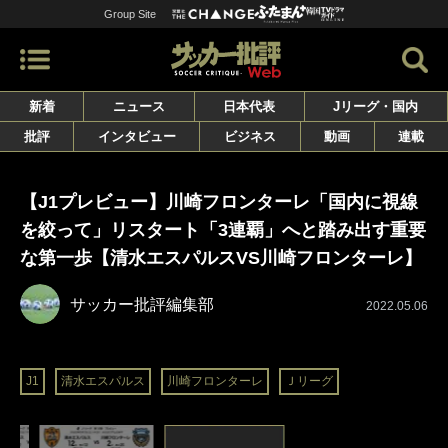
Group Site
新着
ニュース
日本代表
Jリーグ・国内
批評
インタビュー
ビジネス
動画
連載
【J1プレビュー】川崎フロンターレ「国内に視線
を絞って」リスタート「3連覇」へと踏み出す重要
な第一歩【清水エスパルスVS川崎フロンターレ】
サッカー批評編集部
2022.05.06
J1
清水エスパルス
川崎フロンターレ
Ｊリーグ