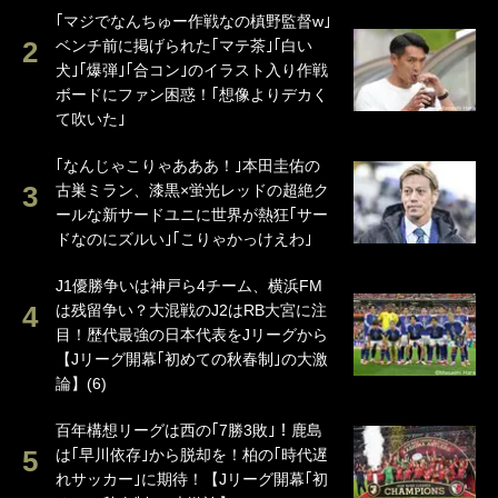
｢マジでなんちゅー作戦なの槙野監督w｣
ベンチ前に掲げられた｢マテ茶｣｢白い
犬｣｢爆弾｣｢合コン｣のイラスト入り作戦
ボードにファン困惑！｢想像よりデカく
て吹いた｣
｢なんじゃこりゃあああ！｣本田圭佑の
古巣ミラン、漆黒×蛍光レッドの超絶ク
ールな新サードユニに世界が熱狂｢サー
ドなのにズルい｣｢こりゃかっけえわ｣
J1優勝争いは神戸ら4チーム、横浜FM
は残留争い？大混戦のJ2はRB大宮に注
目！歴代最強の日本代表をJリーグから
【Jリーグ開幕｢初めての秋春制｣の大激
論】(6)
百年構想リーグは西の｢7勝3敗｣！鹿島
は｢早川依存｣から脱却を！柏の｢時代遅
れサッカー｣に期待！【Jリーグ開幕｢初