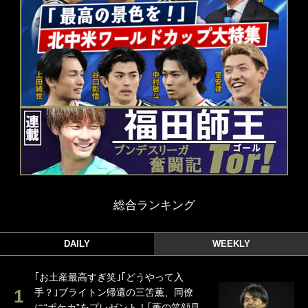
総合ランキング
DAILY
WEEKLY
｢お土産最高すぎ笑｣｢どうやって入
手？｣ブライトン帰還の三笘薫、同僚
に“ポケカ”をプレゼント！｢薫の笑顔見