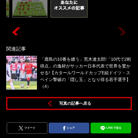
関連記事
「鹿島の10番を纏う」荒木遼太郎!「10代で2桁
得点」の逸材がサッカー日本代表で世界を驚か
せる!【カタールワールドカップE組ドイツ・ス
ペイン撃破の「隠し玉」となり得る若手選手】
（4）
写真の記事へ戻る
ツイート
シェア
LINEで送る