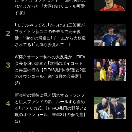
れてよかった｣｢大喜びのリュテル可愛
すぎ｣
｢モデルやってる｣｢かっけぇ｣三笘薫が
ブライトン新ユニのモデルで完全復
活！“King”の帰還に｢チームから大歓迎
されてる｣｢元気な姿見れて…｣
W杯クオーター制への大反発か、FIFA
会長を追い詰めた｢欧州のボイコット｣
と再選の行方【FIFA3兆円の野望と2度
のオウンゴール、来年3月の会長選】
(3)
新会社の背後に見え隠れするトランプ
と巨大ファンドの影、ルールすら歪め
る｢アメリカ式｣【FIFA3兆円の野望と2
度のオウンゴール、来年3月の会長選】
(2)