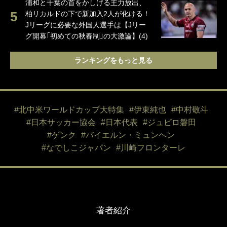
浦和と千葉の首をかしげる主力放出、
柏リカルドの下で新加入2人が化ける！
Jリーグに必要な外国人選手は【Jリー
グ開幕｢初めての秋春制｣の大激論】(4)
ランキングをもっと見る
#北中米ワールドカップ大特集
#伊東純也
#中村敬斗
#日本サッカー協会
#日本代表
#ジュビロ磐田
#ゲンク
#バイエルン・ミュンヘン
#なでしこジャパン
#川崎フロンターレ
著者紹介