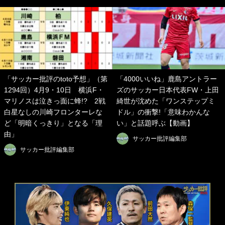
「サッカー批評のtoto予想」（第
「4000いいね」鹿島アントラー
1294回）4月9・10日 横浜F・
ズのサッカー日本代表FW・上田
マリノスは泣きっ面に蜂!? 2戦
綺世が沈めた「ワンステップミ
白星なしの川崎フロンターレな
ドル」の衝撃!「意味わかんな
ど「明暗くっきり」となる「理
い」と話題呼ぶ【動画】
由」
サッカー批評編集部
サッカー批評編集部