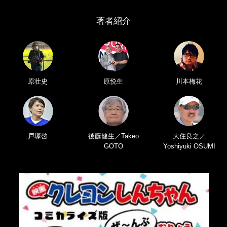
著者紹介
原壮史
原悦生
川本梅花
戸塚啓
後藤健生／Takeo
大住良之／
GOTO
Yoshiyuki OSUMI