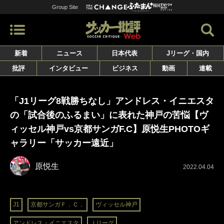
Group Site
新着
ニュース
日本代表
Jリーグ・国内
批評
インタビュー
ビジネス
動画
連載
「J1リーグ8戦勝ちなし」アンドレス・イニエスタ
の「試合後のふるまい」に表れた神戸の苦悩【ヴ
ィッセル神戸vs京都サンガF.C】原悦生PHOTOギ
ャラリー「サッカー遠近」
原悦生
2022.04.04
J1
京都サンガＦ．Ｃ．
ヴィッセル神戸
アンドレス・イニエスタ
Ｊリーグ