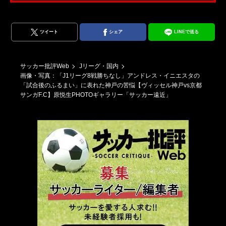
ツイート
シェア
LINEで送る
サッカー批評Web
Jリーグ・国内
画像・写真：「J1リーグ8戦勝ちなし」アンドレス・イニエスタの
「試合後のふるまい」に表れた神戸の苦悩【ヴィッセル神戸vs京都
サンガF.C】原悦生PHOTOギャラリー「サッカー遠近」