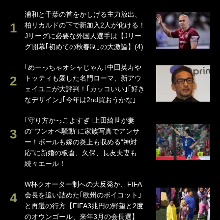
浦和と千葉の首をかしげる主力放出、
柏リカルドの下で新加入2人が化ける！
Jリーグに必要な外国人選手は【Jリー
グ開幕｢初めての秋春制｣の大激論】(4)
｢めーっちゃオシャじゃん｣中田英寿や
トッティも愛した名門ローマ、新アウ
ェイユニが大評判！｢カッコいい｣｢好き
なデザイン｣｢今年は2nd買おうかな｣
｢守り方かっこよすぎ｣上田綺世が妻
の“ワンオペ騒動”に家族写真でアンサ
ー！ボールも嫁の炎上も収める“神対
応”に新婚の板倉、久保、長友夫妻も
続々エール！
W杯クオーター制への大反発か、FIFA
会長を追い詰めた｢欧州のボイコット｣
と再選の行方【FIFA3兆円の野望と2度
のオウンゴール、来年3月の会長選】