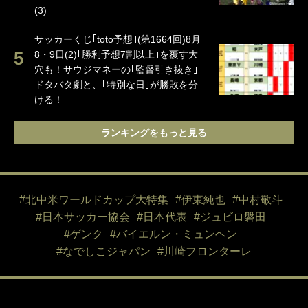
(3)
サッカーくじ｢toto予想｣(第1664回)8月
8・9日(2)｢勝利予想7割以上｣を覆す大
穴も！サウジマネーの｢監督引き抜き｣
ドタバタ劇と、｢特別な日｣が勝敗を分
ける！
ランキングをもっと見る
#北中米ワールドカップ大特集
#伊東純也
#中村敬斗
#日本サッカー協会
#日本代表
#ジュビロ磐田
#ゲンク
#バイエルン・ミュンヘン
#なでしこジャパン
#川崎フロンターレ