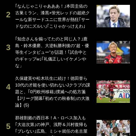
｢なんじゃこりゃあああ！｣本田圭佑の
古巣ミラン、漆黒×蛍光レッドの超絶ク
ールな新サードユニに世界が熱狂｢サー
ドなのにズルい｣｢こりゃかっけえわ｣
｢知念さんを煽ってたのと同じ人？｣鹿
島・鈴木優磨、大逆転勝利後の“超・優
等生インタビュー”が話題！｢試合中と
のギャップw｣｢礼儀正しいイケメンや
な」
久保建英や松木玖生に続け！徳田誉ら
10代の才能を使い切れないJクラブの課
題と、｢0円欧州移籍｣撲滅への処方箋
【Jリーグ開幕｢初めての秋春制｣の大激
論】(5)
群雄割拠の西日本！A・ロペス加入も
｢大迫次第｣の神戸、浅野＆川村復帰も
｢ブレない｣広島、ミシャ就任の名古屋