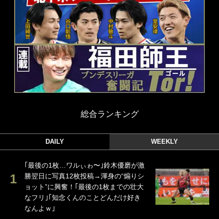
総合ランキング
DAILY
WEEKLY
｢最後の1枚…ワルぃゎ〜｣鈴木優磨が激
勝翌日に写真12枚投稿→渾身の“煽りシ
ョット”に興奮！｢最後の1枚までの壮大
なフリ｣｢知念くんのことどんだけ好き
なんよｗ｣