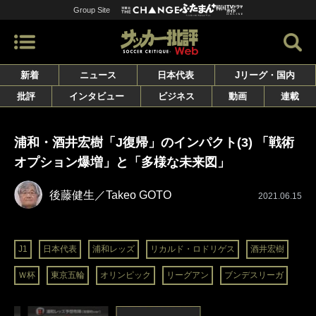
Group Site
新着
ニュース
日本代表
Jリーグ・国内
批評
インタビュー
ビジネス
動画
連載
浦和・酒井宏樹「J復帰」のインパクト(3) 「戦術
オプション爆増」と「多様な未来図」
後藤健生／Takeo GOTO
2021.06.15
J1
日本代表
浦和レッズ
リカルド・ロドリゲス
酒井宏樹
Ｗ杯
東京五輪
オリンピック
リーグアン
ブンデスリーガ