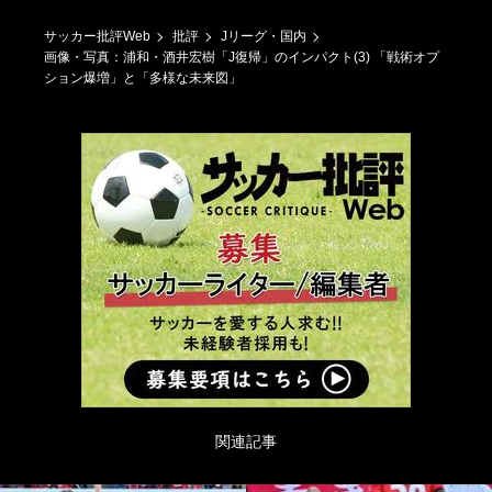
サッカー批評Web
批評
Jリーグ・国内
画像・写真：浦和・酒井宏樹「J復帰」のインパクト(3) 「戦術オプ
ション爆増」と「多様な未来図」
関連記事