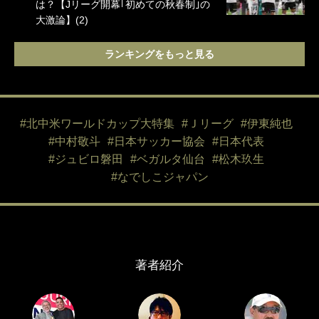
は？【Jリーグ開幕｢初めての秋春制｣の
大激論】(2)
ランキングをもっと見る
#北中米ワールドカップ大特集
#Ｊリーグ
#伊東純也
#中村敬斗
#日本サッカー協会
#日本代表
#ジュビロ磐田
#ベガルタ仙台
#松木玖生
#なでしこジャパン
著者紹介