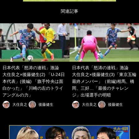
関連記事
日本代表「怒涛の連戦」激論
日本代表「怒涛の連戦」激論
大住良之×後藤健生(2) 「U-24日
大住良之×後藤健生(3)「東京五輪
本代表」(後編) 「旗手怜央は面
最終メンバー」（前編)相馬、橋
白かった」「川崎の左のトライ
岡、三好…「最後のチャレン
アングルの力」
ジ」出場選手の明暗
大住良之
後藤健生
大住良之
後藤健生