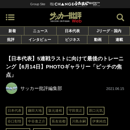
Group Site
新着
ニュース
日本代表
Jリーグ・国内
批評
インタビュー
ビジネス
動画
連載
【日本代表】5連戦ラストに向けて最後のトレーニ
ング【6月14日】PHOTOギャラリー「ピッチの焦
点」
サッカー批評編集部
2021.06.15
日本代表
鎌田大地
坂元達裕
守田英正
原口元気
谷口彰悟
中谷進之介
長友佑都
川島永嗣
伊東純也