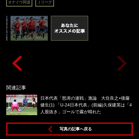
オナイウ阿道
Ｊリーグ
関連記事
日本代表「怒涛の連戦」激論 大住良之×後藤
健生(1) 「U-24日本代表」(前編)久保建英は「4
人股抜き」ゴールで霧が晴れた
写真の記事へ戻る
4）