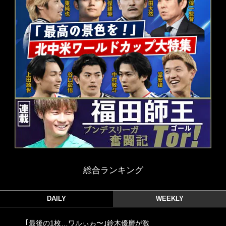
総合ランキング
DAILY
WEEKLY
｢最後の1枚…ワルぃゎ〜｣鈴木優磨が激