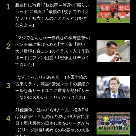
勝翌日に写真12枚投稿→渾身の“煽りシ
ョット”に興奮！｢最後の1枚までの壮大
なフリ｣｢知念くんのことどんだけ好き
なんよｗ｣
｢マジでなんちゅー作戦なの槙野監督w｣
ベンチ前に掲げられた｢マテ茶｣｢白い
犬｣｢爆弾｣｢合コン｣のイラスト入り作戦
ボードにファン困惑！｢想像よりデカく
て吹いた｣
｢なんじゃこりゃあああ！｣本田圭佑の
古巣ミラン、漆黒×蛍光レッドの超絶ク
ールな新サードユニに世界が熱狂｢サー
ドなのにズルい｣｢こりゃかっけえわ｣
J1優勝争いは神戸ら4チーム、横浜FM
は残留争い？大混戦のJ2はRB大宮に注
目！歴代最強の日本代表をJリーグから
【Jリーグ開幕｢初めての秋春制｣の大激