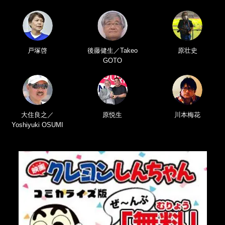
戸塚啓
後藤健生／Takeo
原壮史
GOTO
大住良之／
原悦生
川本梅花
Yoshiyuki OSUMI