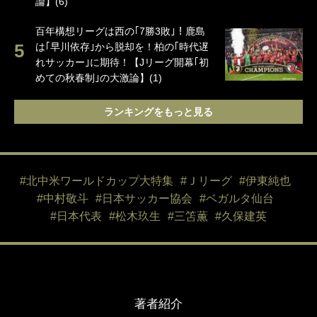
論】(6)
百年構想リーグは西の｢7勝3敗｣！鹿島
は｢早川依存｣から脱却を！柏の｢時代遅
れサッカー｣に期待！【Jリーグ開幕｢初
めての秋春制｣の大激論】(1)
ランキングをもっと見る
#北中米ワールドカップ大特集
#Ｊリーグ
#伊東純也
#中村敬斗
#日本サッカー協会
#ベガルタ仙台
#日本代表
#松木玖生
#三笘薫
#久保建英
著者紹介