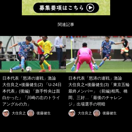
関連記事
日本代表「怒涛の連戦」激論
日本代表「怒涛の連戦」激論
大住良之×後藤健生(2) 「U-24日
大住良之×後藤健生(3)「東京五輪
本代表」(後編) 「旗手怜央は面
最終メンバー」（前編)相馬、橋
白かった」「川崎の左のトライ
岡、三好…「最後のチャレン
アングルの力」
ジ」出場選手の明暗
大住良之
後藤健生
大住良之
後藤健生