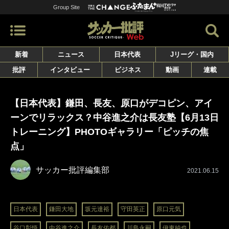
Group Site
新着
ニュース
日本代表
Jリーグ・国内
批評
インタビュー
ビジネス
動画
連載
【日本代表】鎌田、長友、原口がデコピン、アイ
ーンでリラックス？中谷進之介は長友塾【6月13日
トレーニング】PHOTOギャラリー「ピッチの焦
点」
サッカー批評編集部
2021.06.15
日本代表
鎌田大地
坂元達裕
守田英正
原口元気
谷口彰悟
中谷進之介
長友佑都
川島永嗣
伊東純也