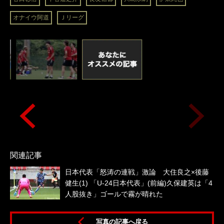
オナイウ阿道
Ｊリーグ
関連記事
日本代表「怒涛の連戦」激論 大住良之×後藤
健生(1) 「U-24日本代表」(前編)久保建英は「4
人股抜き」ゴールで霧が晴れた
写真の記事へ戻る