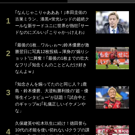
｢なんじゃこりゃあああ！｣本田圭佑の
古巣ミラン、漆黒×蛍光レッドの超絶ク
ールな新サードユニに世界が熱狂｢サー
ドなのにズルい｣｢こりゃかっけえわ｣
｢最後の1枚…ワルぃゎ〜｣鈴木優磨が激
勝翌日に写真12枚投稿→渾身の“煽りシ
ョット”に興奮！｢最後の1枚までの壮大
なフリ｣｢知念くんのことどんだけ好き
なんよｗ｣
｢知念さんを煽ってたのと同じ人？｣鹿
島・鈴木優磨、大逆転勝利後の“超・優
等生インタビュー”が話題！｢試合中と
のギャップw｣｢礼儀正しいイケメンや
な」
久保建英や松木玖生に続け！徳田誉ら
10代の才能を使い切れないJクラブの課