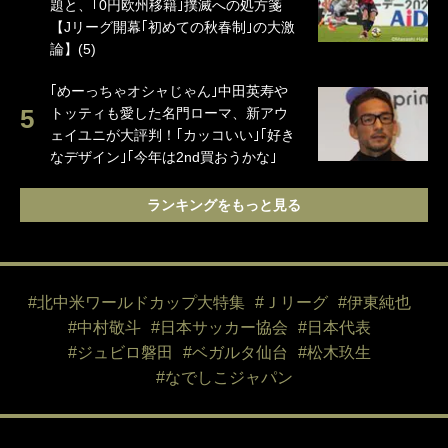
題と、｢0円欧州移籍｣撲滅への処方箋
【Jリーグ開幕｢初めての秋春制｣の大激
論】(5)
｢めーっちゃオシャじゃん｣中田英寿や
トッティも愛した名門ローマ、新アウ
ェイユニが大評判！｢カッコいい｣｢好き
なデザイン｣｢今年は2nd買おうかな｣
ランキングをもっと見る
#北中米ワールドカップ大特集
#Ｊリーグ
#伊東純也
#中村敬斗
#日本サッカー協会
#日本代表
#ジュビロ磐田
#ベガルタ仙台
#松木玖生
#なでしこジャパン