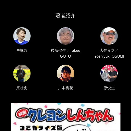
著者紹介
戸塚啓
後藤健生／Takeo
大住良之／
GOTO
Yoshiyuki OSUMI
原壮史
川本梅花
原悦生