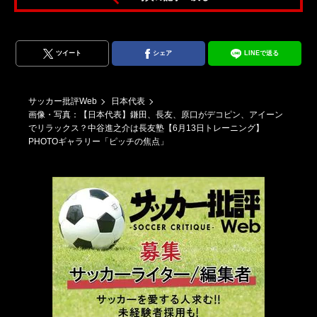
滋
ツイート
シェア
LINEで送る
サッカー批評Web
日本代表
画像・写真：【日本代表】鎌田、長友、原口がデコピン、アイーン
でリラックス？中谷進之介は長友塾【6月13日トレーニング】
PHOTOギャラリー「ピッチの焦点」